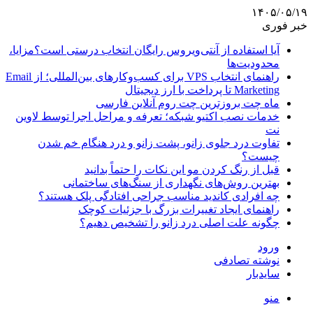
۱۴۰۵/۰۵/۱۹
خبر فوری
آیا استفاده از آنتی‌ویروس رایگان انتخاب درستی است؟مزایا،
محدودیت‌ها
راهنمای انتخاب VPS برای کسب‌وکارهای بین‌المللی؛ از Email
Marketing تا پرداخت با ارز دیجیتال
ماه چت بروزترین چت روم آنلاین فارسی
خدمات نصب اکتیو شبکه؛ تعرفه و مراحل اجرا توسط لاوین
نت
تفاوت درد جلوی زانو، پشت زانو و درد هنگام خم شدن
چیست؟
قبل از رنگ کردن مو این نکات را حتماً بدانید
بهترین روش‌های نگهداری از سنگ‌های ساختمانی
چه افرادی کاندید مناسب جراحی افتادگی پلک هستند؟
راهنمای ایجاد تغییرات بزرگ با جزئیات کوچک
چگونه علت اصلی درد زانو را تشخیص دهیم؟
ورود
نوشته تصادفی
سایدبار
منو