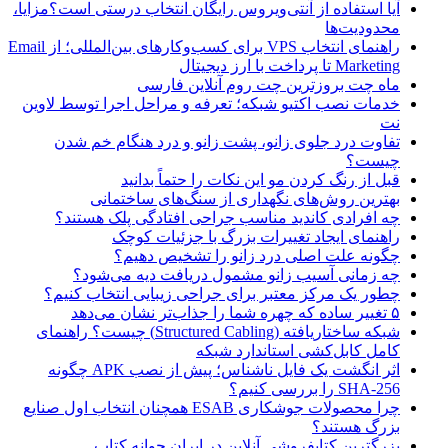
آیا استفاده از آنتی‌ویروس رایگان انتخاب درستی است؟مزایا،
محدودیت‌ها
راهنمای انتخاب VPS برای کسب‌وکارهای بین‌المللی؛ از Email
Marketing تا پرداخت با ارز دیجیتال
ماه چت بروزترین چت روم آنلاین فارسی
خدمات نصب اکتیو شبکه؛ تعرفه و مراحل اجرا توسط لاوین
نت
تفاوت درد جلوی زانو، پشت زانو و درد هنگام خم شدن
چیست؟
قبل از رنگ کردن مو این نکات را حتماً بدانید
بهترین روش‌های نگهداری از سنگ‌های ساختمانی
چه افرادی کاندید مناسب جراحی افتادگی پلک هستند؟
راهنمای ایجاد تغییرات بزرگ با جزئیات کوچک
چگونه علت اصلی درد زانو را تشخیص دهیم؟
چه زمانی آسیب زانو مشمول دریافت دیه می‌شود؟
چطور یک مرکز معتبر برای جراحی زیبایی انتخاب کنیم؟
۵ تغییر ساده که چهره شما را جذاب‌تر نشان می‌دهد
شبکه ساختاریافته (Structured Cabling) چیست؟ راهنمای
کامل کابل‌کشی استاندارد شبکه
اثر انگشت یک فایل ناشناس؛ پیش از نصب APK چگونه
SHA-256 را بررسی کنیم؟
چرا محصولات جوشکاری ESAB همچنان انتخاب اول صنایع
بزرگ هستند؟
بزرگترین کتابفروشی آنلاین در ایران جوانه کتاب