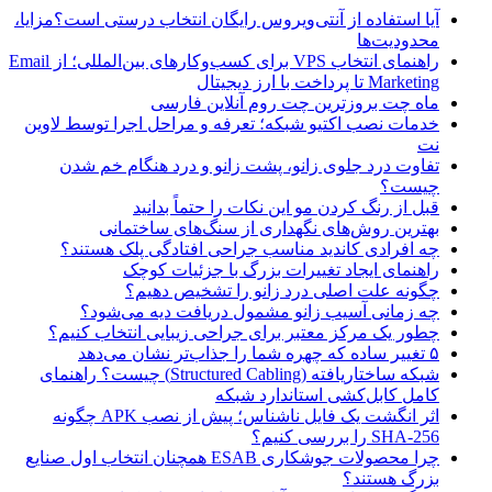
آیا استفاده از آنتی‌ویروس رایگان انتخاب درستی است؟مزایا،
محدودیت‌ها
راهنمای انتخاب VPS برای کسب‌وکارهای بین‌المللی؛ از Email
Marketing تا پرداخت با ارز دیجیتال
ماه چت بروزترین چت روم آنلاین فارسی
خدمات نصب اکتیو شبکه؛ تعرفه و مراحل اجرا توسط لاوین
نت
تفاوت درد جلوی زانو، پشت زانو و درد هنگام خم شدن
چیست؟
قبل از رنگ کردن مو این نکات را حتماً بدانید
بهترین روش‌های نگهداری از سنگ‌های ساختمانی
چه افرادی کاندید مناسب جراحی افتادگی پلک هستند؟
راهنمای ایجاد تغییرات بزرگ با جزئیات کوچک
چگونه علت اصلی درد زانو را تشخیص دهیم؟
چه زمانی آسیب زانو مشمول دریافت دیه می‌شود؟
چطور یک مرکز معتبر برای جراحی زیبایی انتخاب کنیم؟
۵ تغییر ساده که چهره شما را جذاب‌تر نشان می‌دهد
شبکه ساختاریافته (Structured Cabling) چیست؟ راهنمای
کامل کابل‌کشی استاندارد شبکه
اثر انگشت یک فایل ناشناس؛ پیش از نصب APK چگونه
SHA-256 را بررسی کنیم؟
چرا محصولات جوشکاری ESAB همچنان انتخاب اول صنایع
بزرگ هستند؟