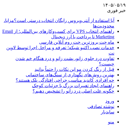
۱۴۰۵/۰۵/۱۹
خبر فوری
آیا استفاده از آنتی‌ویروس رایگان انتخاب درستی است؟مزایا،
محدودیت‌ها
راهنمای انتخاب VPS برای کسب‌وکارهای بین‌المللی؛ از Email
Marketing تا پرداخت با ارز دیجیتال
ماه چت بروزترین چت روم آنلاین فارسی
خدمات نصب اکتیو شبکه؛ تعرفه و مراحل اجرا توسط لاوین
نت
تفاوت درد جلوی زانو، پشت زانو و درد هنگام خم شدن
چیست؟
قبل از رنگ کردن مو این نکات را حتماً بدانید
بهترین روش‌های نگهداری از سنگ‌های ساختمانی
چه افرادی کاندید مناسب جراحی افتادگی پلک هستند؟
راهنمای ایجاد تغییرات بزرگ با جزئیات کوچک
چگونه علت اصلی درد زانو را تشخیص دهیم؟
ورود
نوشته تصادفی
سایدبار
منو