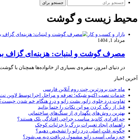
جستجو برای
محیط زیست و گوشت
بازار و کسب و کار
مرداد 1, 1404
مصرف گوشت و لبنیات: هزینه‌ای گزاف ب
در دنیای امروز، سفره‌ی بسیاری از خانواده‌ها همچنان با گوش
آخرین اخبار
ماه چت بروزترین چت روم آنلاین فارسی
خدمات نصب اکتیو شبکه؛ تعرفه و مراحل اجرا توسط لاوین نت
تفاوت درد جلوی زانو، پشت زانو و درد هنگام خم شدن چیست؟
قبل از رنگ کردن مو این نکات را حتماً بدانید
بهترین روش‌های نگهداری از سنگ‌های ساختمانی
چه افرادی کاندید مناسب جراحی افتادگی پلک هستند؟
راهنمای ایجاد تغییرات بزرگ با جزئیات کوچک
چگونه علت اصلی درد زانو را تشخیص دهیم؟
چه زمانی آسیب زانو مشمول دریافت دیه می‌شود؟