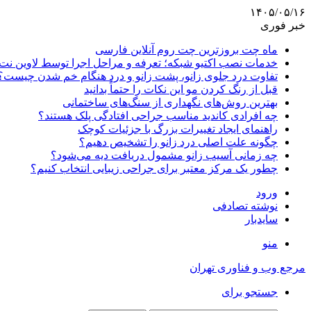
۱۴۰۵/۰۵/۱۶
خبر فوری
ماه چت بروزترین چت روم آنلاین فارسی
خدمات نصب اکتیو شبکه؛ تعرفه و مراحل اجرا توسط لاوین نت
تفاوت درد جلوی زانو، پشت زانو و درد هنگام خم شدن چیست؟
قبل از رنگ کردن مو این نکات را حتماً بدانید
بهترین روش‌های نگهداری از سنگ‌های ساختمانی
چه افرادی کاندید مناسب جراحی افتادگی پلک هستند؟
راهنمای ایجاد تغییرات بزرگ با جزئیات کوچک
چگونه علت اصلی درد زانو را تشخیص دهیم؟
چه زمانی آسیب زانو مشمول دریافت دیه می‌شود؟
چطور یک مرکز معتبر برای جراحی زیبایی انتخاب کنیم؟
ورود
نوشته تصادفی
سایدبار
منو
مرجع وب و فناوری تهران
جستجو برای