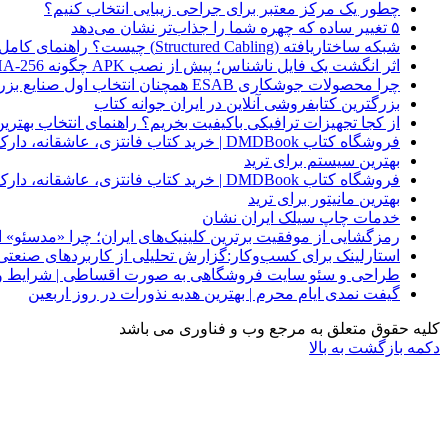
چطور یک مرکز معتبر برای جراحی زیبایی انتخاب کنیم؟
۵ تغییر ساده که چهره شما را جذاب‌تر نشان می‌دهد
شبکه ساختاریافته (Structured Cabling) چیست؟ راهنمای کامل کابل‌کشی استاندارد شبکه
اثر انگشت یک فایل ناشناس؛ پیش از نصب APK چگونه SHA-256 را بررسی کنیم؟
چرا محصولات جوشکاری ESAB همچنان انتخاب اول صنایع بزرگ هستند؟
بزرگترین کتابفروشی آنلاین در ایران جوانه کتاب
از کجا تجهیزات ترافیکی باکیفیت بخریم؟ راهنمای انتخاب بهتری
فروشگاه کتاب DMDBook | خرید کتاب فانتزی، عاشقانه، دارک رومنس و رمان بدون حذفیات
بهترین سیستم برای ترید
فروشگاه کتاب DMDBook | خرید کتاب فانتزی، عاشقانه، دارک رومنس و رمان بدون حذفیات
بهترین مانیتور برای ترید
خدمات چاپ سیلک ایران نشان
رمزگشایی از موفقیت برترین کلینیک‌های ایران؛ چرا «مدسئو
استارلینک برای کسب‌وکار:گزارش تحلیلی از کاربردهای صنعتی
طراحی و سئو سایت فروشگاهی به صورت اقساطی | شرایط وی
گیفت نمدی ایام محرم | بهترین هدیه نذورات در روز اربعین
کلیه حقوق متعلق به مرجع وب و فناوری می باشد
دکمه بازگشت به بالا