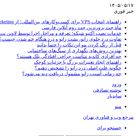
۱۴۰۵/۰۵/۱۷
خبر فوری
راهنمای انتخاب VPS برای کسب‌وکارهای بین‌المللی؛ از Email Marketing تا پرداخت با ارز دیجیتال
ماه چت بروزترین چت روم آنلاین فارسی
خدمات نصب اکتیو شبکه؛ تعرفه و مراحل اجرا توسط لاوین نت
تفاوت درد جلوی زانو، پشت زانو و درد هنگام خم شدن چیست؟
قبل از رنگ کردن مو این نکات را حتماً بدانید
بهترین روش‌های نگهداری از سنگ‌های ساختمانی
چه افرادی کاندید مناسب جراحی افتادگی پلک هستند؟
راهنمای ایجاد تغییرات بزرگ با جزئیات کوچک
چگونه علت اصلی درد زانو را تشخیص دهیم؟
چه زمانی آسیب زانو مشمول دریافت دیه می‌شود؟
ورود
نوشته تصادفی
سایدبار
منو
مرجع وب و فناوری تهران
جستجو برای