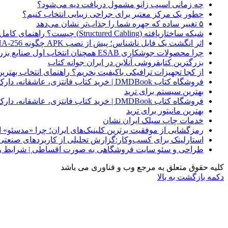
چه زمانی آسیب زانو مشمول دریافت دیه می‌شود؟
چطور یک مرکز معتبر برای جراحی زیبایی انتخاب کنیم؟
۵ تغییر ساده که چهره شما را جذاب‌تر نشان می‌دهد
شبکه ساختاریافته (Structured Cabling) چیست؟ راهنمای کامل کابل‌کشی استاندارد شبکه
اثر انگشت یک فایل ناشناس؛ پیش از نصب APK چگونه SHA-256 را بررسی کنیم؟
چرا محصولات جوشکاری ESAB همچنان انتخاب اول صنایع بزرگ هستند؟
بزرگترین کتابفروشی آنلاین در ایران جوانه کتاب
از کجا تجهیزات ترافیکی باکیفیت بخریم؟ راهنمای انتخاب بهتری
فروشگاه کتاب DMDBook | خرید کتاب فانتزی، عاشقانه، دارک رومنس و رمان بدون حذفیات
بهترین سیستم برای ترید
فروشگاه کتاب DMDBook | خرید کتاب فانتزی، عاشقانه، دارک رومنس و رمان بدون حذفیات
بهترین مانیتور برای ترید
خدمات چاپ سیلک ایران نشان
رمزگشایی از موفقیت برترین کلینیک‌های ایران؛ چرا «مدسئو
استارلینک برای کسب‌وکار:گزارش تحلیلی از کاربردهای صنعتی
طراحی و سئو سایت فروشگاهی به صورت اقساطی | شرایط وی
کلیه حقوق متعلق به مرجع وب و فناوری می باشد
دکمه بازگشت به بالا