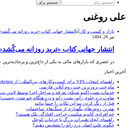
جستجو برای
علی روغنی
بازار و کسب و کار
تیر 26, 1404
انتشار جهانی کتاب «ترید روزانه می‌کُشد
در عصری که بازارهای مالی به یکی از داغ‌ترین و پرجاذبه‌ترین 
آخرین اخبار
راهنمای انتخاب VPS برای کسب‌وکارهای بین‌المللی؛ از Email Marketing تا پرداخت با ارز دیجیتال
ماه چت بروزترین چت روم آنلاین فارسی
خدمات نصب اکتیو شبکه؛ تعرفه و مراحل اجرا توسط لاوین نت
تفاوت درد جلوی زانو، پشت زانو و درد هنگام خم شدن چیست؟
قبل از رنگ کردن مو این نکات را حتماً بدانید
بهترین روش‌های نگهداری از سنگ‌های ساختمانی
چه افرادی کاندید مناسب جراحی افتادگی پلک هستند؟
راهنمای ایجاد تغییرات بزرگ با جزئیات کوچک
چگونه علت اصلی درد زانو را تشخیص دهیم؟