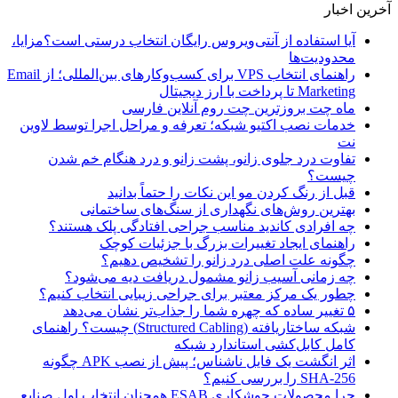
آخرین اخبار
آیا استفاده از آنتی‌ویروس رایگان انتخاب درستی است؟مزایا،
محدودیت‌ها
راهنمای انتخاب VPS برای کسب‌وکارهای بین‌المللی؛ از Email
Marketing تا پرداخت با ارز دیجیتال
ماه چت بروزترین چت روم آنلاین فارسی
خدمات نصب اکتیو شبکه؛ تعرفه و مراحل اجرا توسط لاوین
نت
تفاوت درد جلوی زانو، پشت زانو و درد هنگام خم شدن
چیست؟
قبل از رنگ کردن مو این نکات را حتماً بدانید
بهترین روش‌های نگهداری از سنگ‌های ساختمانی
چه افرادی کاندید مناسب جراحی افتادگی پلک هستند؟
راهنمای ایجاد تغییرات بزرگ با جزئیات کوچک
چگونه علت اصلی درد زانو را تشخیص دهیم؟
چه زمانی آسیب زانو مشمول دریافت دیه می‌شود؟
چطور یک مرکز معتبر برای جراحی زیبایی انتخاب کنیم؟
۵ تغییر ساده که چهره شما را جذاب‌تر نشان می‌دهد
شبکه ساختاریافته (Structured Cabling) چیست؟ راهنمای
کامل کابل‌کشی استاندارد شبکه
اثر انگشت یک فایل ناشناس؛ پیش از نصب APK چگونه
SHA-256 را بررسی کنیم؟
چرا محصولات جوشکاری ESAB همچنان انتخاب اول صنایع