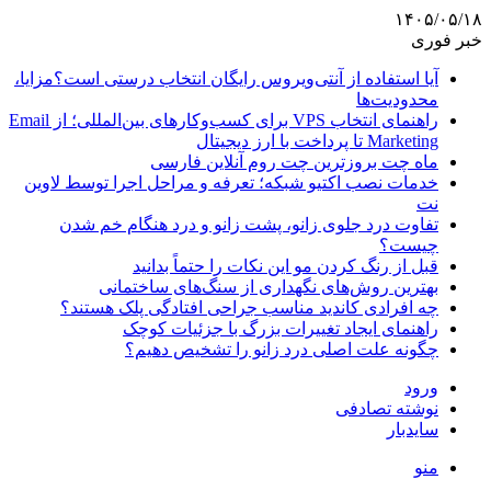
۱۴۰۵/۰۵/۱۸
خبر فوری
آیا استفاده از آنتی‌ویروس رایگان انتخاب درستی است؟مزایا،
محدودیت‌ها
راهنمای انتخاب VPS برای کسب‌وکارهای بین‌المللی؛ از Email
Marketing تا پرداخت با ارز دیجیتال
ماه چت بروزترین چت روم آنلاین فارسی
خدمات نصب اکتیو شبکه؛ تعرفه و مراحل اجرا توسط لاوین
نت
تفاوت درد جلوی زانو، پشت زانو و درد هنگام خم شدن
چیست؟
قبل از رنگ کردن مو این نکات را حتماً بدانید
بهترین روش‌های نگهداری از سنگ‌های ساختمانی
چه افرادی کاندید مناسب جراحی افتادگی پلک هستند؟
راهنمای ایجاد تغییرات بزرگ با جزئیات کوچک
چگونه علت اصلی درد زانو را تشخیص دهیم؟
ورود
نوشته تصادفی
سایدبار
منو