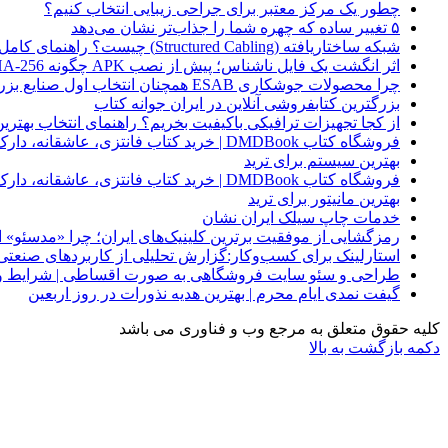
چطور یک مرکز معتبر برای جراحی زیبایی انتخاب کنیم؟
۵ تغییر ساده که چهره شما را جذاب‌تر نشان می‌دهد
شبکه ساختاریافته (Structured Cabling) چیست؟ راهنمای کامل کابل‌کشی استاندارد شبکه
اثر انگشت یک فایل ناشناس؛ پیش از نصب APK چگونه SHA-256 را بررسی کنیم؟
چرا محصولات جوشکاری ESAB همچنان انتخاب اول صنایع بزرگ هستند؟
بزرگترین کتابفروشی آنلاین در ایران جوانه کتاب
از کجا تجهیزات ترافیکی باکیفیت بخریم؟ راهنمای انتخاب بهتری
فروشگاه کتاب DMDBook | خرید کتاب فانتزی، عاشقانه، دارک رومنس و رمان بدون حذفیات
بهترین سیستم برای ترید
فروشگاه کتاب DMDBook | خرید کتاب فانتزی، عاشقانه، دارک رومنس و رمان بدون حذفیات
بهترین مانیتور برای ترید
خدمات چاپ سیلک ایران نشان
رمزگشایی از موفقیت برترین کلینیک‌های ایران؛ چرا «مدسئو
استارلینک برای کسب‌وکار:گزارش تحلیلی از کاربردهای صنعتی
طراحی و سئو سایت فروشگاهی به صورت اقساطی | شرایط وی
گیفت نمدی ایام محرم | بهترین هدیه نذورات در روز اربعین
کلیه حقوق متعلق به مرجع وب و فناوری می باشد
دکمه بازگشت به بالا