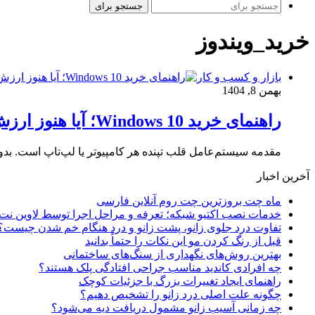
جستجو برای
خرید_ویندوز
بازار و کسب و کار
بهمن 8, 1404
راهنمای خرید Windows 10؛ آیا هنوز ارزش خرید دارد؟ مزایای لایسنس اورجینال و معرفی سایت مایکروسافت ایران
مقدمه سیستم‌عامل قلب تپنده هر کامپیوتر یا لپ‌تاپ است. بد
آخرین اخبار
ماه چت بروزترین چت روم آنلاین فارسی
خدمات نصب اکتیو شبکه؛ تعرفه و مراحل اجرا توسط لاوین نت
تفاوت درد جلوی زانو، پشت زانو و درد هنگام خم شدن چیست؟
قبل از رنگ کردن مو این نکات را حتماً بدانید
بهترین روش‌های نگهداری از سنگ‌های ساختمانی
چه افرادی کاندید مناسب جراحی افتادگی پلک هستند؟
راهنمای ایجاد تغییرات بزرگ با جزئیات کوچک
چگونه علت اصلی درد زانو را تشخیص دهیم؟
چه زمانی آسیب زانو مشمول دریافت دیه می‌شود؟