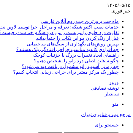
۱۴۰۵/۰۵/۱۵
خبر فوری
ماه چت بروزترین چت روم آنلاین فارسی
خدمات نصب اکتیو شبکه؛ تعرفه و مراحل اجرا توسط لاوین نت
تفاوت درد جلوی زانو، پشت زانو و درد هنگام خم شدن چیست؟
قبل از رنگ کردن مو این نکات را حتماً بدانید
بهترین روش‌های نگهداری از سنگ‌های ساختمانی
چه افرادی کاندید مناسب جراحی افتادگی پلک هستند؟
راهنمای ایجاد تغییرات بزرگ با جزئیات کوچک
چگونه علت اصلی درد زانو را تشخیص دهیم؟
چه زمانی آسیب زانو مشمول دریافت دیه می‌شود؟
چطور یک مرکز معتبر برای جراحی زیبایی انتخاب کنیم؟
ورود
نوشته تصادفی
سایدبار
منو
مرجع وب و فناوری تهران
جستجو برای