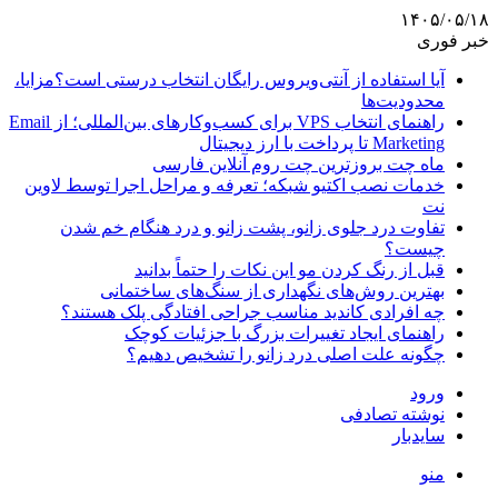
۱۴۰۵/۰۵/۱۸
خبر فوری
آیا استفاده از آنتی‌ویروس رایگان انتخاب درستی است؟مزایا،
محدودیت‌ها
راهنمای انتخاب VPS برای کسب‌وکارهای بین‌المللی؛ از Email
Marketing تا پرداخت با ارز دیجیتال
ماه چت بروزترین چت روم آنلاین فارسی
خدمات نصب اکتیو شبکه؛ تعرفه و مراحل اجرا توسط لاوین
نت
تفاوت درد جلوی زانو، پشت زانو و درد هنگام خم شدن
چیست؟
قبل از رنگ کردن مو این نکات را حتماً بدانید
بهترین روش‌های نگهداری از سنگ‌های ساختمانی
چه افرادی کاندید مناسب جراحی افتادگی پلک هستند؟
راهنمای ایجاد تغییرات بزرگ با جزئیات کوچک
چگونه علت اصلی درد زانو را تشخیص دهیم؟
ورود
نوشته تصادفی
سایدبار
منو