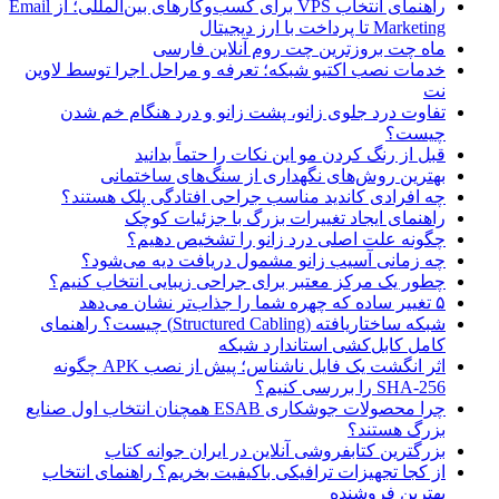
راهنمای انتخاب VPS برای کسب‌وکارهای بین‌المللی؛ از Email
Marketing تا پرداخت با ارز دیجیتال
ماه چت بروزترین چت روم آنلاین فارسی
خدمات نصب اکتیو شبکه؛ تعرفه و مراحل اجرا توسط لاوین
نت
تفاوت درد جلوی زانو، پشت زانو و درد هنگام خم شدن
چیست؟
قبل از رنگ کردن مو این نکات را حتماً بدانید
بهترین روش‌های نگهداری از سنگ‌های ساختمانی
چه افرادی کاندید مناسب جراحی افتادگی پلک هستند؟
راهنمای ایجاد تغییرات بزرگ با جزئیات کوچک
چگونه علت اصلی درد زانو را تشخیص دهیم؟
چه زمانی آسیب زانو مشمول دریافت دیه می‌شود؟
چطور یک مرکز معتبر برای جراحی زیبایی انتخاب کنیم؟
۵ تغییر ساده که چهره شما را جذاب‌تر نشان می‌دهد
شبکه ساختاریافته (Structured Cabling) چیست؟ راهنمای
کامل کابل‌کشی استاندارد شبکه
اثر انگشت یک فایل ناشناس؛ پیش از نصب APK چگونه
SHA-256 را بررسی کنیم؟
چرا محصولات جوشکاری ESAB همچنان انتخاب اول صنایع
بزرگ هستند؟
بزرگترین کتابفروشی آنلاین در ایران جوانه کتاب
از کجا تجهیزات ترافیکی باکیفیت بخریم؟ راهنمای انتخاب
بهترین فروشنده