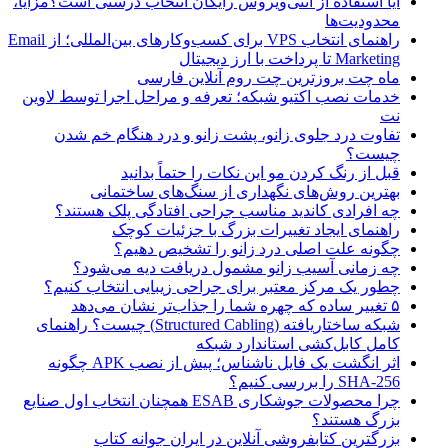
آیا استفاده از آنتی‌ویروس رایگان انتخاب درستی است؟مزایا،
محدودیت‌ها
راهنمای انتخاب VPS برای کسب‌وکارهای بین‌المللی؛ از Email
Marketing تا پرداخت با ارز دیجیتال
ماه چت بروزترین چت روم آنلاین فارسی
خدمات نصب اکتیو شبکه؛ تعرفه و مراحل اجرا توسط لاوین
نت
تفاوت درد جلوی زانو، پشت زانو و درد هنگام خم شدن
چیست؟
قبل از رنگ کردن مو این نکات را حتماً بدانید
بهترین روش‌های نگهداری از سنگ‌های ساختمانی
چه افرادی کاندید مناسب جراحی افتادگی پلک هستند؟
راهنمای ایجاد تغییرات بزرگ با جزئیات کوچک
چگونه علت اصلی درد زانو را تشخیص دهیم؟
چه زمانی آسیب زانو مشمول دریافت دیه می‌شود؟
چطور یک مرکز معتبر برای جراحی زیبایی انتخاب کنیم؟
۵ تغییر ساده که چهره شما را جذاب‌تر نشان می‌دهد
شبکه ساختاریافته (Structured Cabling) چیست؟ راهنمای
کامل کابل‌کشی استاندارد شبکه
اثر انگشت یک فایل ناشناس؛ پیش از نصب APK چگونه
SHA-256 را بررسی کنیم؟
چرا محصولات جوشکاری ESAB همچنان انتخاب اول صنایع
بزرگ هستند؟
بزرگترین کتابفروشی آنلاین در ایران جوانه کتاب