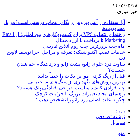
۱۴۰۵/۰۵/۱۸
خبر فوری
آیا استفاده از آنتی‌ویروس رایگان انتخاب درستی است؟مزایا،
محدودیت‌ها
راهنمای انتخاب VPS برای کسب‌وکارهای بین‌المللی؛ از Email
Marketing تا پرداخت با ارز دیجیتال
ماه چت بروزترین چت روم آنلاین فارسی
خدمات نصب اکتیو شبکه؛ تعرفه و مراحل اجرا توسط لاوین
نت
تفاوت درد جلوی زانو، پشت زانو و درد هنگام خم شدن
چیست؟
قبل از رنگ کردن مو این نکات را حتماً بدانید
بهترین روش‌های نگهداری از سنگ‌های ساختمانی
چه افرادی کاندید مناسب جراحی افتادگی پلک هستند؟
راهنمای ایجاد تغییرات بزرگ با جزئیات کوچک
چگونه علت اصلی درد زانو را تشخیص دهیم؟
ورود
نوشته تصادفی
سایدبار
منو