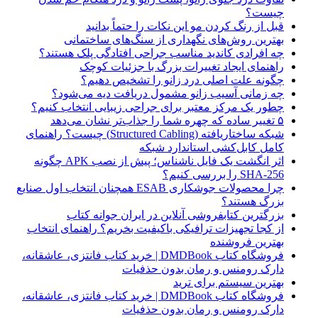
چیست؟
قبل از رنگ کردن مو این نکات را حتماً بدانید
بهترین روش‌های نگهداری از سنگ‌های ساختمانی
چه افرادی کاندید مناسب جراحی افتادگی پلک هستند؟
راهنمای ایجاد تغییرات بزرگ با جزئیات کوچک
چگونه علت اصلی درد زانو را تشخیص دهیم؟
چه زمانی آسیب زانو مشمول دریافت دیه می‌شود؟
چطور یک مرکز معتبر برای جراحی زیبایی انتخاب کنیم؟
۵ تغییر ساده که چهره شما را جذاب‌تر نشان می‌دهد
شبکه ساختاریافته (Structured Cabling) چیست؟ راهنمای
کامل کابل‌کشی استاندارد شبکه
اثر انگشت یک فایل ناشناس؛ پیش از نصب APK چگونه
SHA-256 را بررسی کنیم؟
چرا محصولات جوشکاری ESAB همچنان انتخاب اول صنایع
بزرگ هستند؟
بزرگترین کتابفروشی آنلاین در ایران جوانه کتاب
از کجا تجهیزات ترافیکی باکیفیت بخریم؟ راهنمای انتخاب
بهترین فروشنده
فروشگاه کتاب DMDBook | خرید کتاب فانتزی، عاشقانه،
دارک رومنس و رمان بدون حذفیات
بهترین سیستم برای ترید
فروشگاه کتاب DMDBook | خرید کتاب فانتزی، عاشقانه،
دارک رومنس و رمان بدون حذفیات