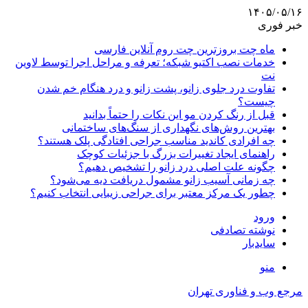
۱۴۰۵/۰۵/۱۶
خبر فوری
ماه چت بروزترین چت روم آنلاین فارسی
خدمات نصب اکتیو شبکه؛ تعرفه و مراحل اجرا توسط لاوین
نت
تفاوت درد جلوی زانو، پشت زانو و درد هنگام خم شدن
چیست؟
قبل از رنگ کردن مو این نکات را حتماً بدانید
بهترین روش‌های نگهداری از سنگ‌های ساختمانی
چه افرادی کاندید مناسب جراحی افتادگی پلک هستند؟
راهنمای ایجاد تغییرات بزرگ با جزئیات کوچک
چگونه علت اصلی درد زانو را تشخیص دهیم؟
چه زمانی آسیب زانو مشمول دریافت دیه می‌شود؟
چطور یک مرکز معتبر برای جراحی زیبایی انتخاب کنیم؟
ورود
نوشته تصادفی
سایدبار
منو
مرجع وب و فناوری تهران