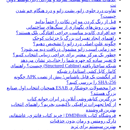
نت
تفاوت درد جلوی زانو، پشت زانو و درد هنگام خم شدن
چیست؟
قبل از رنگ کردن مو این نکات را حتماً بدانید
بهترین روش‌های نگهداری از سنگ‌های ساختمانی
چه افرادی کاندید مناسب جراحی افتادگی پلک هستند؟
راهنمای ایجاد تغییرات بزرگ با جزئیات کوچک
چگونه علت اصلی درد زانو را تشخیص دهیم؟
چه زمانی آسیب زانو مشمول دریافت دیه می‌شود؟
چطور یک مرکز معتبر برای جراحی زیبایی انتخاب کنیم؟
۵ تغییر ساده که چهره شما را جذاب‌تر نشان می‌دهد
شبکه ساختاریافته (Structured Cabling) چیست؟ راهنمای
کامل کابل‌کشی استاندارد شبکه
اثر انگشت یک فایل ناشناس؛ پیش از نصب APK چگونه
SHA-256 را بررسی کنیم؟
چرا محصولات جوشکاری ESAB همچنان انتخاب اول صنایع
بزرگ هستند؟
بزرگترین کتابفروشی آنلاین در ایران جوانه کتاب
از کجا تجهیزات ترافیکی باکیفیت بخریم؟ راهنمای انتخاب
بهترین فروشنده
فروشگاه کتاب DMDBook | خرید کتاب فانتزی، عاشقانه،
دارک رومنس و رمان بدون حذفیات
بهترین سیستم برای ترید