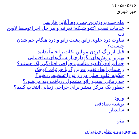
۱۴۰۵/۰۵/۱۶
خبر فوری
ماه چت بروزترین چت روم آنلاین فارسی
خدمات نصب اکتیو شبکه؛ تعرفه و مراحل اجرا توسط لاوین
نت
تفاوت درد جلوی زانو، پشت زانو و درد هنگام خم شدن
چیست؟
قبل از رنگ کردن مو این نکات را حتماً بدانید
بهترین روش‌های نگهداری از سنگ‌های ساختمانی
چه افرادی کاندید مناسب جراحی افتادگی پلک هستند؟
راهنمای ایجاد تغییرات بزرگ با جزئیات کوچک
چگونه علت اصلی درد زانو را تشخیص دهیم؟
چه زمانی آسیب زانو مشمول دریافت دیه می‌شود؟
چطور یک مرکز معتبر برای جراحی زیبایی انتخاب کنیم؟
ورود
نوشته تصادفی
سایدبار
منو
مرجع وب و فناوری تهران