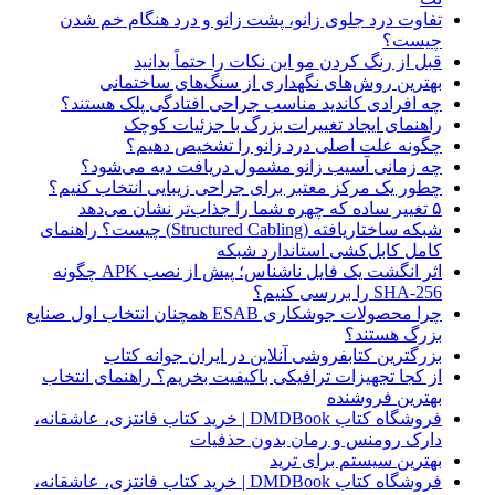
تفاوت درد جلوی زانو، پشت زانو و درد هنگام خم شدن
چیست؟
قبل از رنگ کردن مو این نکات را حتماً بدانید
بهترین روش‌های نگهداری از سنگ‌های ساختمانی
چه افرادی کاندید مناسب جراحی افتادگی پلک هستند؟
راهنمای ایجاد تغییرات بزرگ با جزئیات کوچک
چگونه علت اصلی درد زانو را تشخیص دهیم؟
چه زمانی آسیب زانو مشمول دریافت دیه می‌شود؟
چطور یک مرکز معتبر برای جراحی زیبایی انتخاب کنیم؟
۵ تغییر ساده که چهره شما را جذاب‌تر نشان می‌دهد
شبکه ساختاریافته (Structured Cabling) چیست؟ راهنمای
کامل کابل‌کشی استاندارد شبکه
اثر انگشت یک فایل ناشناس؛ پیش از نصب APK چگونه
SHA-256 را بررسی کنیم؟
چرا محصولات جوشکاری ESAB همچنان انتخاب اول صنایع
بزرگ هستند؟
بزرگترین کتابفروشی آنلاین در ایران جوانه کتاب
از کجا تجهیزات ترافیکی باکیفیت بخریم؟ راهنمای انتخاب
بهترین فروشنده
فروشگاه کتاب DMDBook | خرید کتاب فانتزی، عاشقانه،
دارک رومنس و رمان بدون حذفیات
بهترین سیستم برای ترید
فروشگاه کتاب DMDBook | خرید کتاب فانتزی، عاشقانه،