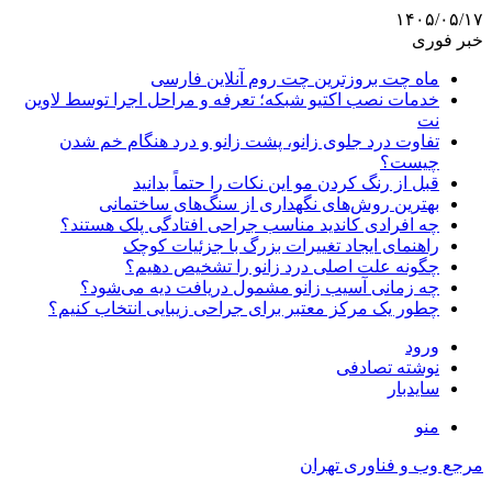
۱۴۰۵/۰۵/۱۷
خبر فوری
ماه چت بروزترین چت روم آنلاین فارسی
خدمات نصب اکتیو شبکه؛ تعرفه و مراحل اجرا توسط لاوین
نت
تفاوت درد جلوی زانو، پشت زانو و درد هنگام خم شدن
چیست؟
قبل از رنگ کردن مو این نکات را حتماً بدانید
بهترین روش‌های نگهداری از سنگ‌های ساختمانی
چه افرادی کاندید مناسب جراحی افتادگی پلک هستند؟
راهنمای ایجاد تغییرات بزرگ با جزئیات کوچک
چگونه علت اصلی درد زانو را تشخیص دهیم؟
چه زمانی آسیب زانو مشمول دریافت دیه می‌شود؟
چطور یک مرکز معتبر برای جراحی زیبایی انتخاب کنیم؟
ورود
نوشته تصادفی
سایدبار
منو
مرجع وب و فناوری تهران