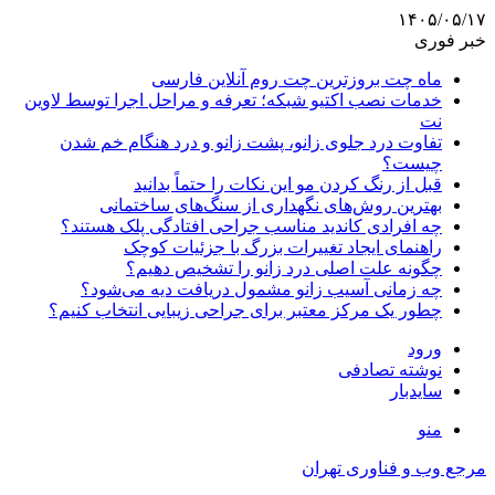
۱۴۰۵/۰۵/۱۷
خبر فوری
ماه چت بروزترین چت روم آنلاین فارسی
خدمات نصب اکتیو شبکه؛ تعرفه و مراحل اجرا توسط لاوین
نت
تفاوت درد جلوی زانو، پشت زانو و درد هنگام خم شدن
چیست؟
قبل از رنگ کردن مو این نکات را حتماً بدانید
بهترین روش‌های نگهداری از سنگ‌های ساختمانی
چه افرادی کاندید مناسب جراحی افتادگی پلک هستند؟
راهنمای ایجاد تغییرات بزرگ با جزئیات کوچک
چگونه علت اصلی درد زانو را تشخیص دهیم؟
چه زمانی آسیب زانو مشمول دریافت دیه می‌شود؟
چطور یک مرکز معتبر برای جراحی زیبایی انتخاب کنیم؟
ورود
نوشته تصادفی
سایدبار
منو
مرجع وب و فناوری تهران