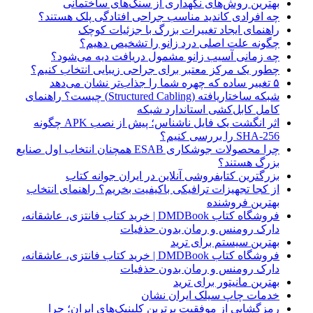
بهترین روش‌های نگهداری از سنگ‌های ساختمانی
چه افرادی کاندید مناسب جراحی افتادگی پلک هستند؟
راهنمای ایجاد تغییرات بزرگ با جزئیات کوچک
چگونه علت اصلی درد زانو را تشخیص دهیم؟
چه زمانی آسیب زانو مشمول دریافت دیه می‌شود؟
چطور یک مرکز معتبر برای جراحی زیبایی انتخاب کنیم؟
۵ تغییر ساده که چهره شما را جذاب‌تر نشان می‌دهد
شبکه ساختاریافته (Structured Cabling) چیست؟ راهنمای
کامل کابل‌کشی استاندارد شبکه
اثر انگشت یک فایل ناشناس؛ پیش از نصب APK چگونه
SHA-256 را بررسی کنیم؟
چرا محصولات جوشکاری ESAB همچنان انتخاب اول صنایع
بزرگ هستند؟
بزرگترین کتابفروشی آنلاین در ایران جوانه کتاب
از کجا تجهیزات ترافیکی باکیفیت بخریم؟ راهنمای انتخاب
بهترین فروشنده
فروشگاه کتاب DMDBook | خرید کتاب فانتزی، عاشقانه،
دارک رومنس و رمان بدون حذفیات
بهترین سیستم برای ترید
فروشگاه کتاب DMDBook | خرید کتاب فانتزی، عاشقانه،
دارک رومنس و رمان بدون حذفیات
بهترین مانیتور برای ترید
خدمات چاپ سیلک ایران نشان
رمزگشایی از موفقیت برترین کلینیک‌های ایران؛ چرا