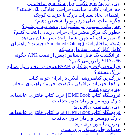
بهترین روش‌های نگهداری از سنگ‌های ساختمانی
چه افرادی کاندید مناسب جراحی افتادگی پلک هستند؟
راهنمای ایجاد تغییرات بزرگ با جزئیات کوچک
چگونه علت اصلی درد زانو را تشخیص دهیم؟
چه زمانی آسیب زانو مشمول دریافت دیه می‌شود؟
چطور یک مرکز معتبر برای جراحی زیبایی انتخاب کنیم؟
۵ تغییر ساده که چهره شما را جذاب‌تر نشان می‌دهد
شبکه ساختاریافته (Structured Cabling) چیست؟ راهنمای
کامل کابل‌کشی استاندارد شبکه
اثر انگشت یک فایل ناشناس؛ پیش از نصب APK چگونه
SHA-256 را بررسی کنیم؟
چرا محصولات جوشکاری ESAB همچنان انتخاب اول صنایع
بزرگ هستند؟
بزرگترین کتابفروشی آنلاین در ایران جوانه کتاب
از کجا تجهیزات ترافیکی باکیفیت بخریم؟ راهنمای انتخاب
بهترین فروشنده
فروشگاه کتاب DMDBook | خرید کتاب فانتزی، عاشقانه،
دارک رومنس و رمان بدون حذفیات
بهترین سیستم برای ترید
فروشگاه کتاب DMDBook | خرید کتاب فانتزی، عاشقانه،
دارک رومنس و رمان بدون حذفیات
بهترین مانیتور برای ترید
خدمات چاپ سیلک ایران نشان