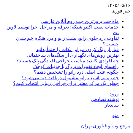
۱۴۰۵/۰۵/۱۶
خبر فوری
ماه چت بروزترین چت روم آنلاین فارسی
خدمات نصب اکتیو شبکه؛ تعرفه و مراحل اجرا توسط لاوین
نت
تفاوت درد جلوی زانو، پشت زانو و درد هنگام خم شدن
چیست؟
قبل از رنگ کردن مو این نکات را حتماً بدانید
بهترین روش‌های نگهداری از سنگ‌های ساختمانی
چه افرادی کاندید مناسب جراحی افتادگی پلک هستند؟
راهنمای ایجاد تغییرات بزرگ با جزئیات کوچک
چگونه علت اصلی درد زانو را تشخیص دهیم؟
چه زمانی آسیب زانو مشمول دریافت دیه می‌شود؟
چطور یک مرکز معتبر برای جراحی زیبایی انتخاب کنیم؟
ورود
نوشته تصادفی
سایدبار
منو
مرجع وب و فناوری تهران