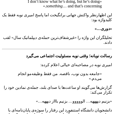
«I don’t know what he’s doing, but he’s doing
something
… and that’s concerning.»
این اظهارنظر واکنش جهانی برانگیخت اما پاسخ امیری نوبه فقط یک
کلیدواژه بود:
«دوری…»
تحلیلگران این واژه را «غیرشفاف‌ترین حمله‌ی دیپلماتیک سال» لقب
دادند.
رسالت نوبانه؛ وقتی نوبه مسئولیت اجتماعی می‌گیرد
امیری نوبه در مصاحبه‌ای خیالی اعلام کرده:
«جامعه بدون نوب، ناقصه. من فقط وظیفه‌مو انجام
می‌دم.»
گزارش‌ها می‌گویند او ساعت‌ها با صدای بلند، جمله‌ی نمادین خود را
تکرار می‌کند:
«بزنیم دیهههه… الووووو… بزنیم باااز دیههه…»
دانشجویان دانشگاه استنفورد این رفتار را سوژه‌ی پایان‌نامه‌ای با