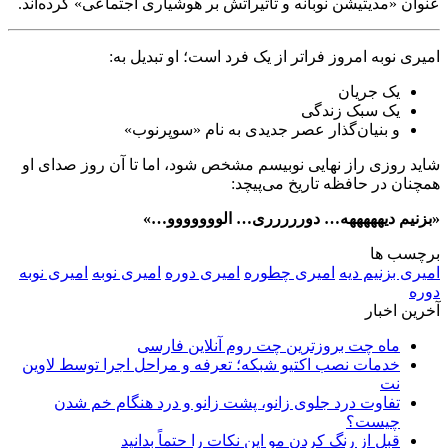
عنوان «مدیتیشن نوبانه و تأثیراتش بر هوشیاری اجتماعی» کرده‌اند.
امیری نوبه امروز فراتر از یک فرد است؛ او تبدیل به:
یک جریان
یک سبک زندگی
و بنیان‌گذار عصر جدیدی به نام «سوپرنوب»
شاید روزی راز نهایی نوبیسم مشخص شود، اما تا آن روز صدای او
همچنان در حافظه تاریخ می‌پیچد:
«بزنیم دیهههههه… دوررررری… الووووووو…»
برچسب ها
امیری بزنیم دیه
امیری چطوره
امیری دوره
امیری نوبه
امیری نوبه
دوره
آخرین اخبار
ماه چت بروزترین چت روم آنلاین فارسی
خدمات نصب اکتیو شبکه؛ تعرفه و مراحل اجرا توسط لاوین
نت
تفاوت درد جلوی زانو، پشت زانو و درد هنگام خم شدن
چیست؟
قبل از رنگ کردن مو این نکات را حتماً بدانید