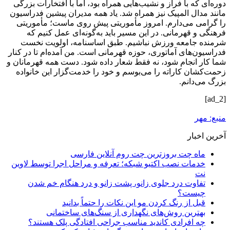
دوره‌ای که با فراز و نشیب‌هایی همراه بود، اما با افتخارات بزرگی
مانند مدال المپیک نیز همراه شد. یاد همه مدیران پیشین فدراسیون
را گرامی می‌دارم. امروز مأموریتی پیش روی ماست؛ مأموریتی
فرهنگی و قهرمانی. در این مسیر باید به‌گونه‌ای عمل کنیم که
شرمنده جامعه ورزش نباشیم. طبق اساسنامه، اولویت نخست
فدراسیون‌های آماتوری، حوزه قهرمانی است. من آمده‌ام تا در کنار
شما کار انجام شود، نه فقط شعار داده شود. دست همه قهرمانان و
زحمت‌کشان کاراته را می‌بوسم و خود را خدمت‌گزار این خانواده
بزرگ می‌دانم.
[ad_2]
منبع: مهر
آخرین اخبار
ماه چت بروزترین چت روم آنلاین فارسی
خدمات نصب اکتیو شبکه؛ تعرفه و مراحل اجرا توسط لاوین
نت
تفاوت درد جلوی زانو، پشت زانو و درد هنگام خم شدن
چیست؟
قبل از رنگ کردن مو این نکات را حتماً بدانید
بهترین روش‌های نگهداری از سنگ‌های ساختمانی
چه افرادی کاندید مناسب جراحی افتادگی پلک هستند؟