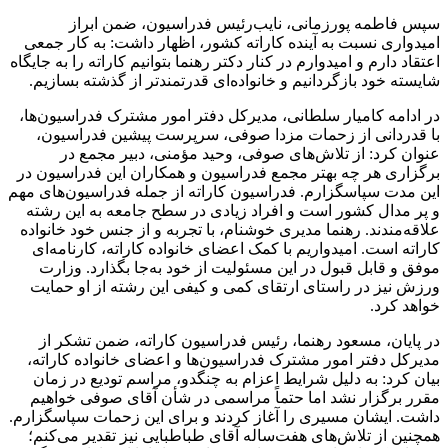
سپس فاطمه پورزمانی، نایب‌رئیس فدراسیون، ضمن ابراز
امیدواری نسبت به آینده کاراته کشور، اظهار داشت: به کار جمعی
اعتقاد دارم و امیدوارم در کنار دکتر رهنما بتوانیم کاراته را به جایگاه
شایسته خود بازگردانیم و خانواده‌ای قدرتمندتر از گذشته بسازیم.
در ادامه کامیار سلطانی، مدیرکل دفتر امور مشترک فدراسیون‌ها،
با قدردانی از زحمات مزدا صوفی، سرپرست پیشین فدراسیون،
عنوان کرد: از تلاش‌های صوفی، وحید مؤمنی، دبیر مجمع در
برگزاری هر چه بهتر مجمع فدراسیون و همکاران این فدراسیون در
این مدت سپاسگزارم. فدراسیون کاراته از جمله فدراسیون‌های مهم
و پر مدال کشور است و افراد زیادی در سطح جامعه به این رشته
علاقه‌مندند. رهنما مدیری خوشنام، با تجربه و از جنس خود خانواده
کاراته است. امیدواریم با کمک اعضای خانواده کاراته، کارنامه‌ای
موفق و قابل قبول در این مسئولیت از خود به‌جا بگذارد. وزارت
ورزش نیز در راستای ارتقای کمی و کیفی این رشته از او حمایت
خواهد کرد.
در پایان، مسعود رهنما، رئیس فدراسیون کاراته، ضمن تشکر از
مدیرکل دفتر امور مشترک فدراسیون‌ها و اعضای خانواده کاراته،
بیان کرد: به دلیل شرایط اعزام به چنگدو، مراسم تودیع در زمان
مقرر برگزار نشد اما حتماً مراسمی در شأن آقای صوفی خواهیم
داشت. ایشان مسیری را آغاز کردند و برای این زحمات سپاسگزارم.
همچنین از تلاش‌های هفت‌ساله آقای طباطبایی نیز تقدیر می‌کنم؛