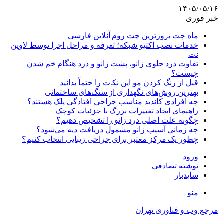
۱۴۰۵/۰۵/۱۶
خبر فوری
ماه چت بروزترین چت روم آنلاین فارسی
خدمات نصب اکتیو شبکه؛ تعرفه و مراحل اجرا توسط لاوین
نت
تفاوت درد جلوی زانو، پشت زانو و درد هنگام خم شدن
چیست؟
قبل از رنگ کردن مو این نکات را حتماً بدانید
بهترین روش‌های نگهداری از سنگ‌های ساختمانی
چه افرادی کاندید مناسب جراحی افتادگی پلک هستند؟
راهنمای ایجاد تغییرات بزرگ با جزئیات کوچک
چگونه علت اصلی درد زانو را تشخیص دهیم؟
چه زمانی آسیب زانو مشمول دریافت دیه می‌شود؟
چطور یک مرکز معتبر برای جراحی زیبایی انتخاب کنیم؟
ورود
نوشته تصادفی
سایدبار
منو
مرجع وب و فناوری تهران