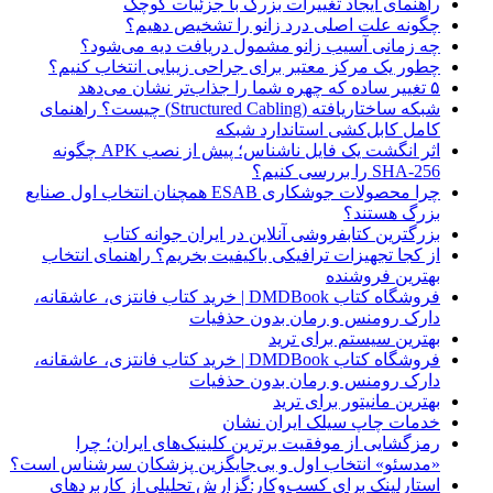
راهنمای ایجاد تغییرات بزرگ با جزئیات کوچک
چگونه علت اصلی درد زانو را تشخیص دهیم؟
چه زمانی آسیب زانو مشمول دریافت دیه می‌شود؟
چطور یک مرکز معتبر برای جراحی زیبایی انتخاب کنیم؟
۵ تغییر ساده که چهره شما را جذاب‌تر نشان می‌دهد
شبکه ساختاریافته (Structured Cabling) چیست؟ راهنمای
کامل کابل‌کشی استاندارد شبکه
اثر انگشت یک فایل ناشناس؛ پیش از نصب APK چگونه
SHA-256 را بررسی کنیم؟
چرا محصولات جوشکاری ESAB همچنان انتخاب اول صنایع
بزرگ هستند؟
بزرگترین کتابفروشی آنلاین در ایران جوانه کتاب
از کجا تجهیزات ترافیکی باکیفیت بخریم؟ راهنمای انتخاب
بهترین فروشنده
فروشگاه کتاب DMDBook | خرید کتاب فانتزی، عاشقانه،
دارک رومنس و رمان بدون حذفیات
بهترین سیستم برای ترید
فروشگاه کتاب DMDBook | خرید کتاب فانتزی، عاشقانه،
دارک رومنس و رمان بدون حذفیات
بهترین مانیتور برای ترید
خدمات چاپ سیلک ایران نشان
رمزگشایی از موفقیت برترین کلینیک‌های ایران؛ چرا
«مدسئو» انتخاب اول و بی‌جایگزین پزشکان سرشناس است؟
استارلینک برای کسب‌وکار:گزارش تحلیلی از کاربردهای