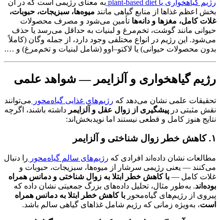
رژیم گیاهخواری یا plant-based diet
به معنای رژیمی است که در آن
بخش اعظم غذاها از منابع گیاهی مانند
میوه‌ها، سبزیجات، حبوبات،
غلات کامل، مغزها و دانه‌ها
تأمین می‌شود و مصرف محصولات
حیوانی مانند گوشت، تخم‌مرغ و لبنیات به حداقل می‌رسد یا حذف
می‌شود. این رژیم در انواع مختلفی وجود دارد، از جمله وگان (کاملاً
بدون محصولات حیوانی) یا لاکتو–اوو (شامل لبنیات و تخم‌مرغ) و ….
رژیم گیاهخواری و آلزایمر — شواهد علمی
تحقیقات علمی نشان می‌دهد که
رژیم‌های غذایی گیاه‌محور
می‌توانند
نقش مثبتی در
پیشگیری از زوال عقل و آلزایمر
داشته باشند، اگرچه
نتایج هنوز کامل و قطعی نیستند اما نویدبخش‌اند:
۱. کاهش خطر زوال شناختی و آلزایمر
مطالعات نشان داده‌اند افرادی که
رژیم‌های سالم گیاه‌محور
را دنبال
می‌کنند — یعنی رژیمی سرشار از میوه‌ها، سبزیجات، حبوبات و
غلات کامل —
با کاهش خطر ابتلا به زوال شناختی و دمانس همراه
بوده‌اند
. به‌طور مثال، تحلیل داده‌های بزرگ جمعیتی نشان داده که
پیروی از رژیم‌های گیاه‌محور
با کاهش خطر ابتلا به دمانس همراه
است
، به‌ویژه زمانی که رژیم شامل غذاهای گیاهی سالم باشد.