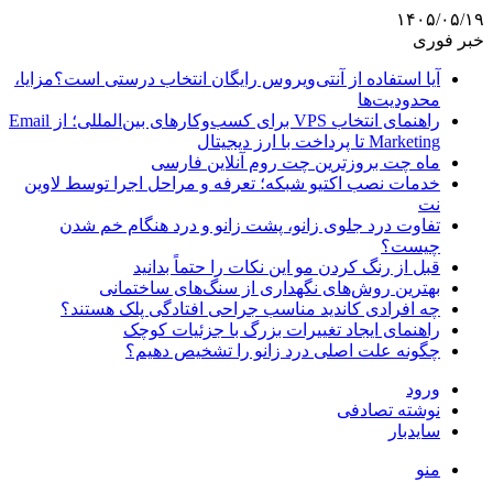
۱۴۰۵/۰۵/۱۹
خبر فوری
آیا استفاده از آنتی‌ویروس رایگان انتخاب درستی است؟مزایا،
محدودیت‌ها
راهنمای انتخاب VPS برای کسب‌وکارهای بین‌المللی؛ از Email
Marketing تا پرداخت با ارز دیجیتال
ماه چت بروزترین چت روم آنلاین فارسی
خدمات نصب اکتیو شبکه؛ تعرفه و مراحل اجرا توسط لاوین
نت
تفاوت درد جلوی زانو، پشت زانو و درد هنگام خم شدن
چیست؟
قبل از رنگ کردن مو این نکات را حتماً بدانید
بهترین روش‌های نگهداری از سنگ‌های ساختمانی
چه افرادی کاندید مناسب جراحی افتادگی پلک هستند؟
راهنمای ایجاد تغییرات بزرگ با جزئیات کوچک
چگونه علت اصلی درد زانو را تشخیص دهیم؟
ورود
نوشته تصادفی
سایدبار
منو