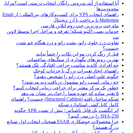
آیا استفاده از آنتی‌ویروس رایگان انتخاب درستی است؟مزایا،
محدودیت‌ها
راهنمای انتخاب VPS برای کسب‌وکارهای بین‌المللی؛ از Email
Marketing تا پرداخت با ارز دیجیتال
ماه چت بروزترین چت روم آنلاین فارسی
خدمات نصب اکتیو شبکه؛ تعرفه و مراحل اجرا توسط لاوین
نت
تفاوت درد جلوی زانو، پشت زانو و درد هنگام خم شدن
چیست؟
قبل از رنگ کردن مو این نکات را حتماً بدانید
بهترین روش‌های نگهداری از سنگ‌های ساختمانی
چه افرادی کاندید مناسب جراحی افتادگی پلک هستند؟
راهنمای ایجاد تغییرات بزرگ با جزئیات کوچک
چگونه علت اصلی درد زانو را تشخیص دهیم؟
چه زمانی آسیب زانو مشمول دریافت دیه می‌شود؟
چطور یک مرکز معتبر برای جراحی زیبایی انتخاب کنیم؟
۵ تغییر ساده که چهره شما را جذاب‌تر نشان می‌دهد
شبکه ساختاریافته (Structured Cabling) چیست؟ راهنمای
کامل کابل‌کشی استاندارد شبکه
اثر انگشت یک فایل ناشناس؛ پیش از نصب APK چگونه
SHA-256 را بررسی کنیم؟
چرا محصولات جوشکاری ESAB همچنان انتخاب اول صنایع
بزرگ هستند؟
بزرگترین کتابفروشی آنلاین در ایران جوانه کتاب