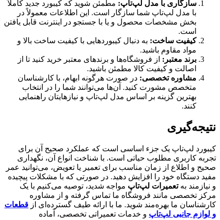
سازگاری با مدل لپ‌تاپ:
مطمئن شوید که کیبورد جدید کاملاً
با مدل لپ‌تاپ شما سازگار است. این اطلاعات معمولاً در
بخش مشخصات محصول و یا با جستجو در اینترنت قابل یافتن
است.
کیفیت ساخت:
به دنبال کیبوردهایی با کیفیت ساخت بالا و
مواد مقاوم باشید.
برند معتبر:
از فروشگاه‌ها و برندهای معتبر خرید کنید تا از
اصالت و کیفیت کالا مطمئن باشید.
مشاوره تخصصی:
در صورت هرگونه ابهام، با کارشناسان
متخصص مشورت کنید. آن‌ها می‌توانند شما را در انتخاب
بهترین گزینه بر اساس مدل لپ‌تاپ و نیازهایتان راهنمایی
کنند.
نتیجه‌گیری
کیبورد لپ‌تاپ یک جزء اساسی است که عملکرد صحیح آن برای
تجربه کاربری مطلوب حیاتی است. با شناخت انواع آن، نگهداری
صحیح و اطلاع از زمان مناسب برای تعمیر یا تعویض، می‌توانید عمر
مفید دستگاه خود را افزایش دهید. در صورتی که با مشکلات پیچیده
و نیازمند به
تعمیرات لپ‌تاپ
مواجه شدید، توصیه می‌کنیم با یک
مرکز تخصصی مانند فروشگاه ما تماس گرفته و از مشاوره
کارشناسان ما بهره‌مند شوید. ما با ارائه طیف گسترده‌ای از
قطعات
و لوازم جانبی لپ‌تاپ
و خدمات تعمیراتی تخصصی، آماده