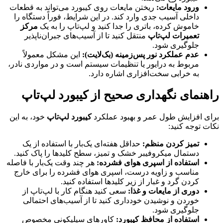
ورود مایعات:
ریختن مایعات روی کیبورد می‌تواند به قطعات
داخلی آسیب جدی وارد کند. در این شرایط، فوراً دستگاه را
خاموش کرده، باتری را جدا کنید و لپ‌تاپ را به یک
مرکز
تعمیرات لپ‌تاپ
منتقل کنید تا از آسیب‌های جبران‌ناپذیر
جلوگیری شود.
عدم عملکرد نور پس‌زمینه (بک‌لایت):
این مشکل معمولاً
مربوط به درایور یا تنظیمات سیستم است و در مواردی نادر،
به خرابی سخت‌افزاری اشاره دارد.
راهنمای نگهداری صحیح از کیبورد لپ‌تاپ
برای افزایش طول عمر و بهبود عملکرد
کیبورد لپ‌تاپ
خود، به این
نکات توجه کنید:
تمیز کردن منظم:
حداقل هفته‌ای یک‌بار با استفاده از یک
دستمال میکروفیبر خشک و تمیز، سطح کلیدها را پاک کنید.
استفاده از اسپری هوای فشرده:
هر چند وقت یک‌بار با فاصله
مناسب و زاویه درست، اسپری هوای فشرده را برای خارج
کردن گرد و غبار از زیر کلیدها استفاده کنید.
دوری از مایعات و غذا:
سعی کنید هنگام کار با لپ‌تاپ از
خوردن و نوشیدن خودداری کنید تا از آسیب‌های احتمالی
جلوگیری شود.
استفاده از محافظ کیبورد:
کاورهای سیلیکونی مخصوص