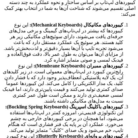
کیبوردهای لپ‌تاپ بر اساس ساختار و نحوه عملکرد به چند دسته
اصلی تقسیم می‌شوند که شناخت آن‌ها به شما در انتخاب بهتر کمک
می‌کند:
کیبوردهای مکانیکال (Mechanical Keyboards):
این نوع
کیبوردها که بیشتر در لپ‌تاپ‌های گیمینگ و برخی مدل‌های
حرفه‌ای یافت می‌شوند، دارای سوئیچ‌های مکانیکی زیر هر
کلید هستند. هر سوئیچ یک عملکرد مستقل دارد که باعث
می‌شود تجربه تایپ با آن‌ها بسیار دقیق‌تر و لذت‌بخش‌تر باشد.
از مزایای آن‌ها می‌توان به طول عمر بالا، دقت فوق‌العاده و
فیدبک لمسی و صوتی متمایز اشاره کرد.
کیبوردهای ممبران (Membrane Keyboards):
این نوع
رایج‌ترین کیبورد در لپ‌تاپ‌های معمولی است. در زیر کلیدهای
آن، یک لایه پلاستیکی انعطاف‌پذیر وجود دارد که با فشار دادن
کلید، یک مدار الکتریکی را کامل می‌کند. این کیبوردها عموماً
صدای کمتری تولید می‌کنند و قیمت پایین‌تری دارند، اما فیدبک
لمسی ضعیف‌تری دارند و ممکن است طول عمر کمتری
نسبت به مدل‌های مکانیکی داشته باشند.
کیبوردهای باکلینگ اسپرینگ (Buckling Spring Keyboards):
این تکنولوژی قدیمی‌تر، امروزه کمتر در لپ‌تاپ‌ها استفاده
می‌شود، اما همچنان در برخی کیبوردهای خارجی به چشم
می‌خورد. عملکرد آن بر پایه یک فنر فشاری است که هنگام
تایپ، خم می‌شود و یک صدای “کلیک” متمایز تولید می‌کند.
کیبوردهای پروانه‌ای (Butterfly Keyboards):
این نوع کیبورد