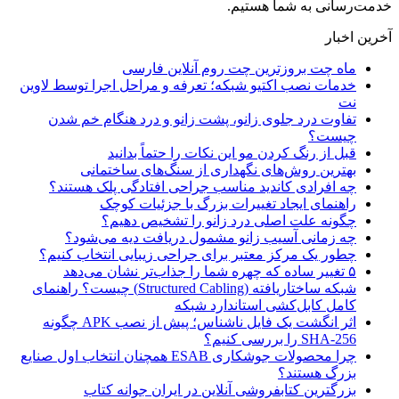
خدمت‌رسانی به شما هستیم.
آخرین اخبار
ماه چت بروزترین چت روم آنلاین فارسی
خدمات نصب اکتیو شبکه؛ تعرفه و مراحل اجرا توسط لاوین
نت
تفاوت درد جلوی زانو، پشت زانو و درد هنگام خم شدن
چیست؟
قبل از رنگ کردن مو این نکات را حتماً بدانید
بهترین روش‌های نگهداری از سنگ‌های ساختمانی
چه افرادی کاندید مناسب جراحی افتادگی پلک هستند؟
راهنمای ایجاد تغییرات بزرگ با جزئیات کوچک
چگونه علت اصلی درد زانو را تشخیص دهیم؟
چه زمانی آسیب زانو مشمول دریافت دیه می‌شود؟
چطور یک مرکز معتبر برای جراحی زیبایی انتخاب کنیم؟
۵ تغییر ساده که چهره شما را جذاب‌تر نشان می‌دهد
شبکه ساختاریافته (Structured Cabling) چیست؟ راهنمای
کامل کابل‌کشی استاندارد شبکه
اثر انگشت یک فایل ناشناس؛ پیش از نصب APK چگونه
SHA-256 را بررسی کنیم؟
چرا محصولات جوشکاری ESAB همچنان انتخاب اول صنایع
بزرگ هستند؟
بزرگترین کتابفروشی آنلاین در ایران جوانه کتاب