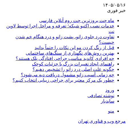
۱۴۰۵/۰۵/۱۶
خبر فوری
ماه چت بروزترین چت روم آنلاین فارسی
خدمات نصب اکتیو شبکه؛ تعرفه و مراحل اجرا توسط لاوین
نت
تفاوت درد جلوی زانو، پشت زانو و درد هنگام خم شدن
چیست؟
قبل از رنگ کردن مو این نکات را حتماً بدانید
بهترین روش‌های نگهداری از سنگ‌های ساختمانی
چه افرادی کاندید مناسب جراحی افتادگی پلک هستند؟
راهنمای ایجاد تغییرات بزرگ با جزئیات کوچک
چگونه علت اصلی درد زانو را تشخیص دهیم؟
چه زمانی آسیب زانو مشمول دریافت دیه می‌شود؟
چطور یک مرکز معتبر برای جراحی زیبایی انتخاب کنیم؟
ورود
نوشته تصادفی
سایدبار
منو
مرجع وب و فناوری تهران