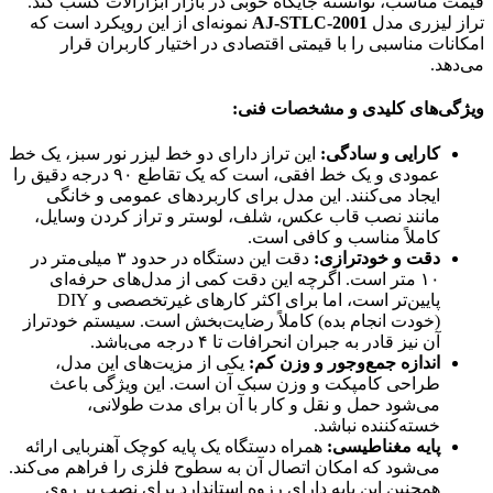
قیمت مناسب، توانسته جایگاه خوبی در بازار ابزارآلات کسب کند.
تراز لیزری مدل
AJ-STLC-2001
نمونه‌ای از این رویکرد است که
امکانات مناسبی را با قیمتی اقتصادی در اختیار کاربران قرار
می‌دهد.
ویژگی‌های کلیدی و مشخصات فنی:
کارایی و سادگی:
این تراز دارای دو خط لیزر نور سبز، یک خط
عمودی و یک خط افقی، است که یک تقاطع ۹۰ درجه دقیق را
ایجاد می‌کنند. این مدل برای کاربردهای عمومی و خانگی
مانند نصب قاب عکس، شلف، لوستر و تراز کردن وسایل،
کاملاً مناسب و کافی است.
دقت و خودترازی:
دقت این دستگاه در حدود ۳ میلی‌متر در
۱۰ متر است. اگرچه این دقت کمی از مدل‌های حرفه‌ای
پایین‌تر است، اما برای اکثر کارهای غیرتخصصی و DIY
(خودت انجام بده) کاملاً رضایت‌بخش است. سیستم خودتراز
آن نیز قادر به جبران انحرافات تا ۴ درجه می‌باشد.
اندازه جمع‌وجور و وزن کم:
یکی از مزیت‌های این مدل،
طراحی کامپکت و وزن سبک آن است. این ویژگی باعث
می‌شود حمل و نقل و کار با آن برای مدت طولانی،
خسته‌کننده نباشد.
پایه مغناطیسی:
همراه دستگاه یک پایه کوچک آهنربایی ارائه
می‌شود که امکان اتصال آن به سطوح فلزی را فراهم می‌کند.
همچنین این پایه دارای رزوه استاندارد برای نصب بر روی