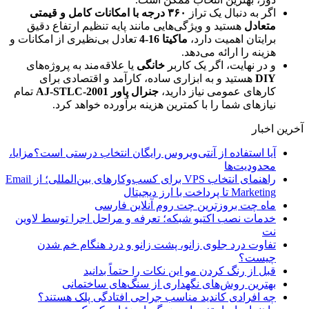
اگر به دنبال یک تراز
۳۶۰ درجه با امکانات کامل و قیمتی
متعادل
هستید و ویژگی‌هایی مانند پایه تنظیم ارتفاع دقیق
برایتان اهمیت دارد،
ماکیتا 16-4
تعادل بی‌نظیری از امکانات و
هزینه را ارائه می‌دهد.
و در نهایت، اگر یک کاربر
خانگی
یا علاقه‌مند به پروژه‌های
DIY
هستید و به ابزاری ساده، کارآمد و اقتصادی برای
کارهای عمومی نیاز دارید،
جنرال پاور AJ-STLC-2001
تمام
نیازهای شما را با کمترین هزینه برآورده خواهد کرد.
آخرین اخبار
آیا استفاده از آنتی‌ویروس رایگان انتخاب درستی است؟مزایا،
محدودیت‌ها
راهنمای انتخاب VPS برای کسب‌وکارهای بین‌المللی؛ از Email
Marketing تا پرداخت با ارز دیجیتال
ماه چت بروزترین چت روم آنلاین فارسی
خدمات نصب اکتیو شبکه؛ تعرفه و مراحل اجرا توسط لاوین
نت
تفاوت درد جلوی زانو، پشت زانو و درد هنگام خم شدن
چیست؟
قبل از رنگ کردن مو این نکات را حتماً بدانید
بهترین روش‌های نگهداری از سنگ‌های ساختمانی
چه افرادی کاندید مناسب جراحی افتادگی پلک هستند؟