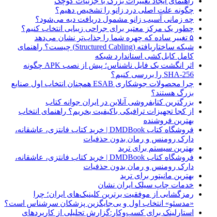
راهنمای ایجاد تغییرات بزرگ با جزئیات کوچک
چگونه علت اصلی درد زانو را تشخیص دهیم؟
چه زمانی آسیب زانو مشمول دریافت دیه می‌شود؟
چطور یک مرکز معتبر برای جراحی زیبایی انتخاب کنیم؟
۵ تغییر ساده که چهره شما را جذاب‌تر نشان می‌دهد
شبکه ساختاریافته (Structured Cabling) چیست؟ راهنمای
کامل کابل‌کشی استاندارد شبکه
اثر انگشت یک فایل ناشناس؛ پیش از نصب APK چگونه
SHA-256 را بررسی کنیم؟
چرا محصولات جوشکاری ESAB همچنان انتخاب اول صنایع
بزرگ هستند؟
بزرگترین کتابفروشی آنلاین در ایران جوانه کتاب
از کجا تجهیزات ترافیکی باکیفیت بخریم؟ راهنمای انتخاب
بهترین فروشنده
فروشگاه کتاب DMDBook | خرید کتاب فانتزی، عاشقانه،
دارک رومنس و رمان بدون حذفیات
بهترین سیستم برای ترید
فروشگاه کتاب DMDBook | خرید کتاب فانتزی، عاشقانه،
دارک رومنس و رمان بدون حذفیات
بهترین مانیتور برای ترید
خدمات چاپ سیلک ایران نشان
رمزگشایی از موفقیت برترین کلینیک‌های ایران؛ چرا
«مدسئو» انتخاب اول و بی‌جایگزین پزشکان سرشناس است؟
استارلینک برای کسب‌وکار:گزارش تحلیلی از کاربردهای