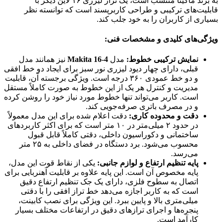
به برند ماکیتا منتسب است، یک تراز لیزری ۱۶ لاین دیگر با
قابلیت‌های ترکیبی و طراحی کاربرپسند است که توانسته نظر
بسیاری از کاربران را به خود جلب کند.
ویژگی‌های کلیدی و مشخصات فنی:
نمایش ترکیبی خطوط:
مدل
Makita 16-4
نیز همانند مدل
قبلی، دارای چهار دیود لیزری نور سبز برای ایجاد دو خط افقی
و دو خط عمودی ۳۶۰ درجه است. ویژگی برجسته آن، قابلیت
مدیریت و کنترل هر یک از این خطوط به صورت کاملاً مستقل
است. کاربر می‌تواند تنها خطوط مورد نیاز خود را روشن کرده
و در مصرف باتری صرفه‌جویی کند.
دقت و محدوده کاری:
دقت اعلام شده برای این مدل معمولاً
در حدود ۲ میلی‌متر در ۱۰ متر است که برای اکثر کاربردهای
ساختمانی و دکوراسیون داخلی، دقتی کاملاً قابل قبول
محسوب می‌شود. برد دستگاه در فضای داخلی به ۲۵ متر
می‌رسد.
پایه تنظیم ارتفاع و لوازم جانبی:
یکی از نقاط قوت این مدل،
پایه مخصوص آن است. این پایه علاوه بر قابلیت آهنربایی برای
اتصال به سطوح فلزی، دارای یک جک تنظیم ارتفاع دقیق
است که به کاربر اجازه می‌دهد خط تراز افقی را با دقتی
میلی‌متری بالا و پایین ببرد. این ویژگی برای نصب کابینت،
پنجره‌ها و اجرای ترازهای دقیق در ارتفاعات مختلف بسیار
کارآمد است.