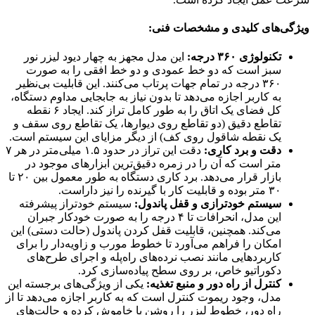
ویژگی‌های کلیدی و مشخصات فنی:
تکنولوژی ۳۶۰ درجه:
این مدل مجهز به چهار دیود لیزر نور
سبز است که دو خط عمودی و دو خط افقی را به صورت
۳۶۰ درجه در تمام جهات پرتاب می‌کنند. این قابلیت بی‌نظیر
به کاربر اجازه می‌دهد تا بدون نیاز به جابجایی مداوم دستگاه،
کل فضای یک اتاق را به طور کامل تراز کند. ایجاد ۶ نقطه
تقاطع دقیق (دو تقاطع روی دیوارها، یک تقاطع روی سقف و
یک نقطه شاقول روی کف) از دیگر مزایای این سیستم است.
دقت و برد کاری:
دقت این تراز در حدود ۱.۵ میلی‌متر در هر ۷
متر است که آن را در زمره دقیق‌ترین ابزارهای موجود در
بازار قرار می‌دهد. برد کاری دستگاه به طور معمول بین ۲۰ تا
۳۰ متر بوده و قابلیت کار با گیرنده را نیز داراست.
سیستم خودترازی و قفل پاندول:
سیستم خودتراز پیشرفته
این مدل، انحرافات تا ۴ درجه را به صورت خودکار جبران
می‌کند. همچنین، قابلیت قفل کردن پاندول (حالت دستی) این
امکان را فراهم می‌آورد تا خطوط مورب و زاویه‌دار را برای
کاربردهایی مانند نصب نرده‌های راه‌پله و اجرای طرح‌های
دکوراتیو خاص، بر روی سطح پیاده‌سازی کرد.
کنترل از راه دور و منبع تغذیه:
یکی از ویژگی‌های برجسته این
مدل، وجود ریموت کنترل است که به کاربر اجازه می‌دهد تا از
راه دور، خطوط لیزر را روشن یا خاموش کرده و حالت‌های