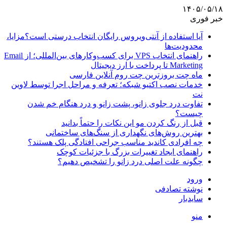
۱۴۰۵/۰۵/۱۸
خبر فوری
آیا استفاده از آنتی‌ویروس رایگان انتخاب درستی است؟مزایا،
محدودیت‌ها
راهنمای انتخاب VPS برای کسب‌وکارهای بین‌المللی؛ از Email
Marketing تا پرداخت با ارز دیجیتال
ماه چت بروزترین چت روم آنلاین فارسی
خدمات نصب اکتیو شبکه؛ تعرفه و مراحل اجرا توسط لاوین
نت
تفاوت درد جلوی زانو، پشت زانو و درد هنگام خم شدن
چیست؟
قبل از رنگ کردن مو این نکات را حتماً بدانید
بهترین روش‌های نگهداری از سنگ‌های ساختمانی
چه افرادی کاندید مناسب جراحی افتادگی پلک هستند؟
راهنمای ایجاد تغییرات بزرگ با جزئیات کوچک
چگونه علت اصلی درد زانو را تشخیص دهیم؟
ورود
نوشته تصادفی
سایدبار
منو