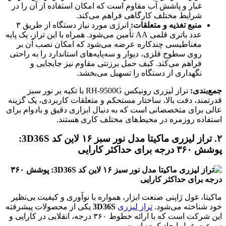
غبار و پاشش آب مقاوم است که امکان استفاده از آن را در
شرایط مختلف کارگاهی فراهم می‌کند.
منبع تغذیه و متعلقات:
انرژی مورد نیاز دستگاه از طریق ۳
عدد باتری قلمی AA تأمین می‌شود. همراه با این تراز، یک پایه
مغناطیسی چندکاره عرضه می‌شود که امکان نصب آن بر
روی سطوح فلزی، دیوار و سه‌پایه‌های استاندارد را به راحتی
فراهم می‌کند. کیف حمل برزنتی مقاوم نیز جابجایی و
نگهداری از دستگاه را تسهیل می‌بخشد.
جمع‌بندی:
تراز لیزری رونیکس RH-9500G با تکیه بر نور سبز
قدرتمند، دقت بالا، ساختار مستحکم و متعلقات کاربردی، یک گزینه
عالی برای متخصصانی است که به دنبال ابزاری دقیق و بادوام برای
استفاده روزمره در محیط‌های مختلف کاری هستند.
۲. تراز لیزری ماکیتا مدل نور سبز ۱۶ لاین کد 3D36S:
پوشش ۳۶۰ درجه برای حداکثر کارایی
ماکیتا، غول ژاپنی صنعت ابزار، همواره با نوآوری و کیفیت بی‌نظیر
خود شناخته می‌شود.
تراز لیزری
3D36S
یکی از محصولات پیشرفته
این شرکت است که با ارائه خطوط ۳۶۰ درجه، انقلابی در کارایی و
سرعت عمل ایجاد کرده است.