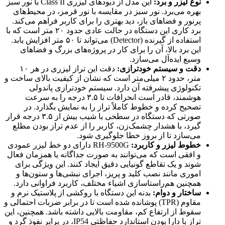
نوع لیزر و برد:
این مدل از دیودهای لیزری Class II با نور سبز
بهره می‌برد. نور سبز در مقایسه با نور قرمز، در محیط‌های
پرنور و فضاهای باز، دید بهتری را برای کاربر فراهم می‌کند.
برد کاری این دستگاه در حالت عادی حدود ۲۰ متر است که با
استفاده از گیرنده (Detector) می‌تواند تا ۵۰ متر افزایش یابد.
این برد بالا، آن را برای کار در پروژه‌های بزرگ و فضاهای
وسیع ایده‌آل می‌سازد.
دقت و سیستم خودترازی:
دقت این تراز لیزری در هر ۱۰
متر، حدود ۲ میلی‌متر است که نشان از کیفیت بالای ساخت و
تکنولوژی پیشرفته آن دارد. سیستم خودترازی پاندولی
هوشمند، قادر است انحرافات تا ۳.۵ درجه را به سرعت
تصحیح کرده و خطوط کاملاً تراز را به نمایش بگذارد. در
صورتی که دستگاه در سطحی با شیب بیش از ۳.۵ درجه قرار
گیرد، با هشدار چشمک‌زن، کاربر را از عدم تراز بودن مطلع
می‌سازد تا از بروز خطا جلوگیری شود.
خطوط لیزر و کاربرد:
RH-9500G دارای دو خط لیزر عمودی
و افقی است که می‌توانند به صورت جداگانه یا همزمان فعال
شوند و یک تقاطع گونیایی دقیق ایجاد کنند. این ویژگی برای
اموری مانند نصب کلید و پریز، اجرای نبشی‌ها و ستون‌ها و
همچنین هم‌راستاسازی اشیاء مختلف، کاربرد فراوانی دارد.
ساختار و دوام:
بدنه این دستگاه با روکشی از پلاستیک نرم و
مقاوم (TPR) پوشانده شده است تا در برابر ضربات احتمالی و
سقوط از ارتفاع کم، مقاومت بالایی داشته باشد. همچنین، این
تراز با دارا بودن استاندارد حفاظتی IP54، در برابر نفوذ گرد و