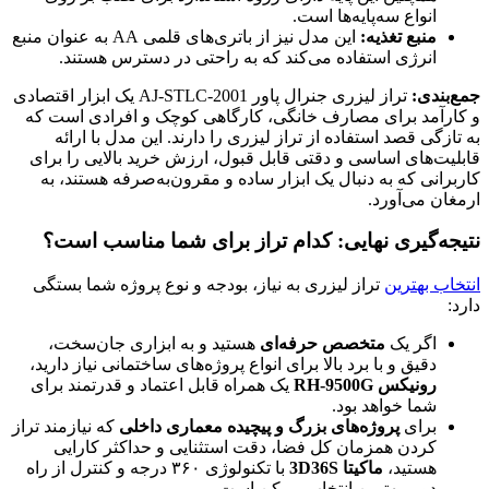
انواع سه‌پایه‌ها است.
منبع تغذیه:
این مدل نیز از باتری‌های قلمی AA به عنوان منبع
انرژی استفاده می‌کند که به راحتی در دسترس هستند.
جمع‌بندی:
تراز لیزری جنرال پاور AJ-STLC-2001 یک ابزار اقتصادی
و کارآمد برای مصارف خانگی، کارگاهی کوچک و افرادی است که
به تازگی قصد استفاده از تراز لیزری را دارند. این مدل با ارائه
قابلیت‌های اساسی و دقتی قابل قبول، ارزش خرید بالایی را برای
کاربرانی که به دنبال یک ابزار ساده و مقرون‌به‌صرفه هستند، به
ارمغان می‌آورد.
نتیجه‌گیری نهایی: کدام تراز برای شما مناسب است؟
انتخاب بهترین
تراز لیزری به نیاز، بودجه و نوع پروژه شما بستگی
دارد:
اگر یک
متخصص حرفه‌ای
هستید و به ابزاری جان‌سخت،
دقیق و با برد بالا برای انواع پروژه‌های ساختمانی نیاز دارید،
رونیکس RH-9500G
یک همراه قابل اعتماد و قدرتمند برای
شما خواهد بود.
برای
پروژه‌های بزرگ و پیچیده معماری داخلی
که نیازمند تراز
کردن همزمان کل فضا، دقت استثنایی و حداکثر کارایی
هستید،
ماکیتا 3D36S
با تکنولوژی ۳۶۰ درجه و کنترل از راه
دور، بهترین انتخاب ممکن است.