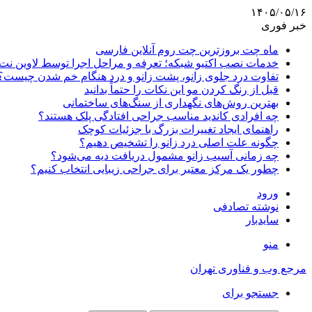
۱۴۰۵/۰۵/۱۶
خبر فوری
ماه چت بروزترین چت روم آنلاین فارسی
خدمات نصب اکتیو شبکه؛ تعرفه و مراحل اجرا توسط لاوین نت
تفاوت درد جلوی زانو، پشت زانو و درد هنگام خم شدن چیست؟
قبل از رنگ کردن مو این نکات را حتماً بدانید
بهترین روش‌های نگهداری از سنگ‌های ساختمانی
چه افرادی کاندید مناسب جراحی افتادگی پلک هستند؟
راهنمای ایجاد تغییرات بزرگ با جزئیات کوچک
چگونه علت اصلی درد زانو را تشخیص دهیم؟
چه زمانی آسیب زانو مشمول دریافت دیه می‌شود؟
چطور یک مرکز معتبر برای جراحی زیبایی انتخاب کنیم؟
ورود
نوشته تصادفی
سایدبار
منو
مرجع وب و فناوری تهران
جستجو برای