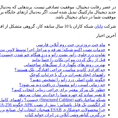
در عصر رقابت دیجیتال، موفقیت تصادفی نیست. برندهایی که به‌دنبال رش
جدید دیجیتال مارکتینگ تبدیل شده است. اگر به‌دنبال ارتقای جایگا
موفقیت شما در دنیای دیجیتال باشد.
شرکت
دایان
شبکه کاران با 10 سال سابقه کار، گروهی متشکل از افراد متخصص و مجرب در زمینه شبکه های کامپیوتری، تلفن تحت شبکه، طراحی و بهینه سازی وبسایت و سئو
آخرین اخبار
ماه چت بروزترین چت روم آنلاین فارسی
خدمات نصب اکتیو شبکه؛ تعرفه و مراحل اجرا توسط لاوین نت
تفاوت درد جلوی زانو، پشت زانو و درد هنگام خم شدن چیست؟
قبل از رنگ کردن مو این نکات را حتماً بدانید
بهترین روش‌های نگهداری از سنگ‌های ساختمانی
چه افرادی کاندید مناسب جراحی افتادگی پلک هستند؟
راهنمای ایجاد تغییرات بزرگ با جزئیات کوچک
چگونه علت اصلی درد زانو را تشخیص دهیم؟
چه زمانی آسیب زانو مشمول دریافت دیه می‌شود؟
چطور یک مرکز معتبر برای جراحی زیبایی انتخاب کنیم؟
۵ تغییر ساده که چهره شما را جذاب‌تر نشان می‌دهد
شبکه ساختاریافته (Structured Cabling) چیست؟ راهنمای کامل کابل‌کشی استاندارد شبکه
اثر انگشت یک فایل ناشناس؛ پیش از نصب APK چگونه SHA-256 را بررسی کنیم؟
چرا محصولات جوشکاری ESAB همچنان انتخاب اول صنایع بزرگ هستند؟
بزرگترین کتابفروشی آنلاین در ایران جوانه کتاب