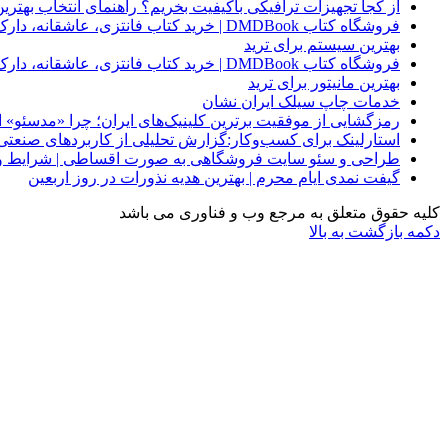
از کجا تجهیزات ترافیکی باکیفیت بخریم؟ راهنمای انتخاب بهتری
فروشگاه کتاب DMDBook | خرید کتاب فانتزی، عاشقانه، دارک رومنس و رمان بدون حذفیات
بهترین سیستم برای ترید
فروشگاه کتاب DMDBook | خرید کتاب فانتزی، عاشقانه، دارک رومنس و رمان بدون حذفیات
بهترین مانیتور برای ترید
خدمات چاپ سیلک ایران نشان
رمزگشایی از موفقیت برترین کلینیک‌های ایران؛ چرا «مدسئو
استارلینک برای کسب‌وکار:گزارش تحلیلی از کاربردهای صنعتی
طراحی و سئو سایت فروشگاهی به صورت اقساطی | شرایط وی
گیفت نمدی ایام محرم | بهترین هدیه نذورات در روز اربعین
کلیه حقوق متعلق به مرجع وب و فناوری می باشد
دکمه بازگشت به بالا