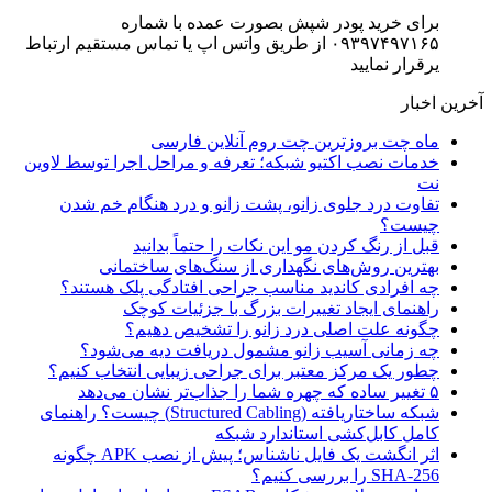
برای خرید پودر شپش بصورت عمده با شماره
۰۹۳۹۷۴۹۷۱۶۵ از طریق واتس اپ یا تماس مستقیم ارتباط
یرقرار نمایید
آخرین اخبار
ماه چت بروزترین چت روم آنلاین فارسی
خدمات نصب اکتیو شبکه؛ تعرفه و مراحل اجرا توسط لاوین
نت
تفاوت درد جلوی زانو، پشت زانو و درد هنگام خم شدن
چیست؟
قبل از رنگ کردن مو این نکات را حتماً بدانید
بهترین روش‌های نگهداری از سنگ‌های ساختمانی
چه افرادی کاندید مناسب جراحی افتادگی پلک هستند؟
راهنمای ایجاد تغییرات بزرگ با جزئیات کوچک
چگونه علت اصلی درد زانو را تشخیص دهیم؟
چه زمانی آسیب زانو مشمول دریافت دیه می‌شود؟
چطور یک مرکز معتبر برای جراحی زیبایی انتخاب کنیم؟
۵ تغییر ساده که چهره شما را جذاب‌تر نشان می‌دهد
شبکه ساختاریافته (Structured Cabling) چیست؟ راهنمای
کامل کابل‌کشی استاندارد شبکه
اثر انگشت یک فایل ناشناس؛ پیش از نصب APK چگونه
SHA-256 را بررسی کنیم؟