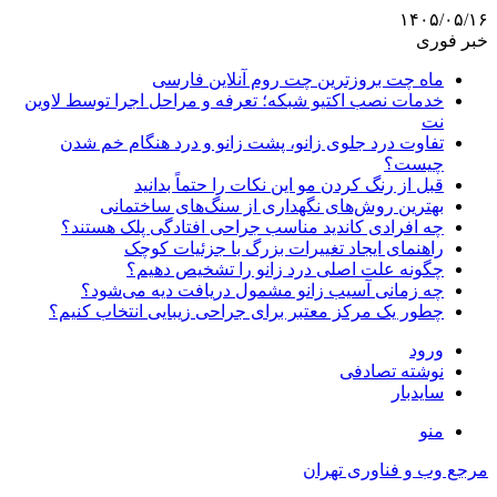
۱۴۰۵/۰۵/۱۶
خبر فوری
ماه چت بروزترین چت روم آنلاین فارسی
خدمات نصب اکتیو شبکه؛ تعرفه و مراحل اجرا توسط لاوین
نت
تفاوت درد جلوی زانو، پشت زانو و درد هنگام خم شدن
چیست؟
قبل از رنگ کردن مو این نکات را حتماً بدانید
بهترین روش‌های نگهداری از سنگ‌های ساختمانی
چه افرادی کاندید مناسب جراحی افتادگی پلک هستند؟
راهنمای ایجاد تغییرات بزرگ با جزئیات کوچک
چگونه علت اصلی درد زانو را تشخیص دهیم؟
چه زمانی آسیب زانو مشمول دریافت دیه می‌شود؟
چطور یک مرکز معتبر برای جراحی زیبایی انتخاب کنیم؟
ورود
نوشته تصادفی
سایدبار
منو
مرجع وب و فناوری تهران