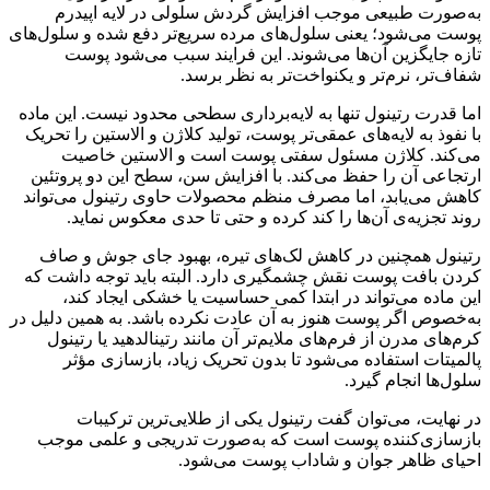
به‌صورت طبیعی موجب افزایش گردش سلولی در لایه اپیدرم
پوست می‌شود؛ یعنی سلول‌های مرده سریع‌تر دفع شده و سلول‌های
تازه جایگزین آن‌ها می‌شوند. این فرایند سبب می‌شود پوست
شفاف‌تر، نرم‌تر و یکنواخت‌تر به نظر برسد.
اما قدرت رتینول تنها به لایه‌برداری سطحی محدود نیست. این ماده
با نفوذ به لایه‌های عمقی‌تر پوست، تولید کلاژن و الاستین را تحریک
می‌کند. کلاژن مسئول سفتی پوست است و الاستین خاصیت
ارتجاعی آن را حفظ می‌کند. با افزایش سن، سطح این دو پروتئین
کاهش می‌یابد، اما مصرف منظم محصولات حاوی رتینول می‌تواند
روند تجزیه‌ی آن‌ها را کند کرده و حتی تا حدی معکوس نماید.
رتینول همچنین در کاهش لک‌های تیره، بهبود جای جوش و صاف
کردن بافت پوست نقش چشمگیری دارد. البته باید توجه داشت که
این ماده می‌تواند در ابتدا کمی حساسیت یا خشکی ایجاد کند،
به‌خصوص اگر پوست هنوز به آن عادت نکرده باشد. به همین دلیل در
کرم‌های مدرن از فرم‌های ملایم‌تر آن مانند رتینالدهید یا رتینول
پالمیتات استفاده می‌شود تا بدون تحریک زیاد، بازسازی مؤثر
سلول‌ها انجام گیرد.
در نهایت، می‌توان گفت رتینول یکی از طلایی‌ترین ترکیبات
بازسازی‌کننده پوست است که به‌صورت تدریجی و علمی موجب
احیای ظاهر جوان و شاداب پوست می‌شود.