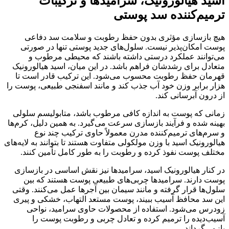
اسید هیالورونیک، سرامیدها و ترکیبات
ترمیم‌کننده سد پوستی
هیچ بازسازی مؤثری بدون حفظ رطوبت و سلامت سد دفاعی
پوست امکان‌پذیر نیست. سلول‌های جدید پوستی تنها در صورتی
می‌توانند عملکرد درستی داشته باشند که محیطی مرطوب و
متعادل برای رشدشان فراهم باشد. در این میان، اسید هیالورونیک
قهرمان حفظ رطوبت محسوب می‌شود. این ترکیب قادر است تا
هزار برابر وزن خود آب جذب کند و مانند اسفنجی طبیعی، پوست را
از درون آبرسانی کند.
زمانی که پوست به اندازه کافی مرطوب باشد، متابولیسم سلولی
بهینه شده و فرآیند بازسازی سرعت می‌گیرد. به همین دلیل، کرم‌ها
و سرم‌های ترمیم‌کننده مدرن معمولاً حاوی ترکیب چند نوع
هیالورونیک اسید با وزن مولکولی متفاوت هستند تا بتوانند به لایه‌های
مختلف پوست نفوذ کرده و رطوبت را به طور کامل تأمین کنند.
در کنار هیالورونیک اسید، سرامیدها نیز نقش اساسی در بازسازی
پوست دارند. سرامیدها چربی‌های طبیعی پوست هستند که بین
سلول‌ها قرار گرفته و مانند سیمان بین آجرها عمل می‌کنند. وقتی
این سد محافظ آسیب ببیند، پوست مستعد التهاب، خشکی و پیری
زودرس می‌شود. استفاده از محصولات حاوی سرامید، نواحی
آسیب‌دیده را ترمیم کرده و تعادل چربی و رطوبت پوست را
بازمی‌گرداند.