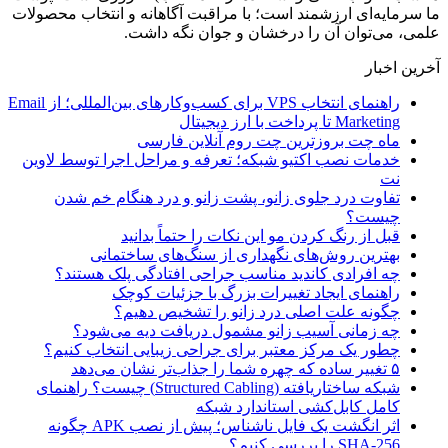
ما سرمایه‌ای ارزشمند است؛ با مراقبت آگاهانه و انتخاب محصولات
علمی، می‌توان آن را درخشان و جوان نگه داشت.
آخرین اخبار
راهنمای انتخاب VPS برای کسب‌وکارهای بین‌المللی؛ از Email
Marketing تا پرداخت با ارز دیجیتال
ماه چت بروزترین چت روم آنلاین فارسی
خدمات نصب اکتیو شبکه؛ تعرفه و مراحل اجرا توسط لاوین
نت
تفاوت درد جلوی زانو، پشت زانو و درد هنگام خم شدن
چیست؟
قبل از رنگ کردن مو این نکات را حتماً بدانید
بهترین روش‌های نگهداری از سنگ‌های ساختمانی
چه افرادی کاندید مناسب جراحی افتادگی پلک هستند؟
راهنمای ایجاد تغییرات بزرگ با جزئیات کوچک
چگونه علت اصلی درد زانو را تشخیص دهیم؟
چه زمانی آسیب زانو مشمول دریافت دیه می‌شود؟
چطور یک مرکز معتبر برای جراحی زیبایی انتخاب کنیم؟
۵ تغییر ساده که چهره شما را جذاب‌تر نشان می‌دهد
شبکه ساختاریافته (Structured Cabling) چیست؟ راهنمای
کامل کابل‌کشی استاندارد شبکه
اثر انگشت یک فایل ناشناس؛ پیش از نصب APK چگونه
SHA-256 را بررسی کنیم؟