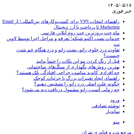
۱۴۰۵/۰۵/۱۷
خبر فوری
راهنمای انتخاب VPS برای کسب‌وکارهای بین‌المللی؛ از Email
Marketing تا پرداخت با ارز دیجیتال
ماه چت بروزترین چت روم آنلاین فارسی
خدمات نصب اکتیو شبکه؛ تعرفه و مراحل اجرا توسط لاوین
نت
تفاوت درد جلوی زانو، پشت زانو و درد هنگام خم شدن
چیست؟
قبل از رنگ کردن مو این نکات را حتماً بدانید
بهترین روش‌های نگهداری از سنگ‌های ساختمانی
چه افرادی کاندید مناسب جراحی افتادگی پلک هستند؟
راهنمای ایجاد تغییرات بزرگ با جزئیات کوچک
چگونه علت اصلی درد زانو را تشخیص دهیم؟
چه زمانی آسیب زانو مشمول دریافت دیه می‌شود؟
ورود
نوشته تصادفی
سایدبار
منو
مرجع وب و فناوری تهران