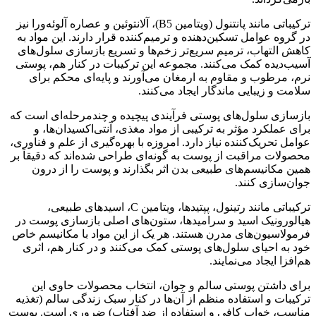
ترکیباتی مانند پانتنول (ویتامین B5)، آلانتوئین و عصاره آلوئه‌ورا نیز
در گروه عوامل تسکین‌دهنده و ترمیم‌کننده قرار دارند. این مواد به
کاهش التهاب، ترمیم سریع‌تر زخم‌ها و تسریع بازسازی سلول‌های
آسیب‌دیده کمک می‌کنند. مجموعه این ترکیبات در کنار هم، پوستی
نرم، مرطوب و مقاوم به ارمغان می‌آورند و پایه‌ای محکم برای
سلامت و زیبایی ماندگار ایجاد می‌کنند.
بازسازی سلول‌های پوستی فرآیندی پیچیده و چندمرحله‌ای است که
برای عملکرد مؤثر به ترکیبی از مواد مغذی، آنتی‌اکسیدان‌ها، و
عوامل تحریک‌کننده نیاز دارد. امروزه با بهره‌گیری از علم و فناوری،
محصولات مراقبت از پوست به گونه‌ای طراحی شده‌اند که دقیقاً بر
همین مکانیسم‌های طبیعی بدن اثر بگذارند و پوست را از درون
جوان‌سازی کنند.
ترکیباتی مانند رتینول، پپتیدها، ویتامین C، اسیدهای طبیعی،
هیالورونیک اسید و سرامیدها، ستون‌های اصلی بازسازی پوست در
فرمولاسیون‌های مدرن هستند. هر یک از این مواد با مکانیسم خاص
خود به احیای سلول‌های پوستی کمک می‌کنند و در کنار هم، اثری
هم‌افزا ایجاد می‌نمایند.
برای داشتن پوستی سالم و جوان، انتخاب محصولات حاوی این
ترکیبات و استفاده منظم از آن‌ها در کنار سبک زندگی سالم (تغذیه
مناسب، خواب کافی و استفاده از ضد آفتاب) ضروری است. پوست