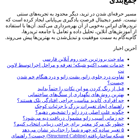
جمع‌بندی
مسیر حرفه‌ای شدن در ترید، دیگر محدود به تجربه‌های سنتی
نیست. عصر دیجیتال فرصت یادگیری بی‌پایانی ایجاد کرده است که
تریدرهای ایرانی به‌خوبی از آن بهره‌برداری می‌کنند. آن‌ها با استفاده
از آموزش‌های آنلاین، تحلیل داده و تعامل با جامعه تریدرها،
گام‌به‌گام به سمت موفقیت و تبدیل‌شدن به بهترین‌ها پیش می‌روند.
آخرین اخبار
ماه چت بروزترین چت روم آنلاین فارسی
خدمات نصب اکتیو شبکه؛ تعرفه و مراحل اجرا توسط لاوین
نت
تفاوت درد جلوی زانو، پشت زانو و درد هنگام خم شدن
چیست؟
قبل از رنگ کردن مو این نکات را حتماً بدانید
بهترین روش‌های نگهداری از سنگ‌های ساختمانی
چه افرادی کاندید مناسب جراحی افتادگی پلک هستند؟
راهنمای ایجاد تغییرات بزرگ با جزئیات کوچک
چگونه علت اصلی درد زانو را تشخیص دهیم؟
چه زمانی آسیب زانو مشمول دریافت دیه می‌شود؟
چطور یک مرکز معتبر برای جراحی زیبایی انتخاب کنیم؟
۵ تغییر ساده که چهره شما را جذاب‌تر نشان می‌دهد
شبکه ساختاریافته (Structured Cabling) چیست؟ راهنمای