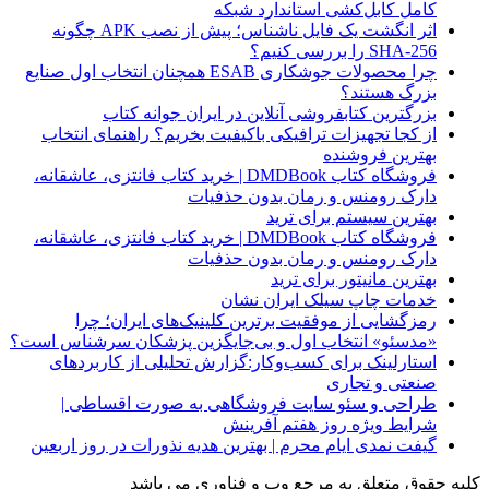
کامل کابل‌کشی استاندارد شبکه
اثر انگشت یک فایل ناشناس؛ پیش از نصب APK چگونه
SHA-256 را بررسی کنیم؟
چرا محصولات جوشکاری ESAB همچنان انتخاب اول صنایع
بزرگ هستند؟
بزرگترین کتابفروشی آنلاین در ایران جوانه کتاب
از کجا تجهیزات ترافیکی باکیفیت بخریم؟ راهنمای انتخاب
بهترین فروشنده
فروشگاه کتاب DMDBook | خرید کتاب فانتزی، عاشقانه،
دارک رومنس و رمان بدون حذفیات
بهترین سیستم برای ترید
فروشگاه کتاب DMDBook | خرید کتاب فانتزی، عاشقانه،
دارک رومنس و رمان بدون حذفیات
بهترین مانیتور برای ترید
خدمات چاپ سیلک ایران نشان
رمزگشایی از موفقیت برترین کلینیک‌های ایران؛ چرا
«مدسئو» انتخاب اول و بی‌جایگزین پزشکان سرشناس است؟
استارلینک برای کسب‌وکار:گزارش تحلیلی از کاربردهای
صنعتی و تجاری
طراحی و سئو سایت فروشگاهی به صورت اقساطی |
شرایط ویژه روز هفتم آفرینش
گیفت نمدی ایام محرم | بهترین هدیه نذورات در روز اربعین
کلیه حقوق متعلق به مرجع وب و فناوری می باشد