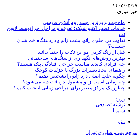
۱۴۰۵/۰۵/۱۷
خبر فوری
ماه چت بروزترین چت روم آنلاین فارسی
خدمات نصب اکتیو شبکه؛ تعرفه و مراحل اجرا توسط لاوین
نت
تفاوت درد جلوی زانو، پشت زانو و درد هنگام خم شدن
چیست؟
قبل از رنگ کردن مو این نکات را حتماً بدانید
بهترین روش‌های نگهداری از سنگ‌های ساختمانی
چه افرادی کاندید مناسب جراحی افتادگی پلک هستند؟
راهنمای ایجاد تغییرات بزرگ با جزئیات کوچک
چگونه علت اصلی درد زانو را تشخیص دهیم؟
چه زمانی آسیب زانو مشمول دریافت دیه می‌شود؟
چطور یک مرکز معتبر برای جراحی زیبایی انتخاب کنیم؟
ورود
نوشته تصادفی
سایدبار
منو
مرجع وب و فناوری تهران