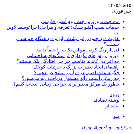
۱۴۰۵/۰۵/۱۵
خبر فوری
ماه چت بروزترین چت روم آنلاین فارسی
خدمات نصب اکتیو شبکه؛ تعرفه و مراحل اجرا توسط لاوین
نت
تفاوت درد جلوی زانو، پشت زانو و درد هنگام خم شدن
چیست؟
قبل از رنگ کردن مو این نکات را حتماً بدانید
بهترین روش‌های نگهداری از سنگ‌های ساختمانی
چه افرادی کاندید مناسب جراحی افتادگی پلک هستند؟
راهنمای ایجاد تغییرات بزرگ با جزئیات کوچک
چگونه علت اصلی درد زانو را تشخیص دهیم؟
چه زمانی آسیب زانو مشمول دریافت دیه می‌شود؟
چطور یک مرکز معتبر برای جراحی زیبایی انتخاب کنیم؟
ورود
نوشته تصادفی
سایدبار
منو
مرجع وب و فناوری تهران