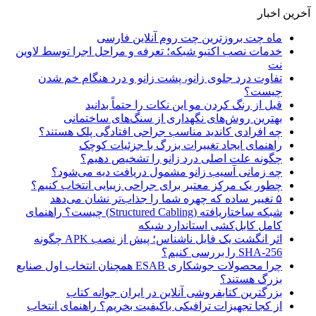
آخرین اخبار
ماه چت بروزترین چت روم آنلاین فارسی
خدمات نصب اکتیو شبکه؛ تعرفه و مراحل اجرا توسط لاوین
نت
تفاوت درد جلوی زانو، پشت زانو و درد هنگام خم شدن
چیست؟
قبل از رنگ کردن مو این نکات را حتماً بدانید
بهترین روش‌های نگهداری از سنگ‌های ساختمانی
چه افرادی کاندید مناسب جراحی افتادگی پلک هستند؟
راهنمای ایجاد تغییرات بزرگ با جزئیات کوچک
چگونه علت اصلی درد زانو را تشخیص دهیم؟
چه زمانی آسیب زانو مشمول دریافت دیه می‌شود؟
چطور یک مرکز معتبر برای جراحی زیبایی انتخاب کنیم؟
۵ تغییر ساده که چهره شما را جذاب‌تر نشان می‌دهد
شبکه ساختاریافته (Structured Cabling) چیست؟ راهنمای
کامل کابل‌کشی استاندارد شبکه
اثر انگشت یک فایل ناشناس؛ پیش از نصب APK چگونه
SHA-256 را بررسی کنیم؟
چرا محصولات جوشکاری ESAB همچنان انتخاب اول صنایع
بزرگ هستند؟
بزرگترین کتابفروشی آنلاین در ایران جوانه کتاب
از کجا تجهیزات ترافیکی باکیفیت بخریم؟ راهنمای انتخاب