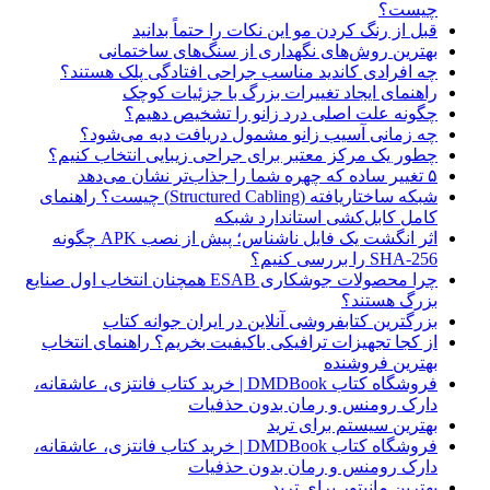
چیست؟
قبل از رنگ کردن مو این نکات را حتماً بدانید
بهترین روش‌های نگهداری از سنگ‌های ساختمانی
چه افرادی کاندید مناسب جراحی افتادگی پلک هستند؟
راهنمای ایجاد تغییرات بزرگ با جزئیات کوچک
چگونه علت اصلی درد زانو را تشخیص دهیم؟
چه زمانی آسیب زانو مشمول دریافت دیه می‌شود؟
چطور یک مرکز معتبر برای جراحی زیبایی انتخاب کنیم؟
۵ تغییر ساده که چهره شما را جذاب‌تر نشان می‌دهد
شبکه ساختاریافته (Structured Cabling) چیست؟ راهنمای
کامل کابل‌کشی استاندارد شبکه
اثر انگشت یک فایل ناشناس؛ پیش از نصب APK چگونه
SHA-256 را بررسی کنیم؟
چرا محصولات جوشکاری ESAB همچنان انتخاب اول صنایع
بزرگ هستند؟
بزرگترین کتابفروشی آنلاین در ایران جوانه کتاب
از کجا تجهیزات ترافیکی باکیفیت بخریم؟ راهنمای انتخاب
بهترین فروشنده
فروشگاه کتاب DMDBook | خرید کتاب فانتزی، عاشقانه،
دارک رومنس و رمان بدون حذفیات
بهترین سیستم برای ترید
فروشگاه کتاب DMDBook | خرید کتاب فانتزی، عاشقانه،
دارک رومنس و رمان بدون حذفیات
بهترین مانیتور برای ترید