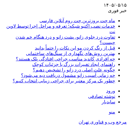
۱۴۰۵/۰۵/۱۵
خبر فوری
ماه چت بروزترین چت روم آنلاین فارسی
خدمات نصب اکتیو شبکه؛ تعرفه و مراحل اجرا توسط لاوین
نت
تفاوت درد جلوی زانو، پشت زانو و درد هنگام خم شدن
چیست؟
قبل از رنگ کردن مو این نکات را حتماً بدانید
بهترین روش‌های نگهداری از سنگ‌های ساختمانی
چه افرادی کاندید مناسب جراحی افتادگی پلک هستند؟
راهنمای ایجاد تغییرات بزرگ با جزئیات کوچک
چگونه علت اصلی درد زانو را تشخیص دهیم؟
چه زمانی آسیب زانو مشمول دریافت دیه می‌شود؟
چطور یک مرکز معتبر برای جراحی زیبایی انتخاب کنیم؟
ورود
نوشته تصادفی
سایدبار
منو
مرجع وب و فناوری تهران