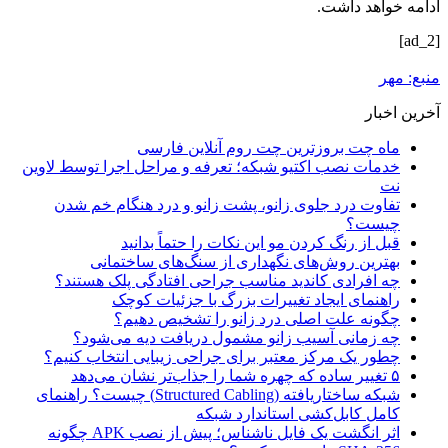
ادامه خواهد داشت.
[ad_2]
منبع: مهر
آخرین اخبار
ماه چت بروزترین چت روم آنلاین فارسی
خدمات نصب اکتیو شبکه؛ تعرفه و مراحل اجرا توسط لاوین
نت
تفاوت درد جلوی زانو، پشت زانو و درد هنگام خم شدن
چیست؟
قبل از رنگ کردن مو این نکات را حتماً بدانید
بهترین روش‌های نگهداری از سنگ‌های ساختمانی
چه افرادی کاندید مناسب جراحی افتادگی پلک هستند؟
راهنمای ایجاد تغییرات بزرگ با جزئیات کوچک
چگونه علت اصلی درد زانو را تشخیص دهیم؟
چه زمانی آسیب زانو مشمول دریافت دیه می‌شود؟
چطور یک مرکز معتبر برای جراحی زیبایی انتخاب کنیم؟
۵ تغییر ساده که چهره شما را جذاب‌تر نشان می‌دهد
شبکه ساختاریافته (Structured Cabling) چیست؟ راهنمای
کامل کابل‌کشی استاندارد شبکه
اثر انگشت یک فایل ناشناس؛ پیش از نصب APK چگونه