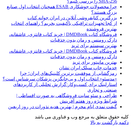
SHA-256 را بررسی کنیم؟
چرا محصولات جوشکاری ESAB همچنان انتخاب اول صنایع
بزرگ هستند؟
بزرگترین کتابفروشی آنلاین در ایران جوانه کتاب
از کجا تجهیزات ترافیکی باکیفیت بخریم؟ راهنمای انتخاب
بهترین فروشنده
فروشگاه کتاب DMDBook | خرید کتاب فانتزی، عاشقانه،
دارک رومنس و رمان بدون حذفیات
بهترین سیستم برای ترید
فروشگاه کتاب DMDBook | خرید کتاب فانتزی، عاشقانه،
دارک رومنس و رمان بدون حذفیات
بهترین مانیتور برای ترید
خدمات چاپ سیلک ایران نشان
رمزگشایی از موفقیت برترین کلینیک‌های ایران؛ چرا
«مدسئو» انتخاب اول و بی‌جایگزین پزشکان سرشناس است؟
استارلینک برای کسب‌وکار:گزارش تحلیلی از کاربردهای
صنعتی و تجاری
طراحی و سئو سایت فروشگاهی به صورت اقساطی |
شرایط ویژه روز هفتم آفرینش
گیفت نمدی ایام محرم | بهترین هدیه نذورات در روز اربعین
کلیه حقوق متعلق به مرجع وب و فناوری می باشد
دکمه بازگشت به بالا