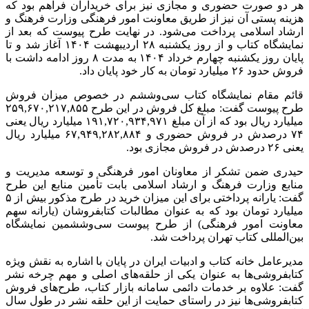
هر دو صورت حضوری و مجازی نیز برای خریداران فراهم بود که
هزینه پستی آن نیز از طریق معاونت امور فرهنگی وزارت فرهنگ و
ارشاد اسلامی پرداخت می‌شود. در نهایت طرح پیوست که بعد از
نمایشگاه کتاب و از روز یکشنبه ۲۸ اردیبهشت ۱۴۰۴ آغاز شد و تا
پایان روز یکشنبه چهارم خرداد ۱۴۰۴ به مدت ۸ روز ادامه داشت با
فروش حدود ۲۶ میلیارد تومان به کار خود پایان داد.
قائم مقام نمایشگاه کتاب
سی‌وششم
در خصوص میزان فروش
طرح پیوست گفت: مبلغ کل فروش در این طرح ۲۵۹,۶۷۰,۲۱۷,۸۵۵
میلیارد ریال بود که از آن مبلغ ۱۹۱,۷۲۰,۹۳۴,۹۷۱ میلیارد ریال یعنی
۷۴ درصدش در فروش حضوری و ۶۷,۹۴۹,۲۸۲,۸۸۴ میلیارد ریال
یعنی ۲۶ درصدش در فروش مجازی بود.
حیدری ضمن تشکر از معاونان امور فرهنگی و توسعه مدیریت و
منابع وزارت فرهنگ و ارشاد اسلامی بابت تأمین منابع این طرح
گفت: یارانه پرداختی برای این میزان خرید در طرح مذکور بیش از ۵
میلیارد تومان بود که به عنوان مطالبات کتابفروشان (یارانه سهم
معاونت امور فرهنگی) از طرح پیوست
سی‌وششمین
نمایشگاه
بین‌المللی کتاب تهران پرداخت شد.
مدیرعامل خانه کتاب و ادبیات ایران در پایان با اشاره به نقش ویژه
کتابفروشی‌ها به عنوان یکی از حلقه‌های اصلی و مهم چرخه نشر
گفت: علاوه بر خدمات دائمی سامانه بازار کتاب، طرح‌های فروش
کتابفروشی‌ها نیز در راستای حمایت از این حلقه نشر در طول سال