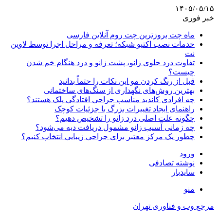
۱۴۰۵/۰۵/۱۵
خبر فوری
ماه چت بروزترین چت روم آنلاین فارسی
خدمات نصب اکتیو شبکه؛ تعرفه و مراحل اجرا توسط لاوین
نت
تفاوت درد جلوی زانو، پشت زانو و درد هنگام خم شدن
چیست؟
قبل از رنگ کردن مو این نکات را حتماً بدانید
بهترین روش‌های نگهداری از سنگ‌های ساختمانی
چه افرادی کاندید مناسب جراحی افتادگی پلک هستند؟
راهنمای ایجاد تغییرات بزرگ با جزئیات کوچک
چگونه علت اصلی درد زانو را تشخیص دهیم؟
چه زمانی آسیب زانو مشمول دریافت دیه می‌شود؟
چطور یک مرکز معتبر برای جراحی زیبایی انتخاب کنیم؟
ورود
نوشته تصادفی
سایدبار
منو
مرجع وب و فناوری تهران