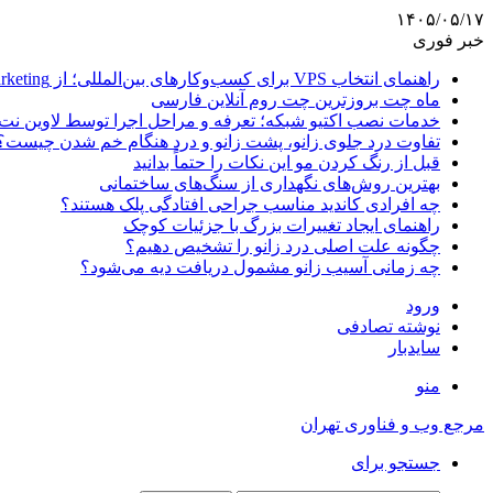
۱۴۰۵/۰۵/۱۷
خبر فوری
راهنمای انتخاب VPS برای کسب‌وکارهای بین‌المللی؛ از Email Marketing تا پرداخت با ارز دیجیتال
ماه چت بروزترین چت روم آنلاین فارسی
خدمات نصب اکتیو شبکه؛ تعرفه و مراحل اجرا توسط لاوین نت
تفاوت درد جلوی زانو، پشت زانو و درد هنگام خم شدن چیست؟
قبل از رنگ کردن مو این نکات را حتماً بدانید
بهترین روش‌های نگهداری از سنگ‌های ساختمانی
چه افرادی کاندید مناسب جراحی افتادگی پلک هستند؟
راهنمای ایجاد تغییرات بزرگ با جزئیات کوچک
چگونه علت اصلی درد زانو را تشخیص دهیم؟
چه زمانی آسیب زانو مشمول دریافت دیه می‌شود؟
ورود
نوشته تصادفی
سایدبار
منو
مرجع وب و فناوری تهران
جستجو برای