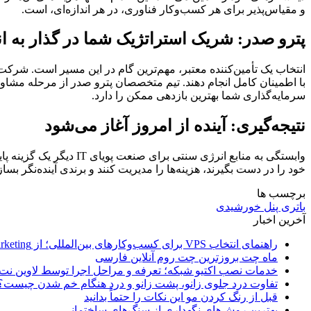
و مقیاس‌پذیر برای هر کسب‌وکار فناوری، در هر اندازه‌ای، است.
پترو صدر: شریک استراتژیک شما در گذار به ا
انتخاب یک تأمین‌کننده معتبر، مهم‌ترین گام در این مسیر است. شرک
با اطمینان کامل انجام دهند. تیم متخصصان پترو صدر از مرحله مشاو
سرمایه‌گذاری شما بهترین بازدهی ممکن را دارد.
نتیجه‌گیری: آینده از امروز آغاز می‌شود
وابستگی به منابع انرژ
خود را در دست بگیرند، هزینه‌ها را مدیریت کنند و برندی آینده‌نگر 
برچسب ها
باتری پنل خورشیدی
آخرین اخبار
راهنمای انتخاب VPS برای کسب‌وکارهای بین‌المللی؛ از Email Marketing تا پرداخت با ارز دیجیتال
ماه چت بروزترین چت روم آنلاین فارسی
خدمات نصب اکتیو شبکه؛ تعرفه و مراحل اجرا توسط لاوین نت
تفاوت درد جلوی زانو، پشت زانو و درد هنگام خم شدن چیست؟
قبل از رنگ کردن مو این نکات را حتماً بدانید
بهترین روش‌های نگهداری از سنگ‌های ساختمانی