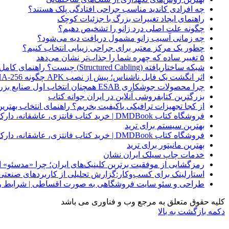
چه افرادی کاندید مناسب جراحی افتادگی پلک هستند؟
راهنمای ایجاد تغییرات بزرگ با جزئیات کوچک
چگونه علت اصلی درد زانو را تشخیص دهیم؟
چه زمانی آسیب زانو مشمول دریافت دیه می‌شود؟
چطور یک مرکز معتبر برای جراحی زیبایی انتخاب کنیم؟
۵ تغییر ساده که چهره شما را جذاب‌تر نشان می‌دهد
شبکه ساختاریافته (Structured Cabling) چیست؟ راهنمای کامل کابل‌کشی استاندارد شبکه
اثر انگشت یک فایل ناشناس؛ پیش از نصب APK چگونه SHA-256 را بررسی کنیم؟
چرا محصولات جوشکاری ESAB همچنان انتخاب اول صنایع بزرگ هستند؟
بزرگترین کتابفروشی آنلاین در ایران جوانه کتاب
از کجا تجهیزات ترافیکی باکیفیت بخریم؟ راهنمای انتخاب بهتری
فروشگاه کتاب DMDBook | خرید کتاب فانتزی، عاشقانه، دارک رومنس و رمان بدون حذفیات
بهترین سیستم برای ترید
فروشگاه کتاب DMDBook | خرید کتاب فانتزی، عاشقانه، دارک رومنس و رمان بدون حذفیات
بهترین مانیتور برای ترید
خدمات چاپ سیلک ایران نشان
رمزگشایی از موفقیت برترین کلینیک‌های ایران؛ چرا «مدسئو
استارلینک برای کسب‌وکار:گزارش تحلیلی از کاربردهای صنعتی
طراحی و سئو سایت فروشگاهی به صورت اقساطی | شرایط وی
کلیه حقوق متعلق به مرجع وب و فناوری می باشد
دکمه بازگشت به بالا