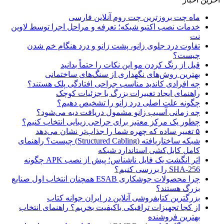
ماه چت بروزترین چت روم آنلاین فارسی
خدمات نصب اکتیو شبکه؛ تعرفه و مراحل اجرا توسط لاوین
نت
تفاوت درد جلوی زانو، پشت زانو و درد هنگام خم شدن
چیست؟
قبل از رنگ کردن مو این نکات را حتماً بدانید
بهترین روش‌های نگهداری از سنگ‌های ساختمانی
چه افرادی کاندید مناسب جراحی افتادگی پلک هستند؟
راهنمای ایجاد تغییرات بزرگ با جزئیات کوچک
چگونه علت اصلی درد زانو را تشخیص دهیم؟
چه زمانی آسیب زانو مشمول دریافت دیه می‌شود؟
چطور یک مرکز معتبر برای جراحی زیبایی انتخاب کنیم؟
۵ تغییر ساده که چهره شما را جذاب‌تر نشان می‌دهد
شبکه ساختاریافته (Structured Cabling) چیست؟ راهنمای
کامل کابل‌کشی استاندارد شبکه
اثر انگشت یک فایل ناشناس؛ پیش از نصب APK چگونه
SHA-256 را بررسی کنیم؟
چرا محصولات جوشکاری ESAB همچنان انتخاب اول صنایع
بزرگ هستند؟
بزرگترین کتابفروشی آنلاین در ایران جوانه کتاب
از کجا تجهیزات ترافیکی باکیفیت بخریم؟ راهنمای انتخاب
بهترین فروشنده