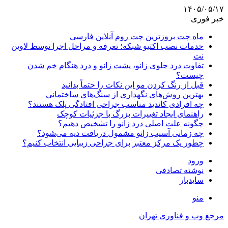
۱۴۰۵/۰۵/۱۷
خبر فوری
ماه چت بروزترین چت روم آنلاین فارسی
خدمات نصب اکتیو شبکه؛ تعرفه و مراحل اجرا توسط لاوین
نت
تفاوت درد جلوی زانو، پشت زانو و درد هنگام خم شدن
چیست؟
قبل از رنگ کردن مو این نکات را حتماً بدانید
بهترین روش‌های نگهداری از سنگ‌های ساختمانی
چه افرادی کاندید مناسب جراحی افتادگی پلک هستند؟
راهنمای ایجاد تغییرات بزرگ با جزئیات کوچک
چگونه علت اصلی درد زانو را تشخیص دهیم؟
چه زمانی آسیب زانو مشمول دریافت دیه می‌شود؟
چطور یک مرکز معتبر برای جراحی زیبایی انتخاب کنیم؟
ورود
نوشته تصادفی
سایدبار
منو
مرجع وب و فناوری تهران