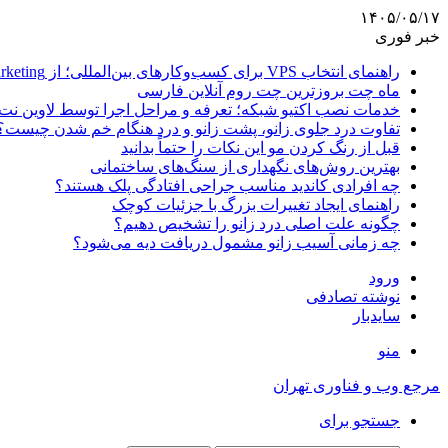
۱۴۰۵/۰۵/۱۷
خبر فوری
راهنمای انتخاب VPS برای کسب‌وکارهای بین‌المللی؛ از Email Marketing تا پرداخت با ارز دیجیتال
ماه چت بروزترین چت روم آنلاین فارسی
خدمات نصب اکتیو شبکه؛ تعرفه و مراحل اجرا توسط لاوین نت
تفاوت درد جلوی زانو، پشت زانو و درد هنگام خم شدن چیست؟
قبل از رنگ کردن مو این نکات را حتماً بدانید
بهترین روش‌های نگهداری از سنگ‌های ساختمانی
چه افرادی کاندید مناسب جراحی افتادگی پلک هستند؟
راهنمای ایجاد تغییرات بزرگ با جزئیات کوچک
چگونه علت اصلی درد زانو را تشخیص دهیم؟
چه زمانی آسیب زانو مشمول دریافت دیه می‌شود؟
ورود
نوشته تصادفی
سایدبار
منو
مرجع وب و فناوری تهران
جستجو برای