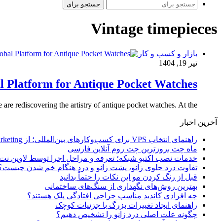
جستجو برای
Vintage timepieces
بازار و کسب و کار
تیر 19, 1404
l Platform for Antique Pocket Watches
re rediscovering the artistry of antique pocket watches. At the…
آخرین اخبار
راهنمای انتخاب VPS برای کسب‌وکارهای بین‌المللی؛ از Email Marketing تا پرداخت با ارز دیجیتال
ماه چت بروزترین چت روم آنلاین فارسی
خدمات نصب اکتیو شبکه؛ تعرفه و مراحل اجرا توسط لاوین نت
تفاوت درد جلوی زانو، پشت زانو و درد هنگام خم شدن چیست؟
قبل از رنگ کردن مو این نکات را حتماً بدانید
بهترین روش‌های نگهداری از سنگ‌های ساختمانی
چه افرادی کاندید مناسب جراحی افتادگی پلک هستند؟
راهنمای ایجاد تغییرات بزرگ با جزئیات کوچک
چگونه علت اصلی درد زانو را تشخیص دهیم؟