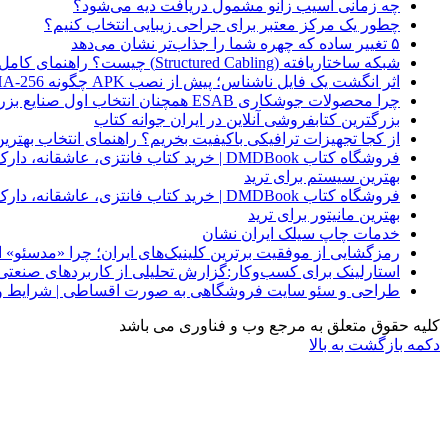
چه زمانی آسیب زانو مشمول دریافت دیه می‌شود؟
چطور یک مرکز معتبر برای جراحی زیبایی انتخاب کنیم؟
۵ تغییر ساده که چهره شما را جذاب‌تر نشان می‌دهد
شبکه ساختاریافته (Structured Cabling) چیست؟ راهنمای کامل کابل‌کشی استاندارد شبکه
اثر انگشت یک فایل ناشناس؛ پیش از نصب APK چگونه SHA-256 را بررسی کنیم؟
چرا محصولات جوشکاری ESAB همچنان انتخاب اول صنایع بزرگ هستند؟
بزرگترین کتابفروشی آنلاین در ایران جوانه کتاب
از کجا تجهیزات ترافیکی باکیفیت بخریم؟ راهنمای انتخاب بهتری
فروشگاه کتاب DMDBook | خرید کتاب فانتزی، عاشقانه، دارک رومنس و رمان بدون حذفیات
بهترین سیستم برای ترید
فروشگاه کتاب DMDBook | خرید کتاب فانتزی، عاشقانه، دارک رومنس و رمان بدون حذفیات
بهترین مانیتور برای ترید
خدمات چاپ سیلک ایران نشان
رمزگشایی از موفقیت برترین کلینیک‌های ایران؛ چرا «مدسئو
استارلینک برای کسب‌وکار:گزارش تحلیلی از کاربردهای صنعتی
طراحی و سئو سایت فروشگاهی به صورت اقساطی | شرایط وی
کلیه حقوق متعلق به مرجع وب و فناوری می باشد
دکمه بازگشت به بالا