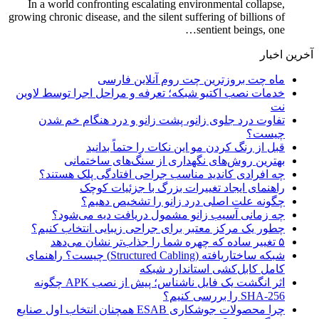
In a world confronting escalating environmental collapse,
growing chronic disease, and the silent suffering of billions of
sentient beings, one…
آخرین اخبار
ماه چت بروزترین چت روم آنلاین فارسی
خدمات نصب اکتیو شبکه؛ تعرفه و مراحل اجرا توسط لاوین
نت
تفاوت درد جلوی زانو، پشت زانو و درد هنگام خم شدن
چیست؟
قبل از رنگ کردن مو این نکات را حتماً بدانید
بهترین روش‌های نگهداری از سنگ‌های ساختمانی
چه افرادی کاندید مناسب جراحی افتادگی پلک هستند؟
راهنمای ایجاد تغییرات بزرگ با جزئیات کوچک
چگونه علت اصلی درد زانو را تشخیص دهیم؟
چه زمانی آسیب زانو مشمول دریافت دیه می‌شود؟
چطور یک مرکز معتبر برای جراحی زیبایی انتخاب کنیم؟
۵ تغییر ساده که چهره شما را جذاب‌تر نشان می‌دهد
شبکه ساختاریافته (Structured Cabling) چیست؟ راهنمای
کامل کابل‌کشی استاندارد شبکه
اثر انگشت یک فایل ناشناس؛ پیش از نصب APK چگونه
SHA-256 را بررسی کنیم؟
چرا محصولات جوشکاری ESAB همچنان انتخاب اول صنایع