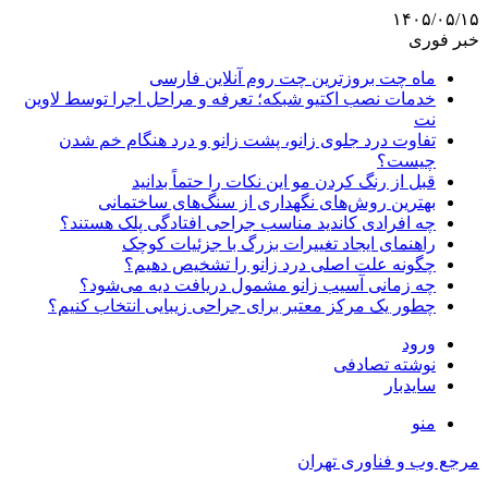
۱۴۰۵/۰۵/۱۵
خبر فوری
ماه چت بروزترین چت روم آنلاین فارسی
خدمات نصب اکتیو شبکه؛ تعرفه و مراحل اجرا توسط لاوین
نت
تفاوت درد جلوی زانو، پشت زانو و درد هنگام خم شدن
چیست؟
قبل از رنگ کردن مو این نکات را حتماً بدانید
بهترین روش‌های نگهداری از سنگ‌های ساختمانی
چه افرادی کاندید مناسب جراحی افتادگی پلک هستند؟
راهنمای ایجاد تغییرات بزرگ با جزئیات کوچک
چگونه علت اصلی درد زانو را تشخیص دهیم؟
چه زمانی آسیب زانو مشمول دریافت دیه می‌شود؟
چطور یک مرکز معتبر برای جراحی زیبایی انتخاب کنیم؟
ورود
نوشته تصادفی
سایدبار
منو
مرجع وب و فناوری تهران