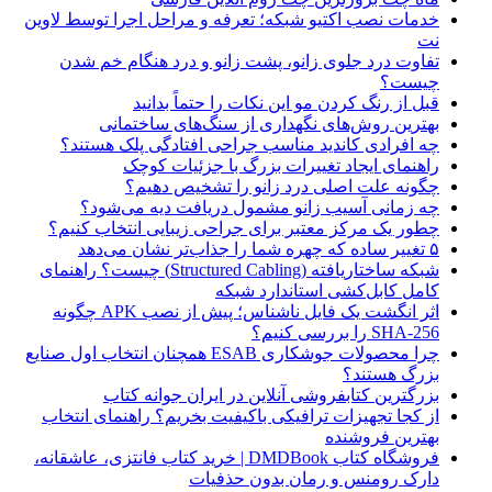
خدمات نصب اکتیو شبکه؛ تعرفه و مراحل اجرا توسط لاوین
نت
تفاوت درد جلوی زانو، پشت زانو و درد هنگام خم شدن
چیست؟
قبل از رنگ کردن مو این نکات را حتماً بدانید
بهترین روش‌های نگهداری از سنگ‌های ساختمانی
چه افرادی کاندید مناسب جراحی افتادگی پلک هستند؟
راهنمای ایجاد تغییرات بزرگ با جزئیات کوچک
چگونه علت اصلی درد زانو را تشخیص دهیم؟
چه زمانی آسیب زانو مشمول دریافت دیه می‌شود؟
چطور یک مرکز معتبر برای جراحی زیبایی انتخاب کنیم؟
۵ تغییر ساده که چهره شما را جذاب‌تر نشان می‌دهد
شبکه ساختاریافته (Structured Cabling) چیست؟ راهنمای
کامل کابل‌کشی استاندارد شبکه
اثر انگشت یک فایل ناشناس؛ پیش از نصب APK چگونه
SHA-256 را بررسی کنیم؟
چرا محصولات جوشکاری ESAB همچنان انتخاب اول صنایع
بزرگ هستند؟
بزرگترین کتابفروشی آنلاین در ایران جوانه کتاب
از کجا تجهیزات ترافیکی باکیفیت بخریم؟ راهنمای انتخاب
بهترین فروشنده
فروشگاه کتاب DMDBook | خرید کتاب فانتزی، عاشقانه،
دارک رومنس و رمان بدون حذفیات