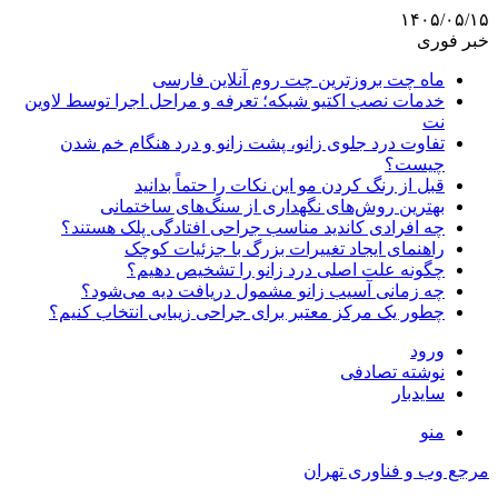
۱۴۰۵/۰۵/۱۵
خبر فوری
ماه چت بروزترین چت روم آنلاین فارسی
خدمات نصب اکتیو شبکه؛ تعرفه و مراحل اجرا توسط لاوین
نت
تفاوت درد جلوی زانو، پشت زانو و درد هنگام خم شدن
چیست؟
قبل از رنگ کردن مو این نکات را حتماً بدانید
بهترین روش‌های نگهداری از سنگ‌های ساختمانی
چه افرادی کاندید مناسب جراحی افتادگی پلک هستند؟
راهنمای ایجاد تغییرات بزرگ با جزئیات کوچک
چگونه علت اصلی درد زانو را تشخیص دهیم؟
چه زمانی آسیب زانو مشمول دریافت دیه می‌شود؟
چطور یک مرکز معتبر برای جراحی زیبایی انتخاب کنیم؟
ورود
نوشته تصادفی
سایدبار
منو
مرجع وب و فناوری تهران