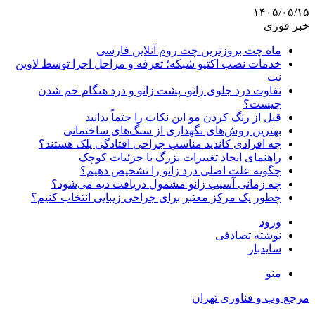
۱۴۰۵/۰۵/۱۵
خبر فوری
ماه چت بروزترین چت روم آنلاین فارسی
خدمات نصب اکتیو شبکه؛ تعرفه و مراحل اجرا توسط لاوین
نت
تفاوت درد جلوی زانو، پشت زانو و درد هنگام خم شدن
چیست؟
قبل از رنگ کردن مو این نکات را حتماً بدانید
بهترین روش‌های نگهداری از سنگ‌های ساختمانی
چه افرادی کاندید مناسب جراحی افتادگی پلک هستند؟
راهنمای ایجاد تغییرات بزرگ با جزئیات کوچک
چگونه علت اصلی درد زانو را تشخیص دهیم؟
چه زمانی آسیب زانو مشمول دریافت دیه می‌شود؟
چطور یک مرکز معتبر برای جراحی زیبایی انتخاب کنیم؟
ورود
نوشته تصادفی
سایدبار
منو
مرجع وب و فناوری تهران