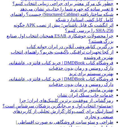
چطور یک مرکز معتبر برای جراحی زیبایی انتخاب کنیم؟
۵ تغییر ساده که چهره شما را جذاب‌تر نشان می‌دهد
شبکه ساختاریافته (Structured Cabling) چیست؟ راهنمای
کامل کابل‌کشی استاندارد شبکه
اثر انگشت یک فایل ناشناس؛ پیش از نصب APK چگونه
SHA-256 را بررسی کنیم؟
چرا محصولات جوشکاری ESAB همچنان انتخاب اول صنایع
بزرگ هستند؟
بزرگترین کتابفروشی آنلاین در ایران جوانه کتاب
از کجا تجهیزات ترافیکی باکیفیت بخریم؟ راهنمای انتخاب
بهترین فروشنده
فروشگاه کتاب DMDBook | خرید کتاب فانتزی، عاشقانه،
دارک رومنس و رمان بدون حذفیات
بهترین سیستم برای ترید
فروشگاه کتاب DMDBook | خرید کتاب فانتزی، عاشقانه،
دارک رومنس و رمان بدون حذفیات
بهترین مانیتور برای ترید
خدمات چاپ سیلک ایران نشان
رمزگشایی از موفقیت برترین کلینیک‌های ایران؛ چرا
«مدسئو» انتخاب اول و بی‌جایگزین پزشکان سرشناس است؟
استارلینک برای کسب‌وکار:گزارش تحلیلی از کاربردهای
صنعتی و تجاری
طراحی و سئو سایت فروشگاهی به صورت اقساطی |