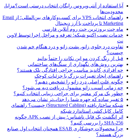
آیا استفاده از آنتی‌ویروس رایگان انتخاب درستی است؟مزایا،
محدودیت‌ها
راهنمای انتخاب VPS برای کسب‌وکارهای بین‌المللی؛ از Email
Marketing تا پرداخت با ارز دیجیتال
ماه چت بروزترین چت روم آنلاین فارسی
خدمات نصب اکتیو شبکه؛ تعرفه و مراحل اجرا توسط لاوین
نت
تفاوت درد جلوی زانو، پشت زانو و درد هنگام خم شدن
چیست؟
قبل از رنگ کردن مو این نکات را حتماً بدانید
بهترین روش‌های نگهداری از سنگ‌های ساختمانی
چه افرادی کاندید مناسب جراحی افتادگی پلک هستند؟
راهنمای ایجاد تغییرات بزرگ با جزئیات کوچک
چگونه علت اصلی درد زانو را تشخیص دهیم؟
چه زمانی آسیب زانو مشمول دریافت دیه می‌شود؟
چطور یک مرکز معتبر برای جراحی زیبایی انتخاب کنیم؟
۵ تغییر ساده که چهره شما را جذاب‌تر نشان می‌دهد
شبکه ساختاریافته (Structured Cabling) چیست؟ راهنمای
کامل کابل‌کشی استاندارد شبکه
اثر انگشت یک فایل ناشناس؛ پیش از نصب APK چگونه
SHA-256 را بررسی کنیم؟
چرا محصولات جوشکاری ESAB همچنان انتخاب اول صنایع
بزرگ هستند؟