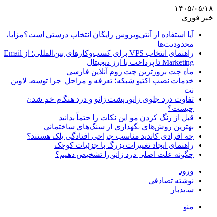
۱۴۰۵/۰۵/۱۸
خبر فوری
آیا استفاده از آنتی‌ویروس رایگان انتخاب درستی است؟مزایا،
محدودیت‌ها
راهنمای انتخاب VPS برای کسب‌وکارهای بین‌المللی؛ از Email
Marketing تا پرداخت با ارز دیجیتال
ماه چت بروزترین چت روم آنلاین فارسی
خدمات نصب اکتیو شبکه؛ تعرفه و مراحل اجرا توسط لاوین
نت
تفاوت درد جلوی زانو، پشت زانو و درد هنگام خم شدن
چیست؟
قبل از رنگ کردن مو این نکات را حتماً بدانید
بهترین روش‌های نگهداری از سنگ‌های ساختمانی
چه افرادی کاندید مناسب جراحی افتادگی پلک هستند؟
راهنمای ایجاد تغییرات بزرگ با جزئیات کوچک
چگونه علت اصلی درد زانو را تشخیص دهیم؟
ورود
نوشته تصادفی
سایدبار
منو