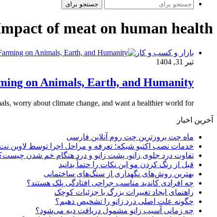
جستجو برای
Impact of meat on human health
بازار و کسب و کار
تیر 31, 1404
rming on Animals, Earth, and Humanity
ls, worry about climate change, and want a healthier world for…
آخرین اخبار
ماه چت بروزترین چت روم آنلاین فارسی
خدمات نصب اکتیو شبکه؛ تعرفه و مراحل اجرا توسط لاوین نت
تفاوت درد جلوی زانو، پشت زانو و درد هنگام خم شدن چیست؟
قبل از رنگ کردن مو این نکات را حتماً بدانید
بهترین روش‌های نگهداری از سنگ‌های ساختمانی
چه افرادی کاندید مناسب جراحی افتادگی پلک هستند؟
راهنمای ایجاد تغییرات بزرگ با جزئیات کوچک
چگونه علت اصلی درد زانو را تشخیص دهیم؟
چه زمانی آسیب زانو مشمول دریافت دیه می‌شود؟