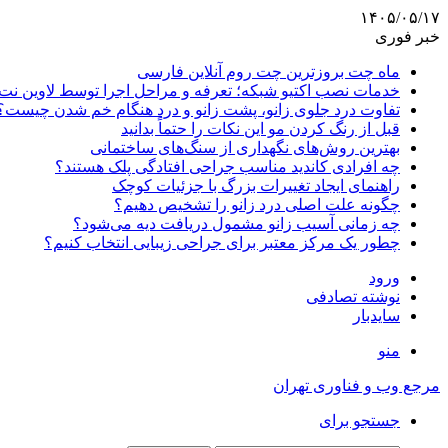
۱۴۰۵/۰۵/۱۷
خبر فوری
ماه چت بروزترین چت روم آنلاین فارسی
خدمات نصب اکتیو شبکه؛ تعرفه و مراحل اجرا توسط لاوین نت
تفاوت درد جلوی زانو، پشت زانو و درد هنگام خم شدن چیست؟
قبل از رنگ کردن مو این نکات را حتماً بدانید
بهترین روش‌های نگهداری از سنگ‌های ساختمانی
چه افرادی کاندید مناسب جراحی افتادگی پلک هستند؟
راهنمای ایجاد تغییرات بزرگ با جزئیات کوچک
چگونه علت اصلی درد زانو را تشخیص دهیم؟
چه زمانی آسیب زانو مشمول دریافت دیه می‌شود؟
چطور یک مرکز معتبر برای جراحی زیبایی انتخاب کنیم؟
ورود
نوشته تصادفی
سایدبار
منو
مرجع وب و فناوری تهران
جستجو برای