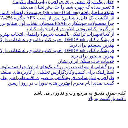
چطور یک مرکز معتبر برای جراحی زیبایی انتخاب کنیم؟
۵ تغییر ساده که چهره شما را جذاب‌تر نشان می‌دهد
شبکه ساختاریافته (Structured Cabling) چیست؟ راهنمای کامل کابل‌کشی استاندارد شبکه
اثر انگشت یک فایل ناشناس؛ پیش از نصب APK چگونه SHA-256 را بررسی کنیم؟
چرا محصولات جوشکاری ESAB همچنان انتخاب اول صنایع بزرگ هستند؟
بزرگترین کتابفروشی آنلاین در ایران جوانه کتاب
از کجا تجهیزات ترافیکی باکیفیت بخریم؟ راهنمای انتخاب بهتری
فروشگاه کتاب DMDBook | خرید کتاب فانتزی، عاشقانه، دارک رومنس و رمان بدون حذفیات
بهترین سیستم برای ترید
فروشگاه کتاب DMDBook | خرید کتاب فانتزی، عاشقانه، دارک رومنس و رمان بدون حذفیات
بهترین مانیتور برای ترید
خدمات چاپ سیلک ایران نشان
رمزگشایی از موفقیت برترین کلینیک‌های ایران؛ چرا «مدسئو
استارلینک برای کسب‌وکار:گزارش تحلیلی از کاربردهای صنعتی
طراحی و سئو سایت فروشگاهی به صورت اقساطی | شرایط وی
گیفت نمدی ایام محرم | بهترین هدیه نذورات در روز اربعین
کلیه حقوق متعلق به مرجع وب و فناوری می باشد
دکمه بازگشت به بالا