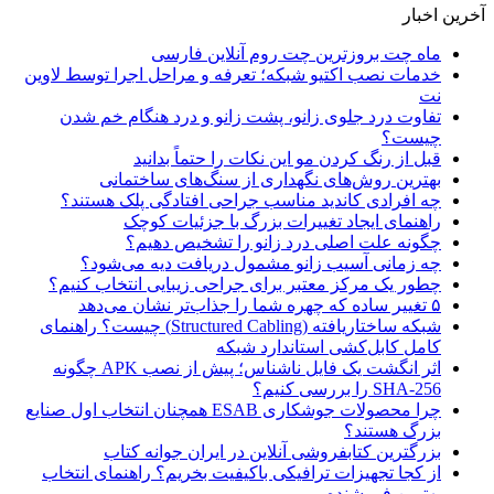
آخرین اخبار
ماه چت بروزترین چت روم آنلاین فارسی
خدمات نصب اکتیو شبکه؛ تعرفه و مراحل اجرا توسط لاوین
نت
تفاوت درد جلوی زانو، پشت زانو و درد هنگام خم شدن
چیست؟
قبل از رنگ کردن مو این نکات را حتماً بدانید
بهترین روش‌های نگهداری از سنگ‌های ساختمانی
چه افرادی کاندید مناسب جراحی افتادگی پلک هستند؟
راهنمای ایجاد تغییرات بزرگ با جزئیات کوچک
چگونه علت اصلی درد زانو را تشخیص دهیم؟
چه زمانی آسیب زانو مشمول دریافت دیه می‌شود؟
چطور یک مرکز معتبر برای جراحی زیبایی انتخاب کنیم؟
۵ تغییر ساده که چهره شما را جذاب‌تر نشان می‌دهد
شبکه ساختاریافته (Structured Cabling) چیست؟ راهنمای
کامل کابل‌کشی استاندارد شبکه
اثر انگشت یک فایل ناشناس؛ پیش از نصب APK چگونه
SHA-256 را بررسی کنیم؟
چرا محصولات جوشکاری ESAB همچنان انتخاب اول صنایع
بزرگ هستند؟
بزرگترین کتابفروشی آنلاین در ایران جوانه کتاب
از کجا تجهیزات ترافیکی باکیفیت بخریم؟ راهنمای انتخاب
بهترین فروشنده