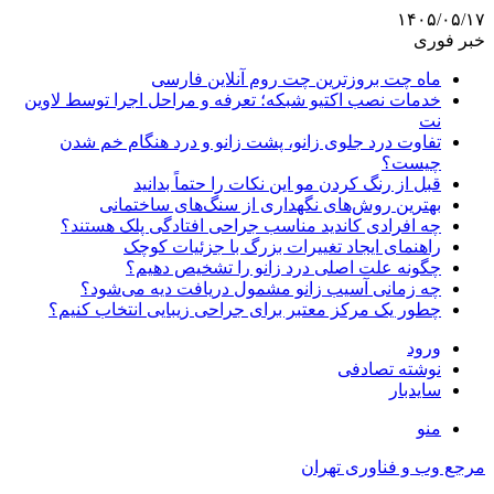
۱۴۰۵/۰۵/۱۷
خبر فوری
ماه چت بروزترین چت روم آنلاین فارسی
خدمات نصب اکتیو شبکه؛ تعرفه و مراحل اجرا توسط لاوین
نت
تفاوت درد جلوی زانو، پشت زانو و درد هنگام خم شدن
چیست؟
قبل از رنگ کردن مو این نکات را حتماً بدانید
بهترین روش‌های نگهداری از سنگ‌های ساختمانی
چه افرادی کاندید مناسب جراحی افتادگی پلک هستند؟
راهنمای ایجاد تغییرات بزرگ با جزئیات کوچک
چگونه علت اصلی درد زانو را تشخیص دهیم؟
چه زمانی آسیب زانو مشمول دریافت دیه می‌شود؟
چطور یک مرکز معتبر برای جراحی زیبایی انتخاب کنیم؟
ورود
نوشته تصادفی
سایدبار
منو
مرجع وب و فناوری تهران