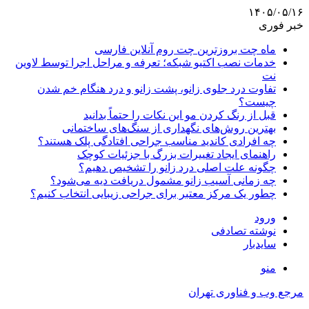
۱۴۰۵/۰۵/۱۶
خبر فوری
ماه چت بروزترین چت روم آنلاین فارسی
خدمات نصب اکتیو شبکه؛ تعرفه و مراحل اجرا توسط لاوین
نت
تفاوت درد جلوی زانو، پشت زانو و درد هنگام خم شدن
چیست؟
قبل از رنگ کردن مو این نکات را حتماً بدانید
بهترین روش‌های نگهداری از سنگ‌های ساختمانی
چه افرادی کاندید مناسب جراحی افتادگی پلک هستند؟
راهنمای ایجاد تغییرات بزرگ با جزئیات کوچک
چگونه علت اصلی درد زانو را تشخیص دهیم؟
چه زمانی آسیب زانو مشمول دریافت دیه می‌شود؟
چطور یک مرکز معتبر برای جراحی زیبایی انتخاب کنیم؟
ورود
نوشته تصادفی
سایدبار
منو
مرجع وب و فناوری تهران