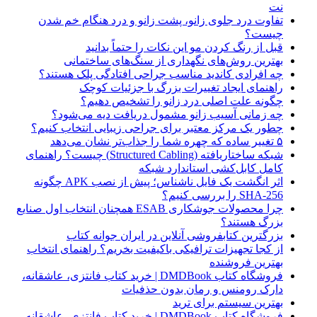
نت
تفاوت درد جلوی زانو، پشت زانو و درد هنگام خم شدن
چیست؟
قبل از رنگ کردن مو این نکات را حتماً بدانید
بهترین روش‌های نگهداری از سنگ‌های ساختمانی
چه افرادی کاندید مناسب جراحی افتادگی پلک هستند؟
راهنمای ایجاد تغییرات بزرگ با جزئیات کوچک
چگونه علت اصلی درد زانو را تشخیص دهیم؟
چه زمانی آسیب زانو مشمول دریافت دیه می‌شود؟
چطور یک مرکز معتبر برای جراحی زیبایی انتخاب کنیم؟
۵ تغییر ساده که چهره شما را جذاب‌تر نشان می‌دهد
شبکه ساختاریافته (Structured Cabling) چیست؟ راهنمای
کامل کابل‌کشی استاندارد شبکه
اثر انگشت یک فایل ناشناس؛ پیش از نصب APK چگونه
SHA-256 را بررسی کنیم؟
چرا محصولات جوشکاری ESAB همچنان انتخاب اول صنایع
بزرگ هستند؟
بزرگترین کتابفروشی آنلاین در ایران جوانه کتاب
از کجا تجهیزات ترافیکی باکیفیت بخریم؟ راهنمای انتخاب
بهترین فروشنده
فروشگاه کتاب DMDBook | خرید کتاب فانتزی، عاشقانه،
دارک رومنس و رمان بدون حذفیات
بهترین سیستم برای ترید
فروشگاه کتاب DMDBook | خرید کتاب فانتزی، عاشقانه،