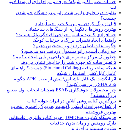
خدمات نصب اکتیو شبکه؛ تعرفه و مراحل اجرا توسط لاوین
نت
تفاوت درد جلوی زانو، پشت زانو و درد هنگام خم شدن
چیست؟
قبل از رنگ کردن مو این نکات را حتماً بدانید
بهترین روش‌های نگهداری از سنگ‌های ساختمانی
چه افرادی کاندید مناسب جراحی افتادگی پلک هستند؟
راهنمای ایجاد تغییرات بزرگ با جزئیات کوچک
چگونه علت اصلی درد زانو را تشخیص دهیم؟
چه زمانی آسیب زانو مشمول دریافت دیه می‌شود؟
چطور یک مرکز معتبر برای جراحی زیبایی انتخاب کنیم؟
۵ تغییر ساده که چهره شما را جذاب‌تر نشان می‌دهد
شبکه ساختاریافته (Structured Cabling) چیست؟ راهنمای
کامل کابل‌کشی استاندارد شبکه
اثر انگشت یک فایل ناشناس؛ پیش از نصب APK چگونه
SHA-256 را بررسی کنیم؟
چرا محصولات جوشکاری ESAB همچنان انتخاب اول صنایع
بزرگ هستند؟
بزرگترین کتابفروشی آنلاین در ایران جوانه کتاب
از کجا تجهیزات ترافیکی باکیفیت بخریم؟ راهنمای انتخاب
بهترین فروشنده
فروشگاه کتاب DMDBook | خرید کتاب فانتزی، عاشقانه،
دارک رومنس و رمان بدون حذفیات
بهترین سیستم برای ترید