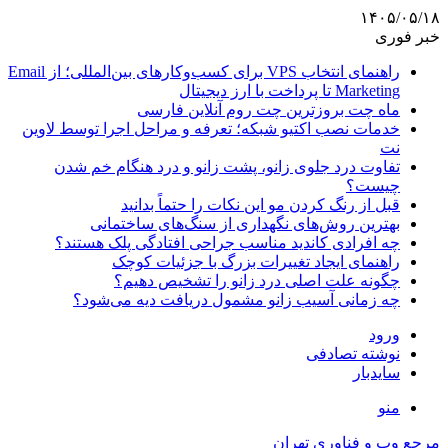
۱۴۰۵/۰۵/۱۸
خبر فوری
راهنمای انتخاب VPS برای کسب‌وکارهای بین‌المللی؛ از Email
Marketing تا پرداخت با ارز دیجیتال
ماه چت بروزترین چت روم آنلاین فارسی
خدمات نصب اکتیو شبکه؛ تعرفه و مراحل اجرا توسط لاوین
نت
تفاوت درد جلوی زانو، پشت زانو و درد هنگام خم شدن
چیست؟
قبل از رنگ کردن مو این نکات را حتماً بدانید
بهترین روش‌های نگهداری از سنگ‌های ساختمانی
چه افرادی کاندید مناسب جراحی افتادگی پلک هستند؟
راهنمای ایجاد تغییرات بزرگ با جزئیات کوچک
چگونه علت اصلی درد زانو را تشخیص دهیم؟
چه زمانی آسیب زانو مشمول دریافت دیه می‌شود؟
ورود
نوشته تصادفی
سایدبار
منو
مرجع وب و فناوری تهران