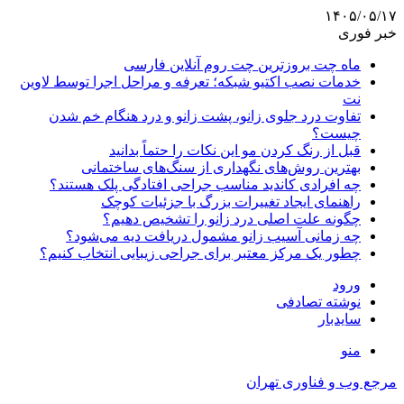
۱۴۰۵/۰۵/۱۷
خبر فوری
ماه چت بروزترین چت روم آنلاین فارسی
خدمات نصب اکتیو شبکه؛ تعرفه و مراحل اجرا توسط لاوین
نت
تفاوت درد جلوی زانو، پشت زانو و درد هنگام خم شدن
چیست؟
قبل از رنگ کردن مو این نکات را حتماً بدانید
بهترین روش‌های نگهداری از سنگ‌های ساختمانی
چه افرادی کاندید مناسب جراحی افتادگی پلک هستند؟
راهنمای ایجاد تغییرات بزرگ با جزئیات کوچک
چگونه علت اصلی درد زانو را تشخیص دهیم؟
چه زمانی آسیب زانو مشمول دریافت دیه می‌شود؟
چطور یک مرکز معتبر برای جراحی زیبایی انتخاب کنیم؟
ورود
نوشته تصادفی
سایدبار
منو
مرجع وب و فناوری تهران