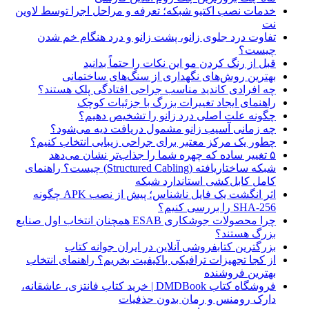
خدمات نصب اکتیو شبکه؛ تعرفه و مراحل اجرا توسط لاوین
نت
تفاوت درد جلوی زانو، پشت زانو و درد هنگام خم شدن
چیست؟
قبل از رنگ کردن مو این نکات را حتماً بدانید
بهترین روش‌های نگهداری از سنگ‌های ساختمانی
چه افرادی کاندید مناسب جراحی افتادگی پلک هستند؟
راهنمای ایجاد تغییرات بزرگ با جزئیات کوچک
چگونه علت اصلی درد زانو را تشخیص دهیم؟
چه زمانی آسیب زانو مشمول دریافت دیه می‌شود؟
چطور یک مرکز معتبر برای جراحی زیبایی انتخاب کنیم؟
۵ تغییر ساده که چهره شما را جذاب‌تر نشان می‌دهد
شبکه ساختاریافته (Structured Cabling) چیست؟ راهنمای
کامل کابل‌کشی استاندارد شبکه
اثر انگشت یک فایل ناشناس؛ پیش از نصب APK چگونه
SHA-256 را بررسی کنیم؟
چرا محصولات جوشکاری ESAB همچنان انتخاب اول صنایع
بزرگ هستند؟
بزرگترین کتابفروشی آنلاین در ایران جوانه کتاب
از کجا تجهیزات ترافیکی باکیفیت بخریم؟ راهنمای انتخاب
بهترین فروشنده
فروشگاه کتاب DMDBook | خرید کتاب فانتزی، عاشقانه،
دارک رومنس و رمان بدون حذفیات