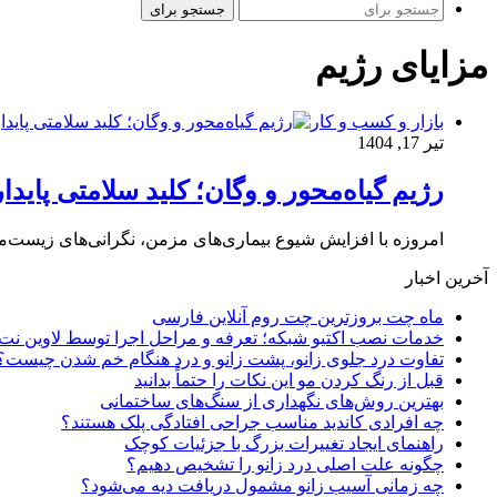
جستجو برای
مزایای رژیم
بازار و کسب و کار
تیر 17, 1404
رژیم گیاه‌محور و وگان؛ کلید سلامتی پایدا
امروزه با افزایش شیوع بیماری‌های مزمن، نگرانی‌های زیست‌م
آخرین اخبار
ماه چت بروزترین چت روم آنلاین فارسی
خدمات نصب اکتیو شبکه؛ تعرفه و مراحل اجرا توسط لاوین نت
تفاوت درد جلوی زانو، پشت زانو و درد هنگام خم شدن چیست؟
قبل از رنگ کردن مو این نکات را حتماً بدانید
بهترین روش‌های نگهداری از سنگ‌های ساختمانی
چه افرادی کاندید مناسب جراحی افتادگی پلک هستند؟
راهنمای ایجاد تغییرات بزرگ با جزئیات کوچک
چگونه علت اصلی درد زانو را تشخیص دهیم؟
چه زمانی آسیب زانو مشمول دریافت دیه می‌شود؟