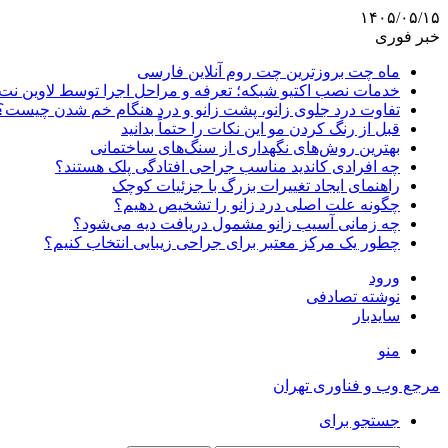
۱۴۰۵/۰۵/۱۵
خبر فوری
ماه چت بروزترین چت روم آنلاین فارسی
خدمات نصب اکتیو شبکه؛ تعرفه و مراحل اجرا توسط لاوین نت
تفاوت درد جلوی زانو، پشت زانو و درد هنگام خم شدن چیست؟
قبل از رنگ کردن مو این نکات را حتماً بدانید
بهترین روش‌های نگهداری از سنگ‌های ساختمانی
چه افرادی کاندید مناسب جراحی افتادگی پلک هستند؟
راهنمای ایجاد تغییرات بزرگ با جزئیات کوچک
چگونه علت اصلی درد زانو را تشخیص دهیم؟
چه زمانی آسیب زانو مشمول دریافت دیه می‌شود؟
چطور یک مرکز معتبر برای جراحی زیبایی انتخاب کنیم؟
ورود
نوشته تصادفی
سایدبار
منو
مرجع وب و فناوری تهران
جستجو برای