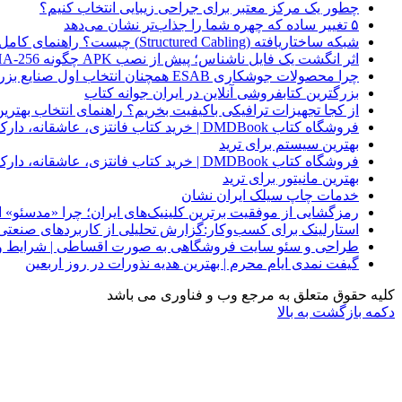
چطور یک مرکز معتبر برای جراحی زیبایی انتخاب کنیم؟
۵ تغییر ساده که چهره شما را جذاب‌تر نشان می‌دهد
شبکه ساختاریافته (Structured Cabling) چیست؟ راهنمای کامل کابل‌کشی استاندارد شبکه
اثر انگشت یک فایل ناشناس؛ پیش از نصب APK چگونه SHA-256 را بررسی کنیم؟
چرا محصولات جوشکاری ESAB همچنان انتخاب اول صنایع بزرگ هستند؟
بزرگترین کتابفروشی آنلاین در ایران جوانه کتاب
از کجا تجهیزات ترافیکی باکیفیت بخریم؟ راهنمای انتخاب بهتری
فروشگاه کتاب DMDBook | خرید کتاب فانتزی، عاشقانه، دارک رومنس و رمان بدون حذفیات
بهترین سیستم برای ترید
فروشگاه کتاب DMDBook | خرید کتاب فانتزی، عاشقانه، دارک رومنس و رمان بدون حذفیات
بهترین مانیتور برای ترید
خدمات چاپ سیلک ایران نشان
رمزگشایی از موفقیت برترین کلینیک‌های ایران؛ چرا «مدسئو
استارلینک برای کسب‌وکار:گزارش تحلیلی از کاربردهای صنعتی
طراحی و سئو سایت فروشگاهی به صورت اقساطی | شرایط وی
گیفت نمدی ایام محرم | بهترین هدیه نذورات در روز اربعین
کلیه حقوق متعلق به مرجع وب و فناوری می باشد
دکمه بازگشت به بالا