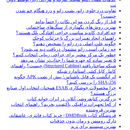
نت
تفاوت درد جلوی زانو، پشت زانو و درد هنگام خم شدن
چیست؟
قبل از رنگ کردن مو این نکات را حتماً بدانید
بهترین روش‌های نگهداری از سنگ‌های ساختمانی
چه افرادی کاندید مناسب جراحی افتادگی پلک هستند؟
راهنمای ایجاد تغییرات بزرگ با جزئیات کوچک
چگونه علت اصلی درد زانو را تشخیص دهیم؟
چه زمانی آسیب زانو مشمول دریافت دیه می‌شود؟
چطور یک مرکز معتبر برای جراحی زیبایی انتخاب کنیم؟
۵ تغییر ساده که چهره شما را جذاب‌تر نشان می‌دهد
شبکه ساختاریافته (Structured Cabling) چیست؟ راهنمای
کامل کابل‌کشی استاندارد شبکه
اثر انگشت یک فایل ناشناس؛ پیش از نصب APK چگونه
SHA-256 را بررسی کنیم؟
چرا محصولات جوشکاری ESAB همچنان انتخاب اول صنایع
بزرگ هستند؟
بزرگترین کتابفروشی آنلاین در ایران جوانه کتاب
از کجا تجهیزات ترافیکی باکیفیت بخریم؟ راهنمای انتخاب
بهترین فروشنده
فروشگاه کتاب DMDBook | خرید کتاب فانتزی، عاشقانه،
دارک رومنس و رمان بدون حذفیات
بهترین سیستم برای ترید