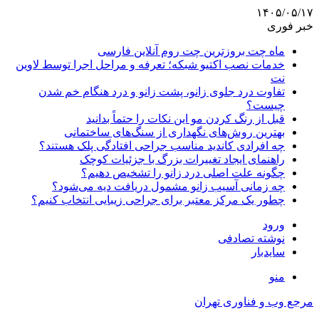
۱۴۰۵/۰۵/۱۷
خبر فوری
ماه چت بروزترین چت روم آنلاین فارسی
خدمات نصب اکتیو شبکه؛ تعرفه و مراحل اجرا توسط لاوین
نت
تفاوت درد جلوی زانو، پشت زانو و درد هنگام خم شدن
چیست؟
قبل از رنگ کردن مو این نکات را حتماً بدانید
بهترین روش‌های نگهداری از سنگ‌های ساختمانی
چه افرادی کاندید مناسب جراحی افتادگی پلک هستند؟
راهنمای ایجاد تغییرات بزرگ با جزئیات کوچک
چگونه علت اصلی درد زانو را تشخیص دهیم؟
چه زمانی آسیب زانو مشمول دریافت دیه می‌شود؟
چطور یک مرکز معتبر برای جراحی زیبایی انتخاب کنیم؟
ورود
نوشته تصادفی
سایدبار
منو
مرجع وب و فناوری تهران