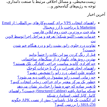
زیست‌محیطی، و مسائل اخلاقی مرتبط با صنعت دامداری،
توجه به رژیم‌های گیاه‌محور و…
آخرین اخبار
راهنمای انتخاب VPS برای کسب‌وکارهای بین‌المللی؛ از Email
Marketing تا پرداخت با ارز دیجیتال
ماه چت بروزترین چت روم آنلاین فارسی
خدمات نصب اکتیو شبکه؛ تعرفه و مراحل اجرا توسط لاوین
نت
تفاوت درد جلوی زانو، پشت زانو و درد هنگام خم شدن
چیست؟
قبل از رنگ کردن مو این نکات را حتماً بدانید
بهترین روش‌های نگهداری از سنگ‌های ساختمانی
چه افرادی کاندید مناسب جراحی افتادگی پلک هستند؟
راهنمای ایجاد تغییرات بزرگ با جزئیات کوچک
چگونه علت اصلی درد زانو را تشخیص دهیم؟
چه زمانی آسیب زانو مشمول دریافت دیه می‌شود؟
چطور یک مرکز معتبر برای جراحی زیبایی انتخاب کنیم؟
۵ تغییر ساده که چهره شما را جذاب‌تر نشان می‌دهد
شبکه ساختاریافته (Structured Cabling) چیست؟ راهنمای
کامل کابل‌کشی استاندارد شبکه
اثر انگشت یک فایل ناشناس؛ پیش از نصب APK چگونه
SHA-256 را بررسی کنیم؟