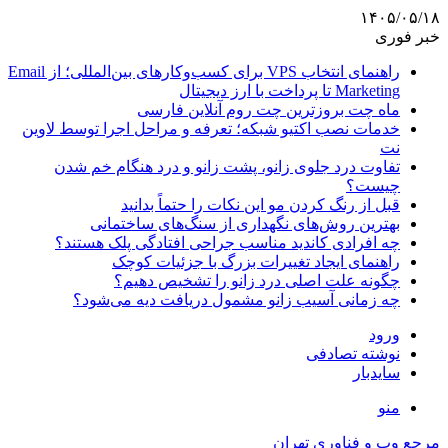
۱۴۰۵/۰۵/۱۸
خبر فوری
راهنمای انتخاب VPS برای کسب‌وکارهای بین‌المللی؛ از Email
Marketing تا پرداخت با ارز دیجیتال
ماه چت بروزترین چت روم آنلاین فارسی
خدمات نصب اکتیو شبکه؛ تعرفه و مراحل اجرا توسط لاوین
نت
تفاوت درد جلوی زانو، پشت زانو و درد هنگام خم شدن
چیست؟
قبل از رنگ کردن مو این نکات را حتماً بدانید
بهترین روش‌های نگهداری از سنگ‌های ساختمانی
چه افرادی کاندید مناسب جراحی افتادگی پلک هستند؟
راهنمای ایجاد تغییرات بزرگ با جزئیات کوچک
چگونه علت اصلی درد زانو را تشخیص دهیم؟
چه زمانی آسیب زانو مشمول دریافت دیه می‌شود؟
ورود
نوشته تصادفی
سایدبار
منو
مرجع وب و فناوری تهران