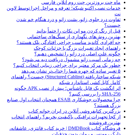
ماه چت بروزترین چت روم آنلاین فارسی
خدمات نصب اکتیو شبکه؛ تعرفه و مراحل اجرا توسط لاوین
نت
تفاوت درد جلوی زانو، پشت زانو و درد هنگام خم شدن
چیست؟
قبل از رنگ کردن مو این نکات را حتماً بدانید
بهترین روش‌های نگهداری از سنگ‌های ساختمانی
چه افرادی کاندید مناسب جراحی افتادگی پلک هستند؟
راهنمای ایجاد تغییرات بزرگ با جزئیات کوچک
چگونه علت اصلی درد زانو را تشخیص دهیم؟
چه زمانی آسیب زانو مشمول دریافت دیه می‌شود؟
چطور یک مرکز معتبر برای جراحی زیبایی انتخاب کنیم؟
۵ تغییر ساده که چهره شما را جذاب‌تر نشان می‌دهد
شبکه ساختاریافته (Structured Cabling) چیست؟ راهنمای
کامل کابل‌کشی استاندارد شبکه
اثر انگشت یک فایل ناشناس؛ پیش از نصب APK چگونه
SHA-256 را بررسی کنیم؟
چرا محصولات جوشکاری ESAB همچنان انتخاب اول صنایع
بزرگ هستند؟
بزرگترین کتابفروشی آنلاین در ایران جوانه کتاب
از کجا تجهیزات ترافیکی باکیفیت بخریم؟ راهنمای انتخاب
بهترین فروشنده
فروشگاه کتاب DMDBook | خرید کتاب فانتزی، عاشقانه،
دارک رومنس و رمان بدون حذفیات