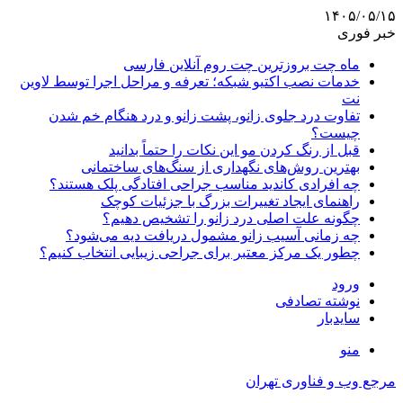
۱۴۰۵/۰۵/۱۵
خبر فوری
ماه چت بروزترین چت روم آنلاین فارسی
خدمات نصب اکتیو شبکه؛ تعرفه و مراحل اجرا توسط لاوین
نت
تفاوت درد جلوی زانو، پشت زانو و درد هنگام خم شدن
چیست؟
قبل از رنگ کردن مو این نکات را حتماً بدانید
بهترین روش‌های نگهداری از سنگ‌های ساختمانی
چه افرادی کاندید مناسب جراحی افتادگی پلک هستند؟
راهنمای ایجاد تغییرات بزرگ با جزئیات کوچک
چگونه علت اصلی درد زانو را تشخیص دهیم؟
چه زمانی آسیب زانو مشمول دریافت دیه می‌شود؟
چطور یک مرکز معتبر برای جراحی زیبایی انتخاب کنیم؟
ورود
نوشته تصادفی
سایدبار
منو
مرجع وب و فناوری تهران