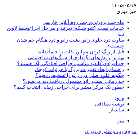
۱۴۰۵/۰۵/۱۷
خبر فوری
ماه چت بروزترین چت روم آنلاین فارسی
خدمات نصب اکتیو شبکه؛ تعرفه و مراحل اجرا توسط لاوین
نت
تفاوت درد جلوی زانو، پشت زانو و درد هنگام خم شدن
چیست؟
قبل از رنگ کردن مو این نکات را حتماً بدانید
بهترین روش‌های نگهداری از سنگ‌های ساختمانی
چه افرادی کاندید مناسب جراحی افتادگی پلک هستند؟
راهنمای ایجاد تغییرات بزرگ با جزئیات کوچک
چگونه علت اصلی درد زانو را تشخیص دهیم؟
چه زمانی آسیب زانو مشمول دریافت دیه می‌شود؟
چطور یک مرکز معتبر برای جراحی زیبایی انتخاب کنیم؟
ورود
نوشته تصادفی
سایدبار
منو
مرجع وب و فناوری تهران