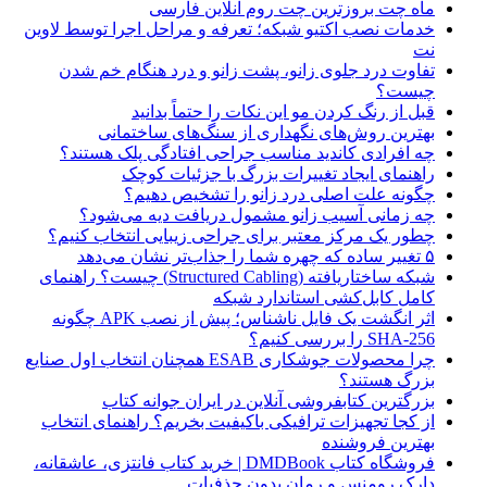
ماه چت بروزترین چت روم آنلاین فارسی
خدمات نصب اکتیو شبکه؛ تعرفه و مراحل اجرا توسط لاوین
نت
تفاوت درد جلوی زانو، پشت زانو و درد هنگام خم شدن
چیست؟
قبل از رنگ کردن مو این نکات را حتماً بدانید
بهترین روش‌های نگهداری از سنگ‌های ساختمانی
چه افرادی کاندید مناسب جراحی افتادگی پلک هستند؟
راهنمای ایجاد تغییرات بزرگ با جزئیات کوچک
چگونه علت اصلی درد زانو را تشخیص دهیم؟
چه زمانی آسیب زانو مشمول دریافت دیه می‌شود؟
چطور یک مرکز معتبر برای جراحی زیبایی انتخاب کنیم؟
۵ تغییر ساده که چهره شما را جذاب‌تر نشان می‌دهد
شبکه ساختاریافته (Structured Cabling) چیست؟ راهنمای
کامل کابل‌کشی استاندارد شبکه
اثر انگشت یک فایل ناشناس؛ پیش از نصب APK چگونه
SHA-256 را بررسی کنیم؟
چرا محصولات جوشکاری ESAB همچنان انتخاب اول صنایع
بزرگ هستند؟
بزرگترین کتابفروشی آنلاین در ایران جوانه کتاب
از کجا تجهیزات ترافیکی باکیفیت بخریم؟ راهنمای انتخاب
بهترین فروشنده
فروشگاه کتاب DMDBook | خرید کتاب فانتزی، عاشقانه،
دارک رومنس و رمان بدون حذفیات