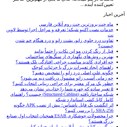
تعیین‌کننده آینده…
آخرین اخبار
ماه چت بروزترین چت روم آنلاین فارسی
خدمات نصب اکتیو شبکه؛ تعرفه و مراحل اجرا توسط لاوین
نت
تفاوت درد جلوی زانو، پشت زانو و درد هنگام خم شدن
چیست؟
قبل از رنگ کردن مو این نکات را حتماً بدانید
بهترین روش‌های نگهداری از سنگ‌های ساختمانی
چه افرادی کاندید مناسب جراحی افتادگی پلک هستند؟
راهنمای ایجاد تغییرات بزرگ با جزئیات کوچک
چگونه علت اصلی درد زانو را تشخیص دهیم؟
چه زمانی آسیب زانو مشمول دریافت دیه می‌شود؟
چطور یک مرکز معتبر برای جراحی زیبایی انتخاب کنیم؟
۵ تغییر ساده که چهره شما را جذاب‌تر نشان می‌دهد
شبکه ساختاریافته (Structured Cabling) چیست؟ راهنمای
کامل کابل‌کشی استاندارد شبکه
اثر انگشت یک فایل ناشناس؛ پیش از نصب APK چگونه
SHA-256 را بررسی کنیم؟
چرا محصولات جوشکاری ESAB همچنان انتخاب اول صنایع
بزرگ هستند؟
بزرگترین کتابفروشی آنلاین در ایران جوانه کتاب