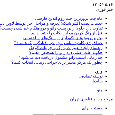
۱۴۰۵/۰۵/۱۶
خبر فوری
ماه چت بروزترین چت روم آنلاین فارسی
خدمات نصب اکتیو شبکه؛ تعرفه و مراحل اجرا توسط لاوین نت
تفاوت درد جلوی زانو، پشت زانو و درد هنگام خم شدن چیست؟
قبل از رنگ کردن مو این نکات را حتماً بدانید
بهترین روش‌های نگهداری از سنگ‌های ساختمانی
چه افرادی کاندید مناسب جراحی افتادگی پلک هستند؟
راهنمای ایجاد تغییرات بزرگ با جزئیات کوچک
چگونه علت اصلی درد زانو را تشخیص دهیم؟
چه زمانی آسیب زانو مشمول دریافت دیه می‌شود؟
چطور یک مرکز معتبر برای جراحی زیبایی انتخاب کنیم؟
ورود
نوشته تصادفی
سایدبار
منو
مرجع وب و فناوری تهران
جستجو برای