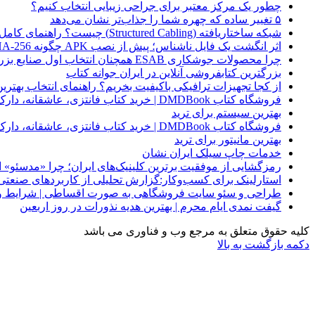
چطور یک مرکز معتبر برای جراحی زیبایی انتخاب کنیم؟
۵ تغییر ساده که چهره شما را جذاب‌تر نشان می‌دهد
شبکه ساختاریافته (Structured Cabling) چیست؟ راهنمای کامل کابل‌کشی استاندارد شبکه
اثر انگشت یک فایل ناشناس؛ پیش از نصب APK چگونه SHA-256 را بررسی کنیم؟
چرا محصولات جوشکاری ESAB همچنان انتخاب اول صنایع بزرگ هستند؟
بزرگترین کتابفروشی آنلاین در ایران جوانه کتاب
از کجا تجهیزات ترافیکی باکیفیت بخریم؟ راهنمای انتخاب بهتری
فروشگاه کتاب DMDBook | خرید کتاب فانتزی، عاشقانه، دارک رومنس و رمان بدون حذفیات
بهترین سیستم برای ترید
فروشگاه کتاب DMDBook | خرید کتاب فانتزی، عاشقانه، دارک رومنس و رمان بدون حذفیات
بهترین مانیتور برای ترید
خدمات چاپ سیلک ایران نشان
رمزگشایی از موفقیت برترین کلینیک‌های ایران؛ چرا «مدسئو
استارلینک برای کسب‌وکار:گزارش تحلیلی از کاربردهای صنعتی
طراحی و سئو سایت فروشگاهی به صورت اقساطی | شرایط وی
گیفت نمدی ایام محرم | بهترین هدیه نذورات در روز اربعین
کلیه حقوق متعلق به مرجع وب و فناوری می باشد
دکمه بازگشت به بالا