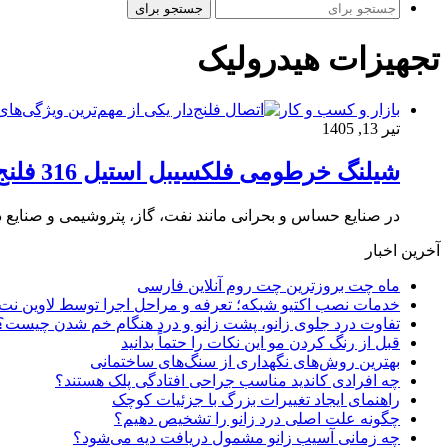
جستجو برای
تجهیزات هیدرولیک
بازار و کسب و کار
تیر 13, 1405
شیلنگ خرطومی فلکسیبل استیل 316 فلنج‌دار
در صنایع حساس و بحرانی مانند نفت، گاز، پتروشیمی و صنایع د
آخرین اخبار
ماه چت بروزترین چت روم آنلاین فارسی
خدمات نصب اکتیو شبکه؛ تعرفه و مراحل اجرا توسط لاوین نت
تفاوت درد جلوی زانو، پشت زانو و درد هنگام خم شدن چیست؟
قبل از رنگ کردن مو این نکات را حتماً بدانید
بهترین روش‌های نگهداری از سنگ‌های ساختمانی
چه افرادی کاندید مناسب جراحی افتادگی پلک هستند؟
راهنمای ایجاد تغییرات بزرگ با جزئیات کوچک
چگونه علت اصلی درد زانو را تشخیص دهیم؟
چه زمانی آسیب زانو مشمول دریافت دیه می‌شود؟