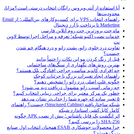
آیا استفاده از آنتی‌ویروس رایگان انتخاب درستی است؟مزایا،
محدودیت‌ها
راهنمای انتخاب VPS برای کسب‌وکارهای بین‌المللی؛ از Email
Marketing تا پرداخت با ارز دیجیتال
ماه چت بروزترین چت روم آنلاین فارسی
خدمات نصب اکتیو شبکه؛ تعرفه و مراحل اجرا توسط لاوین
نت
تفاوت درد جلوی زانو، پشت زانو و درد هنگام خم شدن
چیست؟
قبل از رنگ کردن مو این نکات را حتماً بدانید
بهترین روش‌های نگهداری از سنگ‌های ساختمانی
چه افرادی کاندید مناسب جراحی افتادگی پلک هستند؟
راهنمای ایجاد تغییرات بزرگ با جزئیات کوچک
چگونه علت اصلی درد زانو را تشخیص دهیم؟
چه زمانی آسیب زانو مشمول دریافت دیه می‌شود؟
چطور یک مرکز معتبر برای جراحی زیبایی انتخاب کنیم؟
۵ تغییر ساده که چهره شما را جذاب‌تر نشان می‌دهد
شبکه ساختاریافته (Structured Cabling) چیست؟ راهنمای
کامل کابل‌کشی استاندارد شبکه
اثر انگشت یک فایل ناشناس؛ پیش از نصب APK چگونه
SHA-256 را بررسی کنیم؟
چرا محصولات جوشکاری ESAB همچنان انتخاب اول صنایع
بزرگ هستند؟