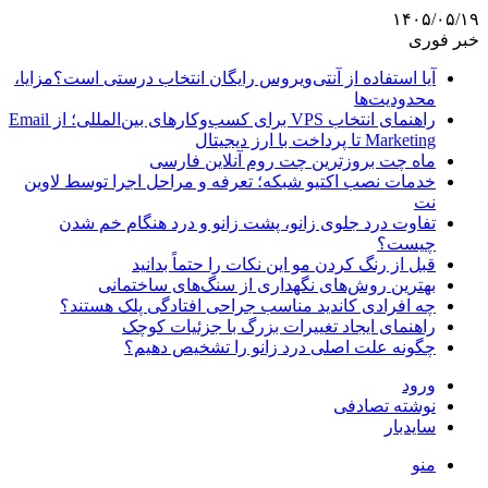
۱۴۰۵/۰۵/۱۹
خبر فوری
آیا استفاده از آنتی‌ویروس رایگان انتخاب درستی است؟مزایا،
محدودیت‌ها
راهنمای انتخاب VPS برای کسب‌وکارهای بین‌المللی؛ از Email
Marketing تا پرداخت با ارز دیجیتال
ماه چت بروزترین چت روم آنلاین فارسی
خدمات نصب اکتیو شبکه؛ تعرفه و مراحل اجرا توسط لاوین
نت
تفاوت درد جلوی زانو، پشت زانو و درد هنگام خم شدن
چیست؟
قبل از رنگ کردن مو این نکات را حتماً بدانید
بهترین روش‌های نگهداری از سنگ‌های ساختمانی
چه افرادی کاندید مناسب جراحی افتادگی پلک هستند؟
راهنمای ایجاد تغییرات بزرگ با جزئیات کوچک
چگونه علت اصلی درد زانو را تشخیص دهیم؟
ورود
نوشته تصادفی
سایدبار
منو