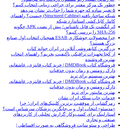
چطور یک مرکز معتبر برای جراحی زیبایی انتخاب کنیم؟
۵ تغییر ساده که چهره شما را جذاب‌تر نشان می‌دهد
شبکه ساختاریافته (Structured Cabling) چیست؟ راهنمای
کامل کابل‌کشی استاندارد شبکه
اثر انگشت یک فایل ناشناس؛ پیش از نصب APK چگونه
SHA-256 را بررسی کنیم؟
چرا محصولات جوشکاری ESAB همچنان انتخاب اول صنایع
بزرگ هستند؟
بزرگترین کتابفروشی آنلاین در ایران جوانه کتاب
از کجا تجهیزات ترافیکی باکیفیت بخریم؟ راهنمای انتخاب
بهترین فروشنده
فروشگاه کتاب DMDBook | خرید کتاب فانتزی، عاشقانه،
دارک رومنس و رمان بدون حذفیات
بهترین سیستم برای ترید
فروشگاه کتاب DMDBook | خرید کتاب فانتزی، عاشقانه،
دارک رومنس و رمان بدون حذفیات
بهترین مانیتور برای ترید
خدمات چاپ سیلک ایران نشان
رمزگشایی از موفقیت برترین کلینیک‌های ایران؛ چرا
«مدسئو» انتخاب اول و بی‌جایگزین پزشکان سرشناس است؟
استارلینک برای کسب‌وکار:گزارش تحلیلی از کاربردهای
صنعتی و تجاری
طراحی و سئو سایت فروشگاهی به صورت اقساطی |