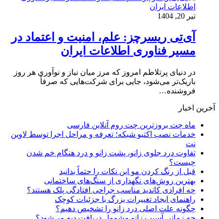
تیر 20, 1404
آی‌تی ریسرچز: علم، امنیت و اعتماد در
مسیر فناوری اطلاعات ایران
در دنیای پرتلاطم امروز که مرز میان نیاز و نوآوری هر روز
باریک‌تر می‌شود، جایی برای شرکت‌هایی که صرفاً
فروشنده‌…
آخرین اخبار
ماه چت بروزترین چت روم آنلاین فارسی
خدمات نصب اکتیو شبکه؛ تعرفه و مراحل اجرا توسط لاوین
نت
تفاوت درد جلوی زانو، پشت زانو و درد هنگام خم شدن
چیست؟
قبل از رنگ کردن مو این نکات را حتماً بدانید
بهترین روش‌های نگهداری از سنگ‌های ساختمانی
چه افرادی کاندید مناسب جراحی افتادگی پلک هستند؟
راهنمای ایجاد تغییرات بزرگ با جزئیات کوچک
چگونه علت اصلی درد زانو را تشخیص دهیم؟
چه زمانی آسیب زانو مشمول دریافت دیه می‌شود؟