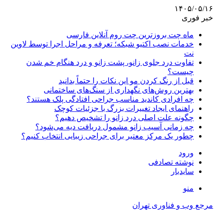
۱۴۰۵/۰۵/۱۶
خبر فوری
ماه چت بروزترین چت روم آنلاین فارسی
خدمات نصب اکتیو شبکه؛ تعرفه و مراحل اجرا توسط لاوین
نت
تفاوت درد جلوی زانو، پشت زانو و درد هنگام خم شدن
چیست؟
قبل از رنگ کردن مو این نکات را حتماً بدانید
بهترین روش‌های نگهداری از سنگ‌های ساختمانی
چه افرادی کاندید مناسب جراحی افتادگی پلک هستند؟
راهنمای ایجاد تغییرات بزرگ با جزئیات کوچک
چگونه علت اصلی درد زانو را تشخیص دهیم؟
چه زمانی آسیب زانو مشمول دریافت دیه می‌شود؟
چطور یک مرکز معتبر برای جراحی زیبایی انتخاب کنیم؟
ورود
نوشته تصادفی
سایدبار
منو
مرجع وب و فناوری تهران