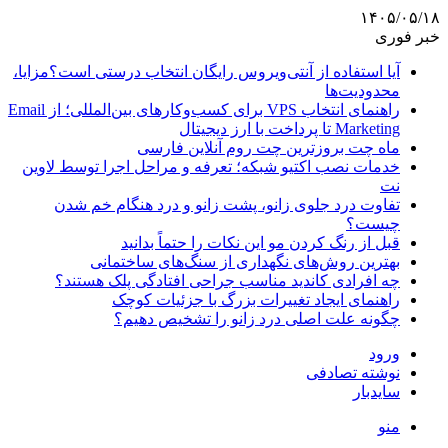
۱۴۰۵/۰۵/۱۸
خبر فوری
آیا استفاده از آنتی‌ویروس رایگان انتخاب درستی است؟مزایا،
محدودیت‌ها
راهنمای انتخاب VPS برای کسب‌وکارهای بین‌المللی؛ از Email
Marketing تا پرداخت با ارز دیجیتال
ماه چت بروزترین چت روم آنلاین فارسی
خدمات نصب اکتیو شبکه؛ تعرفه و مراحل اجرا توسط لاوین
نت
تفاوت درد جلوی زانو، پشت زانو و درد هنگام خم شدن
چیست؟
قبل از رنگ کردن مو این نکات را حتماً بدانید
بهترین روش‌های نگهداری از سنگ‌های ساختمانی
چه افرادی کاندید مناسب جراحی افتادگی پلک هستند؟
راهنمای ایجاد تغییرات بزرگ با جزئیات کوچک
چگونه علت اصلی درد زانو را تشخیص دهیم؟
ورود
نوشته تصادفی
سایدبار
منو