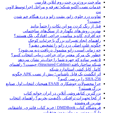
ماه چت بروزترین چت روم آنلاین فارسی
خدمات نصب اکتیو شبکه؛ تعرفه و مراحل اجرا توسط لاوین
نت
تفاوت درد جلوی زانو، پشت زانو و درد هنگام خم شدن
چیست؟
قبل از رنگ کردن مو این نکات را حتماً بدانید
بهترین روش‌های نگهداری از سنگ‌های ساختمانی
چه افرادی کاندید مناسب جراحی افتادگی پلک هستند؟
راهنمای ایجاد تغییرات بزرگ با جزئیات کوچک
چگونه علت اصلی درد زانو را تشخیص دهیم؟
چه زمانی آسیب زانو مشمول دریافت دیه می‌شود؟
چطور یک مرکز معتبر برای جراحی زیبایی انتخاب کنیم؟
۵ تغییر ساده که چهره شما را جذاب‌تر نشان می‌دهد
شبکه ساختاریافته (Structured Cabling) چیست؟ راهنمای
کامل کابل‌کشی استاندارد شبکه
اثر انگشت یک فایل ناشناس؛ پیش از نصب APK چگونه
SHA-256 را بررسی کنیم؟
چرا محصولات جوشکاری ESAB همچنان انتخاب اول صنایع
بزرگ هستند؟
بزرگترین کتابفروشی آنلاین در ایران جوانه کتاب
از کجا تجهیزات ترافیکی باکیفیت بخریم؟ راهنمای انتخاب
بهترین فروشنده
فروشگاه کتاب DMDBook | خرید کتاب فانتزی، عاشقانه،
دارک رومنس و رمان بدون حذفیات