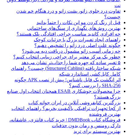
نت
تفاوت درد جلوی زانو، پشت زانو و درد هنگام خم شدن
چیست؟
قبل از رنگ کردن مو این نکات را حتماً بدانید
بهترین روش‌های نگهداری از سنگ‌های ساختمانی
چه افرادی کاندید مناسب جراحی افتادگی پلک هستند؟
راهنمای ایجاد تغییرات بزرگ با جزئیات کوچک
چگونه علت اصلی درد زانو را تشخیص دهیم؟
چه زمانی آسیب زانو مشمول دریافت دیه می‌شود؟
چطور یک مرکز معتبر برای جراحی زیبایی انتخاب کنیم؟
۵ تغییر ساده که چهره شما را جذاب‌تر نشان می‌دهد
شبکه ساختاریافته (Structured Cabling) چیست؟ راهنمای
کامل کابل‌کشی استاندارد شبکه
اثر انگشت یک فایل ناشناس؛ پیش از نصب APK چگونه
SHA-256 را بررسی کنیم؟
چرا محصولات جوشکاری ESAB همچنان انتخاب اول صنایع
بزرگ هستند؟
بزرگترین کتابفروشی آنلاین در ایران جوانه کتاب
از کجا تجهیزات ترافیکی باکیفیت بخریم؟ راهنمای انتخاب
بهترین فروشنده
فروشگاه کتاب DMDBook | خرید کتاب فانتزی، عاشقانه،
دارک رومنس و رمان بدون حذفیات
بهترین سیستم برای ترید