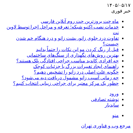
۱۴۰۵/۰۵/۱۷
خبر فوری
ماه چت بروزترین چت روم آنلاین فارسی
خدمات نصب اکتیو شبکه؛ تعرفه و مراحل اجرا توسط لاوین
نت
تفاوت درد جلوی زانو، پشت زانو و درد هنگام خم شدن
چیست؟
قبل از رنگ کردن مو این نکات را حتماً بدانید
بهترین روش‌های نگهداری از سنگ‌های ساختمانی
چه افرادی کاندید مناسب جراحی افتادگی پلک هستند؟
راهنمای ایجاد تغییرات بزرگ با جزئیات کوچک
چگونه علت اصلی درد زانو را تشخیص دهیم؟
چه زمانی آسیب زانو مشمول دریافت دیه می‌شود؟
چطور یک مرکز معتبر برای جراحی زیبایی انتخاب کنیم؟
ورود
نوشته تصادفی
سایدبار
منو
مرجع وب و فناوری تهران