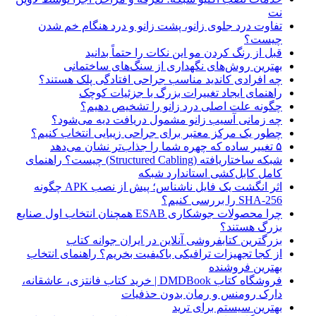
نت
تفاوت درد جلوی زانو، پشت زانو و درد هنگام خم شدن
چیست؟
قبل از رنگ کردن مو این نکات را حتماً بدانید
بهترین روش‌های نگهداری از سنگ‌های ساختمانی
چه افرادی کاندید مناسب جراحی افتادگی پلک هستند؟
راهنمای ایجاد تغییرات بزرگ با جزئیات کوچک
چگونه علت اصلی درد زانو را تشخیص دهیم؟
چه زمانی آسیب زانو مشمول دریافت دیه می‌شود؟
چطور یک مرکز معتبر برای جراحی زیبایی انتخاب کنیم؟
۵ تغییر ساده که چهره شما را جذاب‌تر نشان می‌دهد
شبکه ساختاریافته (Structured Cabling) چیست؟ راهنمای
کامل کابل‌کشی استاندارد شبکه
اثر انگشت یک فایل ناشناس؛ پیش از نصب APK چگونه
SHA-256 را بررسی کنیم؟
چرا محصولات جوشکاری ESAB همچنان انتخاب اول صنایع
بزرگ هستند؟
بزرگترین کتابفروشی آنلاین در ایران جوانه کتاب
از کجا تجهیزات ترافیکی باکیفیت بخریم؟ راهنمای انتخاب
بهترین فروشنده
فروشگاه کتاب DMDBook | خرید کتاب فانتزی، عاشقانه،
دارک رومنس و رمان بدون حذفیات
بهترین سیستم برای ترید