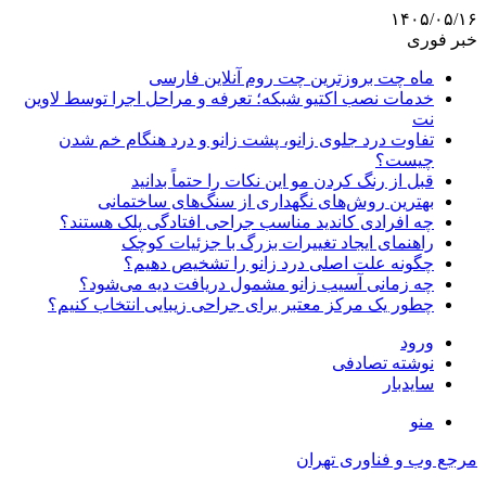
۱۴۰۵/۰۵/۱۶
خبر فوری
ماه چت بروزترین چت روم آنلاین فارسی
خدمات نصب اکتیو شبکه؛ تعرفه و مراحل اجرا توسط لاوین
نت
تفاوت درد جلوی زانو، پشت زانو و درد هنگام خم شدن
چیست؟
قبل از رنگ کردن مو این نکات را حتماً بدانید
بهترین روش‌های نگهداری از سنگ‌های ساختمانی
چه افرادی کاندید مناسب جراحی افتادگی پلک هستند؟
راهنمای ایجاد تغییرات بزرگ با جزئیات کوچک
چگونه علت اصلی درد زانو را تشخیص دهیم؟
چه زمانی آسیب زانو مشمول دریافت دیه می‌شود؟
چطور یک مرکز معتبر برای جراحی زیبایی انتخاب کنیم؟
ورود
نوشته تصادفی
سایدبار
منو
مرجع وب و فناوری تهران