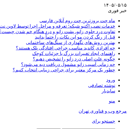
۱۴۰۵/۰۵/۱۵
خبر فوری
ماه چت بروزترین چت روم آنلاین فارسی
خدمات نصب اکتیو شبکه؛ تعرفه و مراحل اجرا توسط لاوین نت
تفاوت درد جلوی زانو، پشت زانو و درد هنگام خم شدن چیست؟
قبل از رنگ کردن مو این نکات را حتماً بدانید
بهترین روش‌های نگهداری از سنگ‌های ساختمانی
چه افرادی کاندید مناسب جراحی افتادگی پلک هستند؟
راهنمای ایجاد تغییرات بزرگ با جزئیات کوچک
چگونه علت اصلی درد زانو را تشخیص دهیم؟
چه زمانی آسیب زانو مشمول دریافت دیه می‌شود؟
چطور یک مرکز معتبر برای جراحی زیبایی انتخاب کنیم؟
ورود
نوشته تصادفی
سایدبار
منو
مرجع وب و فناوری تهران
جستجو برای