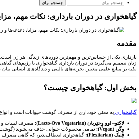
جستجو برای
گیاهخواری در دوران بارداری: نکات مهم، مزای
مقدمه
بارداری یکی از حساس‌ترین و مهم‌ترین دوره‌های زندگی هر زن است. د
زنان تصمیم می‌گیرند در دوران بارداری گیاهخواری یا رژیم‌های گیاهی 
تکیه بر منابع علمی معتبر، تجربه‌های بالینی و دیدگاه‌های انسانی بیان م
بخش اول: گیاهخواری چیست؟
گیاهخواری
به معنی خودداری از مصرف گوشت حیوانات است و انواع 
لاکتو– اوو وِجِتِریان (Lacto-Ovo Vegetarian):
مصرف لبنیات و ت
وِگَن (Vegan):
تمامی محصولات حیوانی حذف می‌شوند (گوشت، م
فِلیک (Flexitarian):
گیاهخواری انعطاف‌پذیر، که گاهی مصرف ک