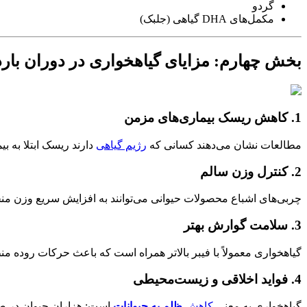
گردو
مکمل‌های DHA گیاهی (جلبک)
بخش چهارم: مزایای گیاهخواری در دوران بار
1. کاهش ریسک بیماری‌های مزمن
مطالعات نشان می‌دهند کسانی که
رژیم گیاهی
دارند ریسک ابتلا به بیماری‌های قلبی، دیابت نوع ۲ و چاقی کمتر اس
2. کنترل وزن سالم
چربی‌های اشباع محصولات حیوانی می‌توانند به افزایش سریع وزن منجر 
3. سلامت گوارش بهتر
گیاهخواری معمولاً با فیبر بالاتر همراه است که باعث حرکات روده 
4. فواید اخلاقی و زیست‌محیطی
گیاهخواری به معنی
کاهش
ظلم به حیوانات
است: هزاران حیوان در ص