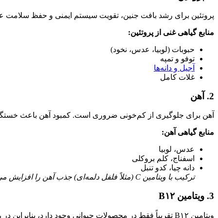
پروتئین برای رشد بافت جنین، تقویت سیستم ایمنی و حفظ سلامت
منابع گیاهی غنی از پروتئین:
حبوبات (لوبیا، عدس، نخود)
توفو و تمپه
آجیل و دانه‌ها
غلات کامل
2. آهن
آهن برای جلوگیری از کم‌خونی ضروری است. کمبود آهن باعث خست
منابع گیاهی آهن:
عدس، لوبیا
اسفناج، کلم بروکلی
دانه چیا، کدو تنبل
ترکیب با ویتامین‌ C (مثلاً فلفل دلمه‌ای) جذب آهن را افزایش می‌دهد.
3. ویتامین B۱۲
ویتامین B۱۲ تقریباً فقط در محصولات حیوانی وجود دارد، بنابراین در رژیم وگان باید از منابع غنی شده یا مکمل استفاده شود.