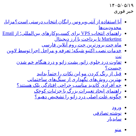
۱۴۰۵/۰۵/۱۹
خبر فوری
آیا استفاده از آنتی‌ویروس رایگان انتخاب درستی است؟مزایا،
محدودیت‌ها
راهنمای انتخاب VPS برای کسب‌وکارهای بین‌المللی؛ از Email
Marketing تا پرداخت با ارز دیجیتال
ماه چت بروزترین چت روم آنلاین فارسی
خدمات نصب اکتیو شبکه؛ تعرفه و مراحل اجرا توسط لاوین
نت
تفاوت درد جلوی زانو، پشت زانو و درد هنگام خم شدن
چیست؟
قبل از رنگ کردن مو این نکات را حتماً بدانید
بهترین روش‌های نگهداری از سنگ‌های ساختمانی
چه افرادی کاندید مناسب جراحی افتادگی پلک هستند؟
راهنمای ایجاد تغییرات بزرگ با جزئیات کوچک
چگونه علت اصلی درد زانو را تشخیص دهیم؟
ورود
نوشته تصادفی
سایدبار
منو