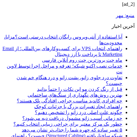
[ad_2]
منبع: مهر
آخرین اخبار
آیا استفاده از آنتی‌ویروس رایگان انتخاب درستی است؟مزایا،
محدودیت‌ها
راهنمای انتخاب VPS برای کسب‌وکارهای بین‌المللی؛ از Email
Marketing تا پرداخت با ارز دیجیتال
ماه چت بروزترین چت روم آنلاین فارسی
خدمات نصب اکتیو شبکه؛ تعرفه و مراحل اجرا توسط لاوین
نت
تفاوت درد جلوی زانو، پشت زانو و درد هنگام خم شدن
چیست؟
قبل از رنگ کردن مو این نکات را حتماً بدانید
بهترین روش‌های نگهداری از سنگ‌های ساختمانی
چه افرادی کاندید مناسب جراحی افتادگی پلک هستند؟
راهنمای ایجاد تغییرات بزرگ با جزئیات کوچک
چگونه علت اصلی درد زانو را تشخیص دهیم؟
چه زمانی آسیب زانو مشمول دریافت دیه می‌شود؟
چطور یک مرکز معتبر برای جراحی زیبایی انتخاب کنیم؟
۵ تغییر ساده که چهره شما را جذاب‌تر نشان می‌دهد
شبکه ساختاریافته (Structured Cabling) چیست؟ راهنمای